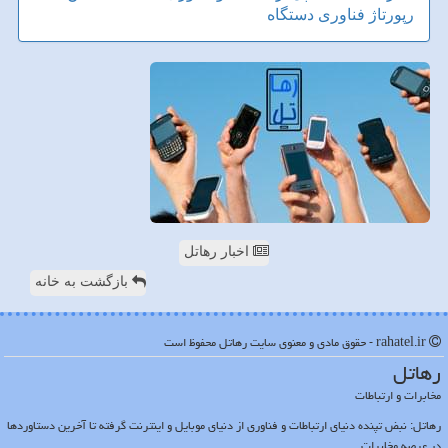
رپورتاژ
فناوری
دستگاه
اخبار رهاتل
بازگشت به خانه
rahatel.ir - حقوق مادی و معنوی سایت رهاتل محفوظ است
رهاتل
مخابرات و ارتباطات
رهاتل: نبض تپنده دنیای ارتباطات و فناوری از دنیای موبایل و اینترنت گرفته تا آخرین دستاوردها
در عرصه مخابرات