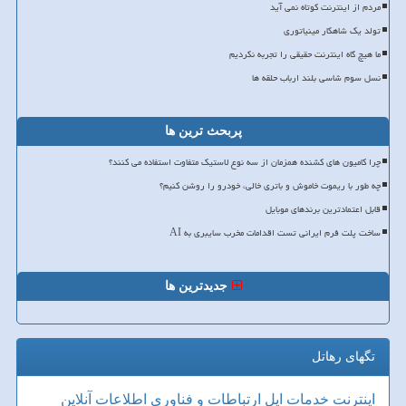
مردم از اینترنت کوتاه نمی آید
تولد یک شاهکار مینیاتوری
ما هیچ گاه اینترنت حقیقی را تجربه نکردیم
نسل سوم شاسی بلند ارباب حلقه ها
پربحث ترین ها
چرا کامیون های کشنده همزمان از سه نوع لاستیک متفاوت استفاده می کنند؟
چه طور با ریموت خاموش و باتری خالی، خودرو را روشن کنیم؟
قابل اعتمادترین برندهای موبایل
ساخت پلت فرم ایرانی تست اقدامات مخرب سایبری به AI
جدیدترین ها
تگهای رهاتل
اینترنت
خدمات
اپل
ارتباطات و فناوری اطلاعات
آنلاین