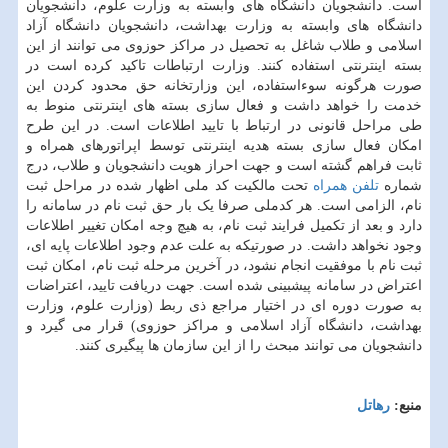
است. دانشجویان دانشگاه های وابسته به وزارت علوم، دانشجویان
دانشگاه های وابسته به وزارت بهداشت، دانشجویان دانشگاه آزاد
اسلامی و طلاب شاغل به تحصیل در مراکز حوزوی می توانند از این
بسته اینترنتی استفاده کنند. وزارت ارتباطات تاکید کرده است در
صورت هرگونه سوءاستفاده، این وزارتخانه حق محدود کردن این
خدمت را خواهد داشت و فعال سازی بسته های اینترنتی منوط به
طی مراحل قانونی در ارتباط با تایید اطلاعات است. در این طرح
امکان فعال سازی بسته هدیه اینترنتی توسط اپراتورهای همراه و
ثابت فراهم گشته است و جهت احراز هویت دانشجویان و طلاب، درج
شماره
تلفن همراه
تحت مالکیت کد ملی اظهار شده در مراحل ثبت
نام، الزامی است. هر کدملی صرفا یک بار حق ثبت نام در سامانه را
دارد و بعد از تکمیل فرایند ثبت نام، به هیچ وجه امکان تغییر اطلاعات
وجود نخواهد داشت. در صورتیکه به علت عدم وجود اطلاعات پایه ای،
ثبت نام با موفقیت انجام نشود، در آخرین مرحله ثبت نام، امکان ثبت
اعتراض در سامانه پیشبینی شده است. جهت دریافت تایید، اعتراضات
به صورت دوره ای در اختیار مراجع ذی ربط (وزارت علوم، وزارت
بهداشت، دانشگاه آزاد اسلامی و مراکز حوزوی) قرار می گیرد و
دانشجویان می توانند مبحث را از این سازمان ها پیگیری کنند.
منبع:
رهاتل