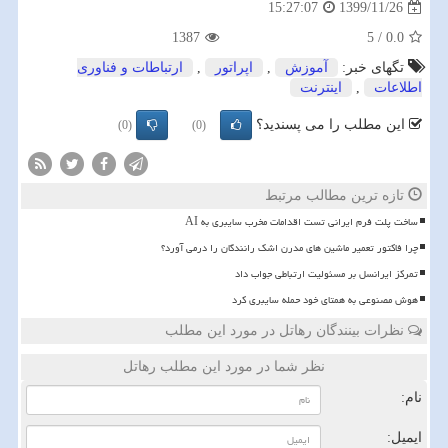
1399/11/26
15:27:07
1387
5
/
0.0
تگهای خبر:
آموزش
,
اپراتور
,
ارتباطات و فناوری
اطلاعات
,
اینترنت
این مطلب را می پسندید؟
(0)
(0)
تازه ترین مطالب مرتبط
ساخت پلت فرم ایرانی تست اقدامات مخرب سایبری به AI
چرا فاکتور تعمیر ماشین های مدرن اشک رانندگان را درمی آورد؟
تمرکز ایرانسل بر مسئولیت ارتباطی جواب داد
هوش مصنوعی به همتای خود حمله سایبری کرد
نظرات بینندگان رهاتل در مورد این مطلب
نظر شما در مورد این مطلب رهاتل
نام:
ایمیل: