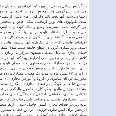
به گزارش رهاتل به نقل از مهر، کودکان امروز در دنیای م
می کنند، سرگرمی ها، آموزش، روابط اجتماعی و هم
اجتماعی شدن آنها تحت تاثیر دگرگونی های ناشی از پیشرف
شدن تکنولوژی های نوین ارتباطی شکل خاص و منحصر ب
خود گرفته است. دسترسی وسیع و ساده کودکان به اینترن
حال وجود خطرات اجتناب ناپذیر در این پهنه گسترده، در م
حقوقی صورت گرفته برای پیشگیری از ورود کودکان در دنی
اقدامات قانونی لازم برای حفاظت آنها پرسش هایی را 
است. بروز بیماری کرونا در سطح جامعه سبب شده استفاده
فضای مجازی به علل مختلف همچون سرگرمی و بازی، دیدن 
کلاس های رسمی و غیررسمی افزایش پیدا کند. این در شر
درست و ایمن خسارات مادی و معنوی بعضاً جبران ناپذیر برا
برای پلیس فتا دارد. ازاین رو پویش کودکان سایبری با هد
از امروز ۱۳ بهمن ماه به مدت یک هفته با مشارکت 
محوریت کودکان سایبری و «کرونا و آموزش مجازی»، «اعتیا
«پلیس فتا حامی کودکان در فضای مجازی» نامگذاری شده اس
«شکاف دیجیتال والدین و کودکان»، «اصول والدگری در ف
اعتقادی، فکری، اجتماعی، اخلاقی و فرهنگی فضای مجازی
انتشار هشدارهای پلیسی در وبسایت پلیس فتا و خبرگزاری 
نتایج زیر در فضای مجازی کشور حاصل شود: - ارتقا سطح
اثربخش برای ایمن سازی فرزندان در این فضا به منظور ب
سواد فضای مجازی برای کودکان مبتنی بر آموزش های جل