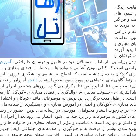
تفاوت زندگی
 شیوه های
ت و فراگیر
ه فردی به
ت و در عین
ورد اقدامات
ای مجازی و
پدید آورده
 کودکان از
پویانمایی، ارتباط با همسالان خود در فامیل و دوستان خانوادگی،
آموزش
ایطی است که کافی نبودن آشنایی خانواده ها با مخاطرات فضای مجازی و را
ی کودکان به دنبال داشته است که احتیاج به پیشبینی و پیشگیری فوری با این 
ف ارتقا آگاهی های اجتماعی در مورد شیوه صحیح استفاده
دانش
آموزان از فضا
رده های تابعه پلیس فتا ناجا و پلیس فتا برگزار می گردد. روزهای هفته در اجرای ای
د اینترنتی»، «خشونت سایبری»، «والدگری در فضای مجازی»، «کودکان کار سا
ت. در طول مدت برگزاری این پویش به موضوعاتی مانند «کودکان و اعتیاد این
ضای مجازی»، «کودکان و ایمنی در آموزش مجازی» و «پیشگیری از صدمه ها
»، در چارچوب انتشار محتواهای آموزشی در رسانه های نوین، حضور در رسا
های کشور به موضوعات زیر پرداخته می شود. انتظار می رود بعد از اجرای ا
 دانش و مهارت استفاده مناسب و مؤثر از فضای مجازی در خانواده ها و را
هره مندی بیشتر از فرصت ها و جلوگیری از صدمه های اجتماعی- ایجاد جریان
وگیری از وقوع جرایم سایبری در کشور- افزایش سطح توجه جامعه و رسان