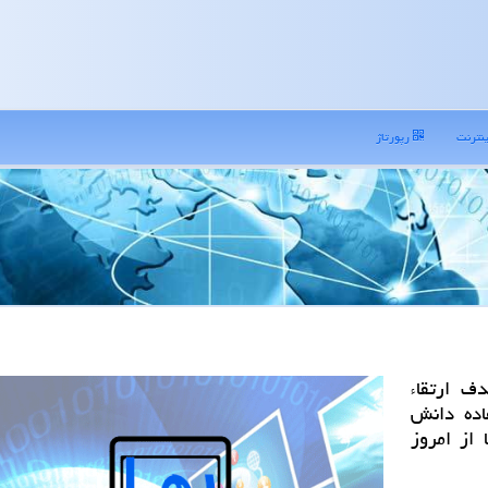
نترنت
رپورتاژ
ف ارتقاء
اده دانش
از امروز