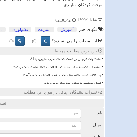
مبحث کودکان سایبری
1399/11/14
02:30:42
تگهای خبر:
آموزش
,
اینترنت
,
تكنولوژی
,
د
این مطلب را می پسندید؟
(0)
(0)
تازه ترین مطالب مرتبط
ساخت پلت فرم ایرانی تست اقدامات مخرب سایبری به AI
استفاده از تکنولوژی های جدید در راه اندازی تونل های ترافیکی پایتخت
چرا فاکتور تعمیر ماشین های مدرن اشک رانندگان را درمی آورد؟
هوش مصنوعی به همتای خود حمله سایبری کرد
نظرات بینندگان رهاتل در مورد این مطلب
نظر
نام:
ایمیل: