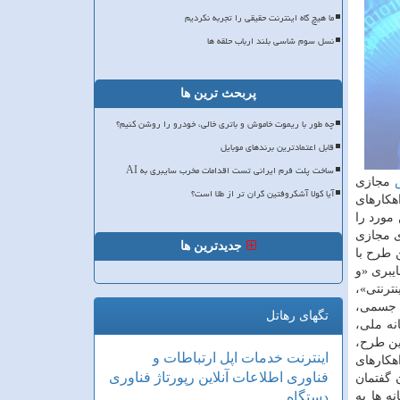
ما هیچ گاه اینترنت حقیقی را تجربه نکردیم
نسل سوم شاسی بلند ارباب حلقه ها
پربحث ترین ها
چه طور با ریموت خاموش و باتری خالی، خودرو را روشن کنیم؟
قابل اعتمادترین برندهای موبایل
ساخت پلت فرم ایرانی تست اقدامات مخرب سایبری به AI
مجازی
آیا کولا آشکروفتین گران تر از طلا است؟
هکارهای
مورد را
ی مجازی
جدیدترین ها
ن طرح با
یبری «و
ترنتی»،
ی جسمی،
تگهای رهاتل
نه ملی،
ین طرح،
اینترنت
خدمات
اپل
ارتباطات و
هکارهای
فناوری اطلاعات
آنلاین
رپورتاژ
فناوری
 گفتمان
ه ها به
دستگاه