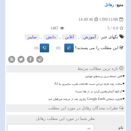
منبع:
رهاتل
1399/11/08
14:49:46
1487
5
/
0.0
تگهای خبر:
آموزش
,
آنلاین
,
دانش
,
سایبر
این مطلب را می پسندید؟
(0)
(0)
تازه ترین مطالب مرتبط
قابل اعتمادترین برندهای موبایل
ساخت پلت فرم ایرانی تست اقدامات مخرب سایبری به AI
آیا کولا آشکروفتین گران تر از طلا است؟
قابلیت جنجالی Google Earth یکروز بعد از عرضه غیرفعال شد
نظرات بینندگان رهاتل در مورد این مطلب
نظر شما در مورد این مطلب رهاتل
نام: