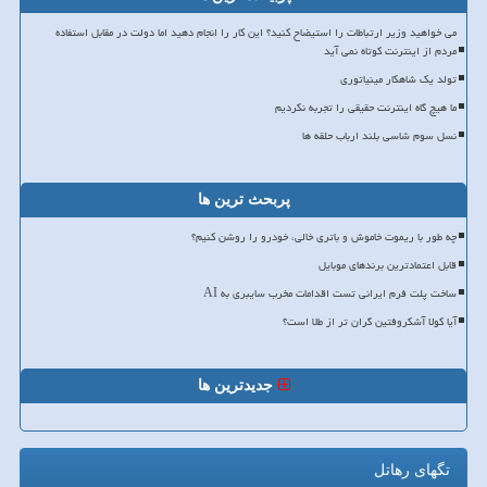
می خواهید وزیر ارتباطات را استیضاح کنید؟ این کار را انجام دهید اما دولت در مقابل استفاده
مردم از اینترنت کوتاه نمی آید
تولد یک شاهکار مینیاتوری
ما هیچ گاه اینترنت حقیقی را تجربه نکردیم
نسل سوم شاسی بلند ارباب حلقه ها
پربحث ترین ها
چه طور با ریموت خاموش و باتری خالی، خودرو را روشن کنیم؟
قابل اعتمادترین برندهای موبایل
ساخت پلت فرم ایرانی تست اقدامات مخرب سایبری به AI
آیا کولا آشکروفتین گران تر از طلا است؟
جدیدترین ها
تگهای رهاتل