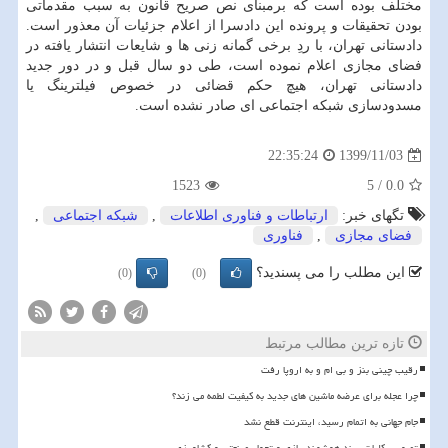
مختلف بوده است که برمبنای نص صریح قانون به سبب مقدماتی
بودن تحقیقات و پرونده این دادسرا از اعلام جزئیات آن معذور است.
دادستانی تهران، با ردِ برخی گمانه زنی ها و شایعات انتشار یافته در
فضای مجازی اعلام نموده است، طی دو سال قبل و در دور جدید
دادستانی تهران، هیچ حکم قضائی در خصوص فیلترینگ یا
مسدودسازی شبکه اجتماعی ای صادر نشده است.
1399/11/03
22:35:24
1523
5
/
0.0
تگهای خبر:
ارتباطات و فناوری اطلاعات
,
شبكه اجتماعی
,
فضای مجازی
,
فناوری
این مطلب را می پسندید؟
(0)
(0)
تازه ترین مطالب مرتبط
رقیب چینی بنز و بی ام و به اروپا رفت
چرا عجله برای عرضه ماشین های جدید به کیفیت لطمه می زند؟
️جام جهانی به اتمام رسید، اینترنت قطع نشد