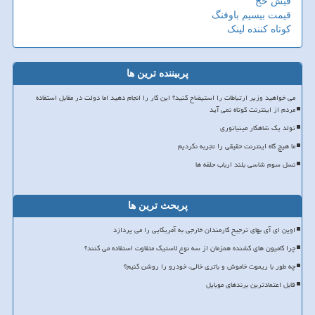
فیش حج
قیمت بیسیم باوفنگ
کوتاه کننده لینک
پربیننده ترین ها
می خواهید وزیر ارتباطات را استیضاح کنید؟ این کار را انجام دهید اما دولت در مقابل استفاده
مردم از اینترنت کوتاه نمی آید
تولد یک شاهکار مینیاتوری
ما هیچ گاه اینترنت حقیقی را تجربه نکردیم
نسل سوم شاسی بلند ارباب حلقه ها
پربحث ترین ها
اوپن ای آی بهای ترجیح کارمندان خارجی به آمریکایی را می پردازد
چرا کامیون های کشنده همزمان از سه نوع لاستیک متفاوت استفاده می کنند؟
چه طور با ریموت خاموش و باتری خالی، خودرو را روشن کنیم؟
قابل اعتمادترین برندهای موبایل