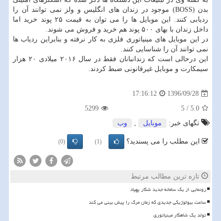
بدن (BOSS) موجود در زندان های انگلیس و ولز نمی توانند آن را
ردیابی كنند. این موبایل ها را می توان به قیمت ۲۵ پوند خرید اما
داخل زندان با بهای ۵۰۰ پوند هم خرید و فروش می شوند.
در این موبایل های مینیاتوری فلزی به كار نرفته و بنابراین ردیاب ها
نمی توانند آن را شناسایی كنند.
این درحالی است كه زندانبانان فقط در سال ۲۰۱۶ میلادی ۲۰ هزار
سیمكارت و موبایل غیرقانونی ضبط كردند.
1396/09/28
17:16:12
5299
5
/
5.0
تگهای خبر:
موبایل
,
وب
این مطلب را می پسندید؟
(0)
(1)
تازه ترین مطالب مرتبط
رونمایی از یک سامانه جدید شکار پهپاد
ساعت بیولوژیکی جدیدی که زمان مرگ را پیش بینی می کند
تولد یک شاهکار مینیاتوری