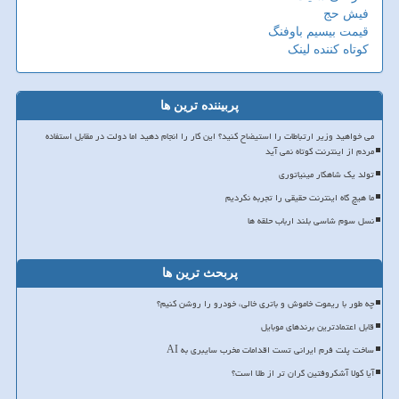
فیش حج
قیمت بیسیم باوفنگ
کوتاه کننده لینک
پربیننده ترین ها
می خواهید وزیر ارتباطات را استیضاح کنید؟ این کار را انجام دهید اما دولت در مقابل استفاده
مردم از اینترنت کوتاه نمی آید
تولد یک شاهکار مینیاتوری
ما هیچ گاه اینترنت حقیقی را تجربه نکردیم
نسل سوم شاسی بلند ارباب حلقه ها
پربحث ترین ها
چه طور با ریموت خاموش و باتری خالی، خودرو را روشن کنیم؟
قابل اعتمادترین برندهای موبایل
ساخت پلت فرم ایرانی تست اقدامات مخرب سایبری به AI
آیا کولا آشکروفتین گران تر از طلا است؟