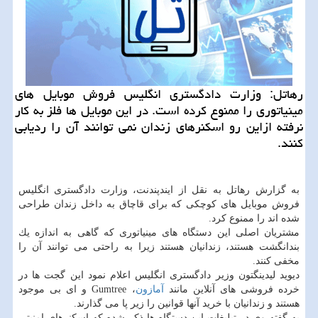
رهاتل: وزارت دادگستری انگلیس فروش موبایل های
مینیاتوری را ممنوع كرده است. در این موبایل ها فلز به كار
نرفته ازاین رو اسكنرهای زندان نمی توانند آن را ردیابی
كنند.
به گزارش رهاتل به نقل از ایندپندنت، وزارت دادگستری انگلیس
فروش موبایل های كوچكی كه برای قاچاق به داخل زندان طراحی
شده اند را ممنوع كرد.
مشتریان اصلی این دستگاه های مینیاتوری كه گاهی به اندازه یك
بندانگشت هستند، زندانیان هستند زیرا به راحتی می توانند آن را
مخفی كنند.
دیوید لیدینگتون وزیر دادگستری انگلیس اعلام نمود این گجت ها در
خرده فروشی های آنلاین مانند
آمازون
، Gumtree و ای بی موجود
هستند و زندانیان با خرید آنها قوانین را زیر پا می گذارند.
به گفته وی در تبلیغات این دستگاه ها ذكر شده كه اسكنرهای امنیتی