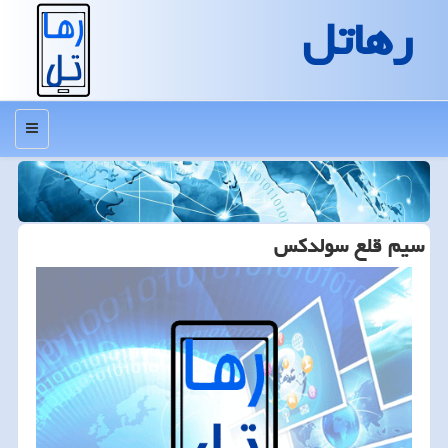
رهاتل
منو
سیم قلع سولدكس