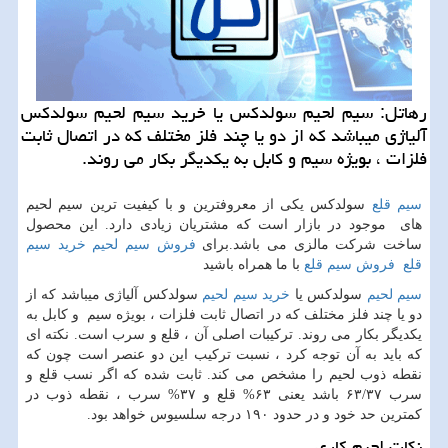
رهاتل: سیم لحیم سولدكس یا خرید سیم لحیم سولدكس
آلیاژی میباشد كه از دو یا چند فلز مختلف كه در اتصال ثابت
فلزات ، بویژه سیم و كابل به یكدیگر بكار می روند.
سیم قلع
سولدکس یكی از معروفترین و با كیفیت ترین سیم لحیم
های موجود در بازار است كه مشتریان زیادی دارد. این محصول
ساخت شركت مالزی می باشد.برای
فروش سیم لحیم
خرید سیم
قلع
فروش سیم قلع
با ما همراه باشید
سیم لحیم
سولدکس یا
خرید سیم لحیم
سولدکس آلیاژی میباشد که از
دو یا چند فلز مختلف که در اتصال ثابت فلزات ، بویژه سیم و کابل به
یکدیگر بکار می روند. ترکیبات اصلی آن ، قلع و سرب است. نکته ای
که باید به آن توجه کرد ، نسبت ترکیب این دو عنصر است چون که
نقطه ذوب لحیم را مشخص می کند. ثابت شده که اگر نسب قلع و
سرب ۶۳/۳۷ باشد یعنی ۶۳% قلع و ۳۷% سرب ، نقطه ذوب در
کمترین حد خود و در حدود ۱۹۰ درجه سلسیوس خواهد بود.
نکات لحیم کاری