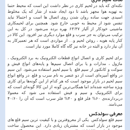
نکته‌ای که باید در لحیم‌ کاری در نظر داشت این است که محیط حتما
به تهویه هوا مجهز باشد تا دود ایجاد شده از شار که یک مخلوط
اسیدی جهت ساده روان شدن روی اتصال ها است و احتمالا نباید
تنفس شود از محیط به خوبی خارج شود. همچنین برای لحیمکاری
ماشینی خودکار از آلیاز ۶۳/۳۷ بهره برده می‌شود. در کل به این
ترکیب می‌توان به جز سرب و قلع موارد دیگری نیز افزود. این کالا در
کنار پایه هویه ، روغن لحیم و… از مواردی است که هر تعمیرکار به
آن نیاز دارد و البته در خانه نیز گاه گاه کاملا مورد نیاز است.
برای لحیم کاری و اتصال انواع قطعات الکترونیک به برد الکترونیک ،
ماژول ، مدارات و یا برای اتصال سیم‌ها و پایه‌های انواع فیش و
سوکت و کانکتور از سیم قلع یا سیم لحیم استفاده می‌شود. این سیم
در واقع آمیزه‌ای است از دو عنصر به نام سرب و قلع. در واقع انواع
سیم لحیم در بازار موجود است که هر کدام از این گونه‌ها برای کاری
ویژه ساخته شده‌اند اما همگانی‌ترین گونه از این کالا گونه‌ای است که
برای الکترونیک و سیم و فیش استفاده می شود که معمولا
دربردارنده‌ی ۶۰% فلز قلع و ۴۰% فلز سرب است که آن را ۴۰/۶۰
می‌نامند.
معرفی سولدکس
سیم قلع سولدکس یکی از معروفترین و با کیفیت ترین سیم قلع های
موجود در بازار است که مشتریان زیادی دارد. این محصول ساخت