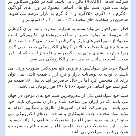
شرکت آساهی (
ASAHI
) مالزی می باشد. البته در کشور سنگاپور نیز
تولید می شود. سیم قلع های آساهی معمولا در وزن های گوناگون
۵۰گرم ، ۱۰۰گرم، ۲۵۰گرم و ۵۰۰ گرم به بازار عرضه می شوند.
همچنین در ضخامت های مختلف ۰٫۴ ، ۰٫۸ ، ۱ ، ۱٫۶میلیمتر و …
قطر سیم لحیم می‌تواند بسته به شرایط متفاوت باشد. برای کارهایی
که مربوط به موارد تعمیر و ساخت پروژه‌های الکترونیکی است
معمولا از سیم لحیم های نازک و کم قطر استفاده می کنند. استفاده از
سیم قلع های با ضخامت بالا در کارهای الکترونیکی توصیه نمی گردد
زیرا حرارت بیشتری برای ذوب کردن سیم قلع نیاز است که این امر
موجب آسیب رساندن به برد یا مدار الکترونیکی می شود.
اصولا خرید قلع سولدکس و فروش قلع سولدکس بصورت وزنی می
باشد. با توجه به نوسانات بازار و نرخ ارز ، قیمت ثابتی نمی توان
برای آن مشخص کرد اما در حال حاضر در ابتدای سال 99 قیمت هر
کیلو سیم قلع آساهی در حدود ۴۶۰ تا ۴۷۰ هزار تومان می باشد.
سیم قلع سولدکس یکی از معروفترین سیم قلع های موجود در جهان
می باشد که در ایران نیز شناخته شده و دارای مشتریان ثابت خود
می باشد. این شرکت که در کشورهای مالزی و سنگاپور اقدام به
تولید مواد مختلف جهت لحیمکاری و ساخت بردهای الکترونیکی می
نماید در زمینه تولید سیم قلع نیز محصولات مختلفی را ارائه مینماید.
تفاوت این محصولات در صد خلوص قلع و نسبت قلع به سرب و
همچنین قطر سیم لحیم می باشد.