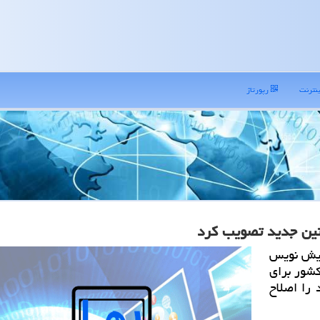
نترنت
رپورتاژ
نین جدید تصویب كرد
پیش نویس
كشور برای
 را اصلاح