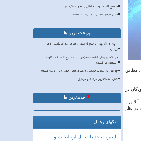
ما هیچ گاه اینترنت حقیقی را تجربه نکردیم
نسل سوم شاسی بلند ارباب حلقه ها
پربحث ترین ها
اوپن ای آی بهای ترجیح کارمندان خارجی به آمریکایی را می
پردازد
چرا کامیون های کشنده همزمان از سه نوع لاستیک متفاوت
استفاده می کنند؟
چه طور با ریموت خاموش و باتری خالی، خودرو را روشن کنیم؟
. مطابق
قابل اعتمادترین برندهای موبایل
ز کودکان در
جدیدترین ها
آنلاین و
 در نظر
تگهای رهاتل
اینترنت
خدمات
اپل
ارتباطات و