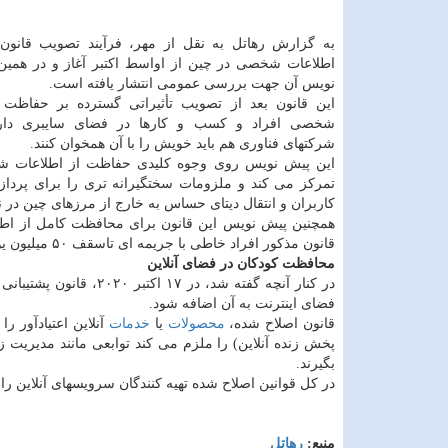
به گزارش رهاتل به نقل از مهر، فرآیند تصویب قانو
اطلاعات شخصی در چین از اواسط اکتبر آغاز و در همین
نویس آن جهت بررسی عمومی انتشار یافته است.
این قانون بعد از تصویب تأثیراتی گسترده بر حفاظت 
شخصی افراد و کسب و کارها در فضای سایبری دارد
شرکتهای فناوری هم باید خویش را با آن همخوان کنند.
این پیش نویس روی وجوه کلیدی حفاظت از اطلاعات ش
تمرکز می کند و ملزومات سختگیرانه تری را برای پردا
کاربران و انتقال دیتای حساس به خارج از مرزهای چین در
همچنین پیش نویس این قانون برای محافظت کامل از اطل
قانون مذکور افراد خاطی با جریمه ای تاسقف ۵۰ میلیون یوان یا ۵ درصد درآمد سال قبل خود روبرو خواهند شد.
محافظت کودکان در فضای آنلاین
در کنار آنچه گفته شد، 
فضای اینترنت به آن اضافه شود.
قانون اصلاح شده،
محصولات
یا
خدمات
آنلاین اعتیادآور ر
پخش زنده آنلاین) را ملزم می کند توابعی مانند مدیریت 
بگیرند.
در کل قوانین اصلاح شده تهیه کنندگان سرویسهای آنلاین را
منبع:
رهاتل