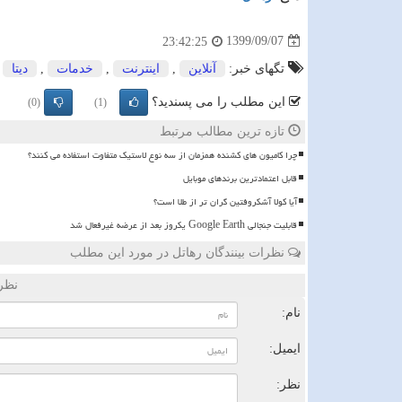
1399/09/07
23:42:25
تگهای خبر:
آنلاین
,
اینترنت
,
خدمات
,
دیتا
این مطلب را می پسندید؟
(0)
(1)
تازه ترین مطالب مرتبط
چرا کامیون های کشنده همزمان از سه نوع لاستیک متفاوت استفاده می کنند؟
قابل اعتمادترین برندهای موبایل
آیا کولا آشکروفتین گران تر از طلا است؟
قابلیت جنجالی Google Earth یکروز بعد از عرضه غیرفعال شد
نظرات بینندگان رهاتل در مورد این مطلب
نظر
نام:
ایمیل:
نظر: