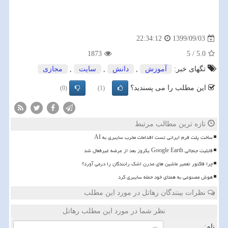
1399/09/03
22:34:12
1873
5
/
5.0
تگهای خبر:
آموزش
,
دانش
,
سایت
,
مجازی
این مطلب را می پسندید؟
(0)
(1)
تازه ترین مطالب مرتبط
ساخت پلت فرم ایرانی تست اقدامات مخرب سایبری به AI
قابلیت جنجالی Google Earth یکروز بعد از عرضه غیرفعال شد
چرا فاکتور تعمیر ماشین های مدرن اشک رانندگان را درمی آورد؟
هوش مصنوعی به همتای خود حمله سایبری کرد
نظرات بینندگان رهاتل در مورد این مطلب
نظر شما در مورد این مطلب رهاتل
نام: