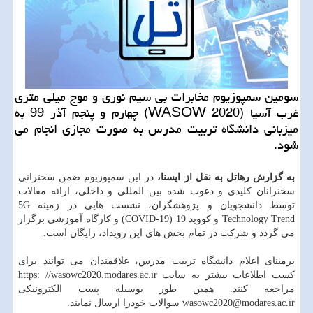
سومین سمپوزیوم مخابرات بی سیم نوری و موج میلی متری
غرب آسیا (WASOW 2020) چهارم و پنجم آذر 99 به
میزبانی دانشگاه تربیت مدرس به صورت مجازی انجام می
شود.
به گزارش رهاتل به نقل از ایسنا،
در این سمپوزیوم ضمن سخنرانی
سخنرانان کلیدی و دعوت شده بین المللی و داخلی، ارائه مقالات
توسط دانشجویان و پژوهشگران، نشست هایی در زمینه 5G
Technology Trend و کووید 19 (COVID-19) و کارگاه آموزشی برگزار
می گردد و شرکت در تمام بخش های این رویداد، رایگان است.
برمبنای اعلام دانشگاه تربیت مدرس، علاقمندان می توانند برای
کسب اطلاعات بیشتر به سایت https: //wasowc2020.modares.ac.ir
مراجعه کنند. همین طور بوسیله پست الکترونیکی
wasowc2020@modares.ac.ir سوالات خودرا ارسال نمایند.