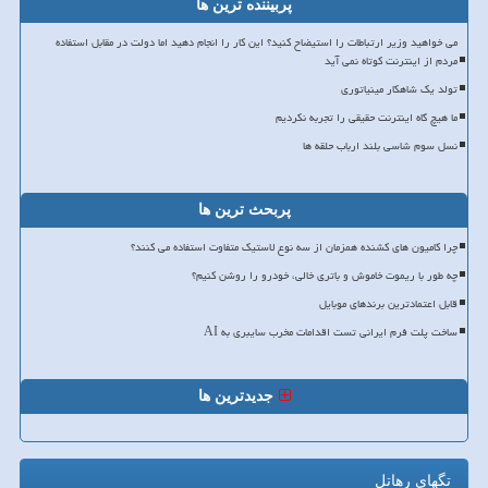
پربیننده ترین ها
می خواهید وزیر ارتباطات را استیضاح کنید؟ این کار را انجام دهید اما دولت در مقابل استفاده
مردم از اینترنت کوتاه نمی آید
تولد یک شاهکار مینیاتوری
ما هیچ گاه اینترنت حقیقی را تجربه نکردیم
نسل سوم شاسی بلند ارباب حلقه ها
پربحث ترین ها
چرا کامیون های کشنده همزمان از سه نوع لاستیک متفاوت استفاده می کنند؟
چه طور با ریموت خاموش و باتری خالی، خودرو را روشن کنیم؟
قابل اعتمادترین برندهای موبایل
ساخت پلت فرم ایرانی تست اقدامات مخرب سایبری به AI
جدیدترین ها
تگهای رهاتل