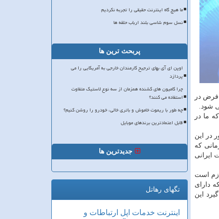
ما هیچ گاه اینترنت حقیقی را تجربه نکردیم
نسل سوم شاسی بلند ارباب حلقه ها
پربحث ترین ها
اوپن ای آی بهای ترجیح کارمندان خارجی به آمریکایی را می
پردازد
چرا کامیون های کشنده همزمان از سه نوع لاستیک متفاوت
استفاده می کنند؟
 فرض در
ی شود.
چه طور با ریموت خاموش و باتری خالی، خودرو را روشن کنیم؟
ه ما در
قابل اعتمادترین برندهای موبایل
 در این
مانی که
جدیدترین ها
 ایرانی
ازم است
ه دارای
تگهای رهاتل
یرد این
اینترنت
خدمات
اپل
ارتباطات و