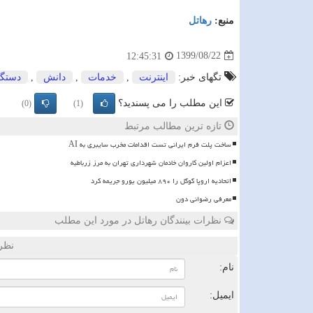
منبع:
رهاتل
1399/08/22
12:45:31
تگهای خبر:
اینترنت
,
خدمات
,
دانش
,
دستگا
این مطلب را می پسندید؟
(0)
(1)
تازه ترین مطالب مرتبط
ساخت پلت فرم ایرانی تست اقدامات مخرب سایبری به AI
اعزام اولین کاروان خادمان شهرداری تهران به مرز زرباطیه
اتحادیه اروپا گوگل را ۸۹۰ میلیون یورو جریمه کرد
معرفی رضوانی دون
نظرات بینندگان رهاتل در مورد این مطلب
نظر
نام:
ایمیل: