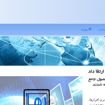
نترنت
رپورتاژ
رتقا داد
صول جامع
ه شدند.
رم افزارها،
یچیده ترین