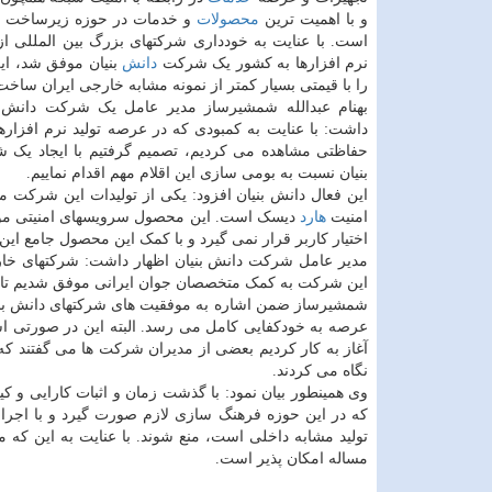
و با اهمیت ترین
محصولات
و خدمات در حوزه زیرساخت ها
است. با عنایت به خودداری شرکتهای بزرگ بین المللی ا
نرم افزارها به کشور یک شرکت
دانش
بنیان موفق شد، ا
را با قیمتی بسیار کمتر از نمونه مشابه خارجی ایران ساخت 
بهنام عبدالله شمشیرساز مدیر عامل یک شرکت دانش ب
داشت: با عنایت به کمبودی که در عرصه تولید نرم افزاره
حفاظتی مشاهده می کردیم، تصمیم گرفتیم با ایجاد یک
بنیان نسبت به بومی سازی این اقلام مهم اقدام نماییم.
این فعال دانش بنیان افزود: یکی از تولیدات این شرکت 
امنیت
هارد
دیسک است. این محصول سرویسهای امنیتی موجو
اختیار کاربر قرار نمی گیرد و با کمک این محصول جامع ا
مدیر عامل شرکت دانش بنیان اظهار داشت: شرکتهای خارجی
این شرکت به کمک متخصصان جوان ایرانی موفق شدیم تا نمو
شمشیرساز ضمن اشاره به موفقیت های شرکتهای دانش بنیان،
عرصه به خودکفایی کامل می رسد. البته این در صورتی اس
آغاز به کار کردیم بعضی از مدیران شرکت ها می گفتند که ب
نگاه می کردند.
وی همینطور بیان نمود: با گذشت زمان و اثبات کارایی و کی
که در این حوزه فرهنگ سازی لازم صورت گیرد و با اجرای
تولید مشابه داخلی است، منع شوند. با عنایت به این که 
مساله امکان پذیر است.