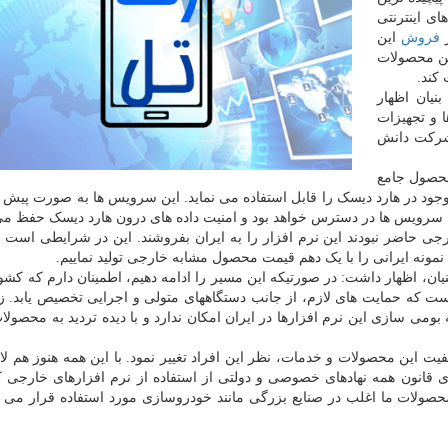
ی اینترنتی
ز
فروش
این
ین محصولات
کند.
نیان اظهار
ا و تجهیزات
 شرکت دانش
محصول جامع
د در هارد دیسک را قابل استفاده می نماید. این سرویس ها به صورت پیش
ین سرویس ها در دسترس خواهد بود و امنیت داده های درون هارد دیسک حفظ م
 حاضر نبودند این نرم افزار را به ایران بفروشند. این در شرایطی است ک
نه ایرانی را با یک دهم قیمت محصول مشابه خارجی تولید نماییم.
 اظهار داشت: در صورتیکه این مسیر را ادامه دهیم، اطمینان دارم که کشور
ت که حمایت های لازم، از جانب دستگاههای متولی و اجرایی تخصیص یابد. ز
ومی سازی این نرم افزارها در ایران امکان ندارد و با دیده تردید به محصولات
فیت این محصولات و خدمات، نظر این افراد تغییر نمود. با این همه هنوز هم ل
 قانون همه نهادهای خصوصی و دولتی از استفاده از نرم افزارهای خارجی ک
محصولات ما اغلب در صنایع بزرگی مانند خودروسازی مورد استفاده قرار می گ