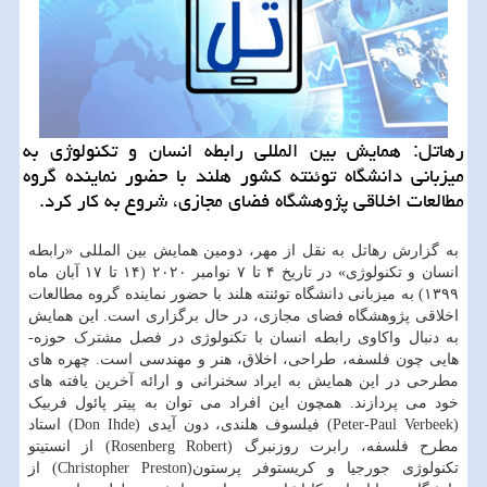
رهاتل: همایش بین المللی رابطه انسان و تكنولوژی به
میزبانی دانشگاه توئنته كشور هلند با حضور نماینده گروه
مطالعات اخلاقی پژوهشگاه فضای مجازی، شروع به كار كرد.
به گزارش رهاتل به نقل از مهر، دومین همایش بین المللی «رابطه
انسان و تکنولوژی» در تاریخ ۴ تا ۷ نوامبر ۲۰۲۰ (۱۴ تا ۱۷ آبان ماه
۱۳۹۹) به میزبانی دانشگاه توئنته هلند با حضور نماینده گروه مطالعات
اخلاقی پژوهشگاه فضای مجازی، در حال برگزاری است. این همایش
به دنبال واکاوی رابطه انسان با تکنولوژی در فصل مشترک حوزه­
هایی چون فلسفه، طراحی، اخلاق، هنر و مهندسی است. چهره ­­های
مطرحی در این همایش به ایراد سخنرانی و ارائه آخرین یافته ­های
خود می پردازند. همچون این افراد می ­توان به پیتر پائول فربیک
(Peter-Paul Verbeek) فیلسوف هلندی، دون آیدی (Don Ihde) استاد
مطرح فلسفه، رابرت روزنبرگ (Rosenberg Robert) از انستیتو
تکنولوژی جورجیا و کریستوفر پرستون(Christopher Preston) از