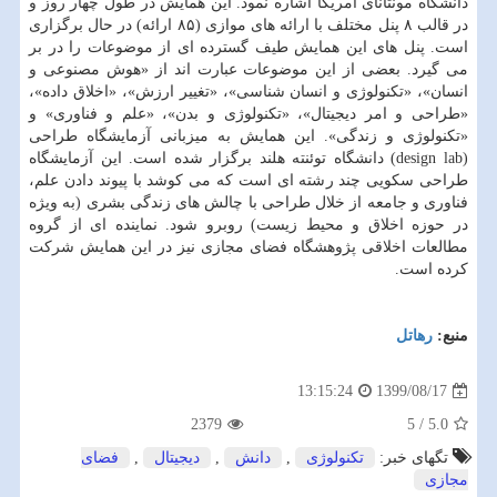
دانشگاه مونتانای امریکا اشاره نمود. این همایش در طول چهار روز و
در قالب ۸ پنل مختلف با ارائه ­های موازی (۸۵ ارائه) در حال برگزاری
است. پنل ­های این همایش طیف گسترده­ ای از موضوعات را در بر
می ­گیرد. بعضی از این موضوعات عبارت اند از «هوش مصنوعی و
انسان»، «تکنولوژی و انسان ­شناسی»، «تغییر ارزش»، «اخلاق داده»،
«طراحی و امر دیجیتال»، «تکنولوژی و بدن»، «علم و فناوری» و
«تکنولوژی و زندگی». این همایش به میزبانی آزمایشگاه طراحی
(design lab) دانشگاه توئنته هلند برگزار شده است. این آزمایشگاه
طراحی سکویی چند رشته ­ای است که می­ کوشد با پیوند دادن علم،
فناوری و جامعه از خلال طراحی با چالش ­های زندگی بشری (به ویژه
در حوزه اخلاق و محیط زیست) روبرو شود. نماینده ­ای از گروه
مطالعات اخلاقی پژوهشگاه فضای مجازی نیز در این همایش شرکت
کرده است.
منبع:
رهاتل
1399/08/17
13:15:24
2379
5
/
5.0
تگهای خبر:
تكنولوژی
,
دانش
,
دیجیتال
,
فضای
مجازی