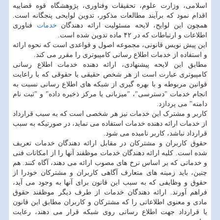
اسلامی، وزارت علوم، تحقیقات وفناوری، پژوهشگاه قوه قضاییه
اقدام نمود که برآیند مطالعات مذکور، تدوین لوایحی پنجگانه است.
همچون این لوایح، لایحه مسئولیت ارائه دهندگان
خدمات
فناوری
اطلاعات و ارتباطات که در ۴۲ ماده تدوین شده است.
این پیش نویس قانونی، مجموعه اصول و قواعدی است که نحوه ارائه
و استفاده از خدمات اطلاع رسانی کامپیوتری را مقرر می کند.
مطابق این لایحه پیشنهادی، ارائه دهنده خدمات اطلاع رسانی
کامپیوتری عبارت است از هر شخص حقیقی یا حقوقی که با راعایت
قوانین مربوطه و با بهره گیری از شبکه های اطلاع رسانی نسبت به
انجام خدمات "دسترسی"، "میزبانی یا مرکز ذخیره داده" و "ثبت نام
دامنه" می پردازد.
کاربر و مشترک این خدمات نیز هر شخصی است که به سبب قرارداد
از خدمات ارائه دهنده خدمات استفاده می نماید، در صورتیکه به سبب
قرارداد نباشد، کاربر نامیده می شود.
حقوق کاربران و مشترکان در مقابل ارائه دهندگان خدمات تعریف
شده است. کلیه ارائه دهندگان خدمات موظفند آنها را از امکانات فنی
و خدماتی که بر اساس نرخ های مصوب ارائه می دهند، آگاه کنند. هم
چنین، باید زمینه های متعارف آگاهی کاربران و مشترکان خودرا از
حقوق و وظایفی که به سبب این قانون برای آنها به وجود می آید،
فراهم آورند. ارائه دهندگان خدمات از طرف دیگر موظفند حقوق
مادی و معنوی اطلاعاتی را که مشترکان و کاربران مطابق این قانون
یا قرارداد جهت اطلاع رسانی روی شبکه قرار می دهند، رعایت