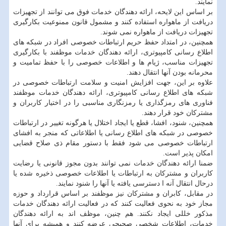
نمایند.
بر اساس این لایحه، ارائه دهندگان خدمات فوق می توانند از تجهیزات
دریافت از ماهواره استفاده کنند و مشمول قانون ممنوعیت بکارگیری
تجهیزات دریافت از ماهواره نمی شوند.
همچنین، در امتداد حفظ حریم ارتباطات خصوصی افراد در شبکه های
اطلاع رسانی کامپیوتری، ارائه دهندگان خدمات موظفند با بکارگیری
تجهیزات مناسب، ژیام ها و اطلاعات خصوصی را با حفظ تمامیت و
محرمانه بودن آنها انتقال دهند.
علاوه بر این، جهت افزایش امنیت و سلامت ارتباطات خصوصی در
شبکه های اطلاع رسانی کامپیوتری، ارائه دهندگان خدمات موظفند
فناوری های رمزگذاری یا رمزنگاری مناسبی را در اختیار کاربران و
مشترکان خود قرار دهند.
همچنین، شنود، افشا، قطع یا ایجاد اختلال یا هرگونه تغییر در ارتباطات
خصوصی در شبکه های اطلاع رسانی یا اطلاعاتی که منجر به افشای
ارتباطات خصوصی می شود فقط با دستور مقام ذی صلاح قضایی
امکان پذیر است.
ضمنا ارائه دهندگان خدمات نمی توانند بدون مجوز قانونی یا رضایت
کاربران و مشترکان به ارتباطات یا اطلاعات خصوصی ذخیره شده یا
درحال انتقال آنه ا دسترسی یافته یا آنها را شنود نمایند.
در مقابل، کابران و مشترکان نیز موظفند بر اساس قرارداد و حوزه
مجاز خود به نحوی فعالیت کنند که در فعالیت ارائه دهندگان خدمات
مذکور خللی ایجاد نکنند. هم چنین، موظف اند به ارائه دهندگان
خدمات، اطلاعات شخصی صحیحی عرضه کنند و همیشه برای آنها