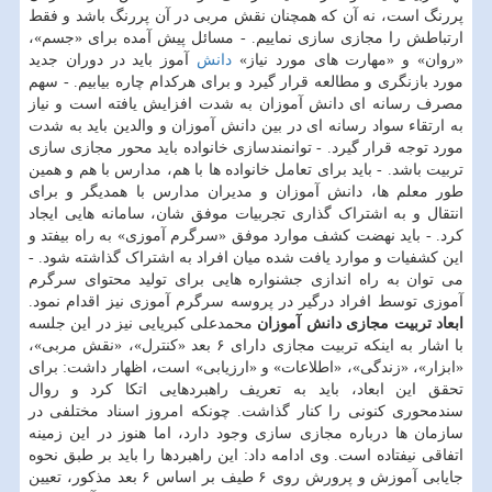
پررنگ است، نه آن که همچنان نقش مربی در آن پررنگ باشد و فقط
ارتباطش را مجازی سازی نماییم. - مسائل پیش آمده برای «جسم»،
«روان» و «مهارت های مورد نیاز»
دانش
آموز باید در دوران جدید
مورد بازنگری و مطالعه قرار گیرد و برای هرکدام چاره بیابیم. - سهم
مصرف رسانه ای دانش آموزان به شدت افزایش یافته است و نیاز
به ارتقاء سواد رسانه ای در بین دانش آموزان و والدین باید به شدت
مورد توجه قرار گیرد. - توانمندسازی خانواده باید محور مجازی سازی
تربیت باشد. - باید برای تعامل خانواده ها با هم، مدارس با هم و همین
طور معلم ها، دانش آموزان و مدیران مدارس با همدیگر و برای
انتقال و به اشتراک گذاری تجربیات موفق شان، سامانه هایی ایجاد
کرد. - باید نهضت کشف موارد موفق «سرگرم آموزی» به راه بیفتد و
این کشفیات و موارد یافت شده میان افراد به اشتراک گذاشته شود. -
می توان به راه اندازی جشنواره هایی برای تولید محتوای سرگرم
آموزی توسط افراد درگیر در پروسه سرگرم آموزی نیز اقدام نمود.
ابعاد تربیت مجازی دانش آموزان
محمدعلی کبریایی نیز در این جلسه
با اشار به اینکه تربیت مجازی دارای ۶ بعد «کنترل»، «نقش مربی»،
«ابزار»، «زندگی»، «اطلاعات» و «ارزیابی» است، اظهار داشت: برای
تحقق این ابعاد، باید به تعریف راهبردهایی اتکا کرد و روال
سندمحوری کنونی را کنار گذاشت. چونکه امروز اسناد مختلفی در
سازمان ها درباره مجازی سازی وجود دارد، اما هنوز در این زمینه
اتفاقی نیفتاده است. وی ادامه داد: این راهبردها را باید بر طبق نحوه
جایابی آموزش و پرورش روی ۶ طیف بر اساس ۶ بعد مذکور، تعیین