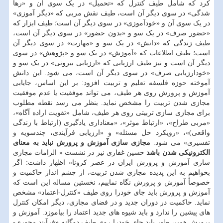
کرد که شامل طیف کنترل که «تحمیل» در یک سوی آن و «رها
شدگی» در سوی دیگر آن است، طیف نقش مربی که «دیگر آموزی»
در یک سوی آن و «خودآموزی» در سوی دیگر آن است؛ طیف ابزار که
«حضور صرف» در یک سو و «بدون حضور» در سوی دیگر آن است،
طیف زندگی که «دانش» در یک سو و «مهارت» در سوی دیگر آن
است؛ طیف اطلاعات که «آموزش» در یک سو و «پژوهش» در سوی
دیگر آن است و نیز طیف ارزیابی که «ارزیابی بیرونی» در یک سو و
«خودارزیابی صرف» در سوی دیگر آن است، می شود. این دانش
آموخته حوزه فلسفه تعلیم و تربیت افزود: بر این اساس، جایابی
آموزش و پرورش روی هر طیف، می تواند موفقیت یا عدم موفقیت
مجازی شدن تربیت را مشخص نماید. بنظر می رسد نقطه مطلوب
برای مجازی سازی تربیتی روی هر طیف، شامل «تقویت اراده آگاه»،
«مربی طراح»، «ارتباط موثر»، «معناداری یادگیری (ارتباط با زندگی
واقعی)»، «رویکرد حل مسئله» و «ارزیابی فرآیندی، چندسویه و
تفسیری» می شود.
مجازی سازی آموزش و پرورش نباید به معنای
الکترونیکی شدن باشد
حسین غفاری نیز در نشست « الزامات مجازی
سازی آموزش و پرورش ایران در عصر کرونا» اظهار داشت: اگر
بخواهیم به این پدیده مجازی شدن تربیت، از چشم انداز حاکمیت و
خصوصاً آموزش و پرورش نگاه نماییم، نخستین مساله این است که
آموزش و پرورش باید جای خودرا روی طیف «کنترل-اعتماد» مشخص
نماید. حاکمیت در دوران جدید و در فضای مجازی، دیگر امکان کنترل
های پیشین را ندارد و باید شیوه های جدید اعتماد را بیاموزد. آموزش و
پرورش همین طور باید جای خودرا روی طیف دوگانه «فرآیند محوری-