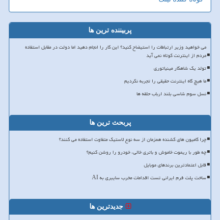
پربیننده ترین ها
می خواهید وزیر ارتباطات را استیضاح کنید؟ این کار را انجام دهید اما دولت در مقابل استفاده
مردم از اینترنت کوتاه نمی آید
تولد یک شاهکار مینیاتوری
ما هیچ گاه اینترنت حقیقی را تجربه نکردیم
نسل سوم شاسی بلند ارباب حلقه ها
پربحث ترین ها
چرا کامیون های کشنده همزمان از سه نوع لاستیک متفاوت استفاده می کنند؟
چه طور با ریموت خاموش و باتری خالی، خودرو را روشن کنیم؟
قابل اعتمادترین برندهای موبایل
ساخت پلت فرم ایرانی تست اقدامات مخرب سایبری به AI
جدیدترین ها