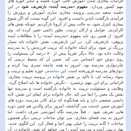
الزامات مجازی شدن آموزش عالی حوزه علمیه و سایر حوزه های
مهم کشور بپردازد.
مفهوم «مدرسه آینده» بازتعریف شود
در این
جلسه سعید مدرسی پروسه مجازی سازی آموزش و پرورش را
فرآیندی بازگشت ناپذیر دانست و افزود: این گونه نیست که اگر شیوع
بیماری کنترل شود، به حالت پیش از کرونا بازگردیم. چونکه نقش های
کارکردی، عوامل و ارکان تربیت، بطور دائمی تغییر کرده اند. وی
افزود: از همین رو، باید مفهوم «مدرسه آینده» را با مطالعات آینده
پژوهی، بازتعریف کرد. در این بازتعریف، نقش خانواده باید بسیار
پررنگ تر شود. برای اینکه خانواده که تربیت فرزندش را به مدرسه
وکالت داده بود، حالا دیگر تقریباً بیش از ۸۰ درصد آن مسئولیت را
روی دوش خود احساس می کند. ضمن آن که محیط تربیتی که
چاردیواری مدرسه بود، امروز به همه جامعه تسری پیدا کرده و
دیوارهای مدرسه فروریخته است. این
متخصص
حوزه تعلیم و تربیت و
سواد رسانه ای، با تاکید بر نقش خانواده در پروسه تربیت مجازی،
الزاماتی برای این مهم برشمرد: - نگرش خانواده ها باید اصلاح گردد.
وظایف و مسئولیت تربیت به خانواده بازگشته است و مدرسه تنها
نقش یک معین را ایفا می کند. حال خانواده برای ایفای این نقش، لایه
دانشی ضعیفی دارد و باید همانگونه که برای کادر مدرسه، دوره های
آموزش ضمن خدمت می گذاشتند، امروز برای والدین هم چنین دوره
هایی تعریف شود. - قبلاً مدرسه نگاه آموزشی صرف داشت. اما
امروز به مدد فضای مجازی، می توان ساحات تربیتی دیگر همچون
ساحات ۶ گانه تربیت را خیلی بهتر احیا و فعال کرد. این الگوی جدید،
نهاد تربیتی آینده و مدرسه آینده را می خواهد که نقش خانواده در آن