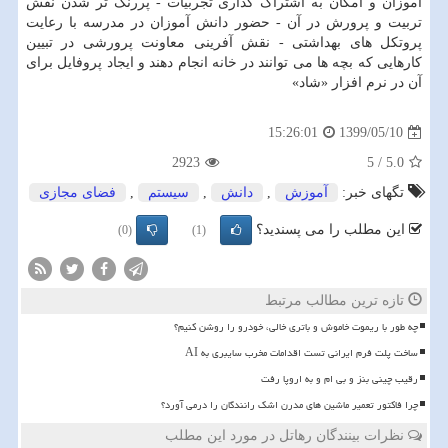
آموزان و امکان به اشتراک گذاری تجربیات - پررنگ تر شدن نقش
تربیت و پرورش در آن - حضور دانش آموزان در مدرسه با رعایت
پروتکل های بهداشتی - نقش آفرینی معاونت پرورشی در تبیین
کارهایی که بچه ها می توانند در خانه انجام دهند و ایجاد پروفایل برای
آن در نرم افزار «شاد»
1399/05/10
15:26:01
2923
5
/
5.0
تگهای خبر:
آموزش
,
دانش
,
سیستم
,
فضای مجازی
این مطلب را می پسندید؟
(0)
(1)
تازه ترین مطالب مرتبط
چه طور با ریموت خاموش و باتری خالی، خودرو را روشن کنیم؟
ساخت پلت فرم ایرانی تست اقدامات مخرب سایبری به AI
رقیب چینی بنز و بی ام و به اروپا رفت
چرا فاکتور تعمیر ماشین های مدرن اشک رانندگان را درمی آورد؟
نظرات بینندگان رهاتل در مورد این مطلب