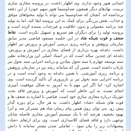
انسانی هنوز وجود ندارند. وی اظهار داشت: در پروسه مجازی سازی
تربیت، نهادهای دیگر همچون صداوسیما هنوز سهم خودرا از این دفعه
برنداشته اند. آنچنان که صداوسیما می تواند با تولید محتواهای موفق
و جذاب، نقش پررنگی برای کمک به این پروسه ایفا کند، اما به تولید
چند برنامه معمولی و بدون خلاقیت و غیرجذاب بسنده کرده است و
پروسه تولید را برای دیگران هم تسریع و تسهیل نکرده است.
نقاط
ضعف و قوت شبکه شاد
در این جلسه مسعود فیاضی مدیر سابق
سازمان پژوهش و برنامه ریزی درسی آموزش و پرورش نیز اظهار
داشت: دغدغه بهره برداری از فضای مجازی در آموزش و پرورش،
دغدغه ای چندین ساله است که در اسناد اصلی این وزارتخانه نظیر
سند توسعه چهارم یا سند تحول بنیادین و برنامه اجرایی سند تحول نیز
بازتاب داشته است. ضمن آن که سامانه رشد نیز در سازمان پژوهش
و برنامه ریزی آموزشی، با همین دغدغه به وجود آمده است و در
برنامه اجرایی سند تحول نیز بر بازپروری آن تاکید گردیده است. وی
اشاره کرد: اما اگر این مهم تا به امروز به شکل موفقیت آمیزی
انجام نشده، به این خاطر است که آموزش و پرورش فاقد بحث
تئوریک درباره مجازی سازی خود است. فیاضی با اشاره به ضعف ها و
قوت های شبکه «شاد» اظهار داشت: به هر حال، برای دوره گذار
پیش رو، می توان روی همین پیام رسان شاد هم متمرکز شد و آنرا
بهبود بخشید، هرچند که با یک سیستم آموزش مجازی فاصله شایان
توجهی دارد و فاقد فضای کلاسداری است. وی برای ارتقای «شاد»
پیشنهادات زیر را بیان نمود. - تعاملی شدن بیشتر سامانه با دانش