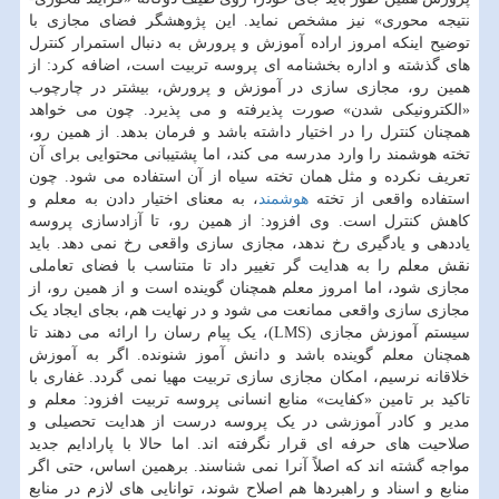
نتیجه محوری» نیز مشخص نماید. این پژوهشگر فضای مجازی با
توضیح اینکه امروز اراده آموزش و پرورش به دنبال استمرار کنترل
های گذشته و اداره بخشنامه ای پروسه تربیت است، اضافه کرد: از
همین رو، مجازی سازی در آموزش و پرورش، بیشتر در چارچوب
«الکترونیکی شدن» صورت پذیرفته و می پذیرد. چون می خواهد
همچنان کنترل را در اختیار داشته باشد و فرمان بدهد. از همین رو،
تخته هوشمند را وارد مدرسه می کند، اما پشتیبانی محتوایی برای آن
تعریف نکرده و مثل همان تخته سیاه از آن استفاده می شود. چون
استفاده واقعی از تخته
هوشمند
، به معنای اختیار دادن به معلم و
کاهش کنترل است. وی افزود: از همین رو، تا آزادسازی پروسه
یاددهی و یادگیری رخ ندهد، مجازی سازی واقعی رخ نمی دهد. باید
نقش معلم را به هدایت گر تغییر داد تا متناسب با فضای تعاملی
مجازی شود، اما امروز معلم همچنان گوینده است و از همین رو، از
مجازی سازی واقعی ممانعت می شود و در نهایت هم، بجای ایجاد یک
سیستم آموزش مجازی (LMS)، یک پیام رسان را ارائه می دهند تا
همچنان معلم گوینده باشد و دانش آموز شنونده. اگر به آموزش
خلاقانه نرسیم، امکان مجازی سازی تربیت مهیا نمی گردد. غفاری با
تاکید بر تامین «کفایت» منابع انسانی پروسه تربیت افزود: معلم و
مدیر و کادر آموزشی در یک پروسه درست از هدایت تحصیلی و
صلاحیت های حرفه ای قرار نگرفته اند. اما حالا با پارادایم جدید
مواجه گشته اند که اصلاً آنرا نمی شناسند. برهمین اساس، حتی اگر
منابع و اسناد و راهبردها هم اصلاح شوند، توانایی های لازم در منابع