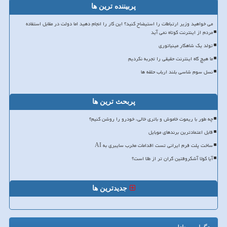
پربیننده ترین ها
می خواهید وزیر ارتباطات را استیضاح کنید؟ این کار را انجام دهید اما دولت در مقابل استفاده
مردم از اینترنت کوتاه نمی آید
تولد یک شاهکار مینیاتوری
ما هیچ گاه اینترنت حقیقی را تجربه نکردیم
نسل سوم شاسی بلند ارباب حلقه ها
پربحث ترین ها
چه طور با ریموت خاموش و باتری خالی، خودرو را روشن کنیم؟
قابل اعتمادترین برندهای موبایل
ساخت پلت فرم ایرانی تست اقدامات مخرب سایبری به AI
آیا کولا آشکروفتین گران تر از طلا است؟
جدیدترین ها