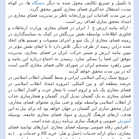
با تکمیل و تسریع تکالیف محول شده به دیگر
دستگاه
ها، در کوتاه
مدت، استقلال حداکثری فضای مجازی کشور محقق گردد.
در بین مدت اقدامات این وزارتخانه ناظر بر مدیریت فضای مجازی در
امتداد محقق سازی اهداف زیر است:
- ارائه بیانیه ارزش ج. ا. ایران در فضای مجازی: وزارت ارتباطات و
فناوری اطلاعات بواسطه نقش پررنگش در کمک به سیاستگذاری در
زمینه فضای مجازی از یک سو و اجرای مصوبات و تصمیم های اتخاذ
شده دراین زمینه از طرف دیگر، تلاش دارد تا با ایفای نقش مؤثر در
تبیین بیانیه ارزش و مسیر حرکت ایران در فضای مجازی، مدیریت
موفق این فضا را ممکن سازد. رسیدن به اجماع درباره این بیانیه و
تبیین راهبرد منسجم ایران در شورای عالی فضای مجازی گامی است
که در بین مدت محقق خواهد گردید.
- ترویج سبک زندگی اسلامی ایرانی و بسط گفتمان انقلاب اسلامی در
عرصه منطقه ای و بین المللی: امروزه امتداد انقلاب اسلامی در
فضای مجازی یک باید و لزوم است تا شعار عزت و اقتدار انقلاب در
فضای مجازی به یک گفتمان تبدیل گردد. گفتمان و هنجارسازی جذاب
از انقلاب اسلامی بواسطه تولید و غنی سازی محتوای فضای مجازی،
ابزار محقق سازی این گفتمان در جهان خواهد بود که برای نیل به این
هدف، ارتقای فرهنگ کاربری و سواد فضای مجازی جامعه، بوسیله
آموزش
عمومی و فرهنگ سازی برنامه ریزی شده است.
- افزایش رفاه عمومی بوسیله فضای مجازی: ابزارهای توانمند فضای
مجازی، دنیای ارائه خدمات (حمل و نقل، خرید کالا و خدمات و... ) به