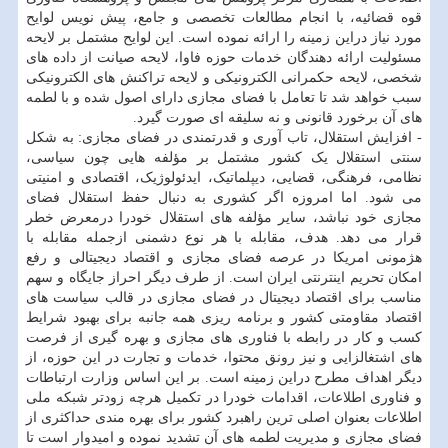
قوه قضائیه، با انجام مطالعات تخصصی و جامع، پیش نویس لوایح
مورد نیاز دراین زمینه را ارائه نموده است. این لوایح مشتمل بر لایحه
مسئولیت ارائه دهندگان خدمات حوزه فاوا، لایحه صیانت از داده های
شخصی، لایحه حکمرانی الکترونیکی و لایحه تراکنش های الکترونیکی
سبب خواهد شد تا تعامل با فضای مجازی دارای اصول شده و با لطمه
های آن برخورد قانونی و نه سلیقه ای صورت گیرد.
- افزایش استقلال، تاب آوری و قدرتمندی در فضای مجازی: به شکل
سنتی استقلال یک کشور مشتمل بر مؤلفه هایی چون سیاسی،
نظامی، فرهنگی، قضایی، دیپلماتیک، ایدئولوژیک، اقتصادی و امنیتی
می شود. اما امروزه اگر کشوری به دنبال حفظ استقلال فضای
مجازی خود نباشد، سایر مؤلفه های استقلال خودرا درمعرض خطر
قرار می دهد. هدف، مقابله با هر نوع دشمنی ازجمله مقابله با
هژمونی امریکا در عرصه فضای مجازی و اقتصاد دیجیتالی و رفع
امکان تحریم اینترنتی ایران است. از طرف دیگر احراز جایگاه و سهم
مناسب برای اقتصاد دیجیتال در فضای مجازی در قالب سیاست های
اقتصاد مقاومتی کشور و برنامه ریزی همه جانبه برای بهبود شرایط
کسب و کار در رابطه با فناوری های مجازی و بهره گیری از فرصت
های اشتغالزایی و نیز رونق محتوا، خدمات و تجارت در این حوزه، از
دیگر اهداف مطرح دراین زمینه است. بر این اساس وزارت ارتباطات
و فناوری اطلاعات، اقدامات خودرا در تکمیل هرچه زودتر شبکه ملی
اطلاعات بعنوان اصلی ترین راهبرد کشور برای بهره مندی حداکثری از
فضای مجازی و مدیریت لطمه های آن تشدید نموده و امیدوار است تا