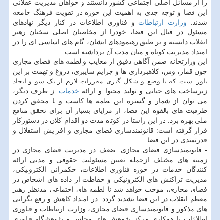
را از مسائل اصلی اجتماعی کشور دانستند و خواهان مدیریت عقلانی
این فضا و توجه جدی به اهمیت این حوزه در تقویت فرهنگ جامعه
شدند.
وزارت ارتباطات
و فناوری اطلاعات در کنار دیگر نهادهای
مسئول در قبال این فضا، خودرا از مخاطبان اصلی سخنان رهبر
انقلاب دانسته و بر طبق رهنمودهای ایشان، گام های اساسی ای را در
امتداد مدیریت کوتاه و میان مدت آن برداشته است.
این وزارتخانه ضمن آگاهی دقیق از معایب و لطمه های فضای مجازی
چون قمار، وس، کلاهبرداری ها و جرایم سایبری، دروغ و تهمت بر این
باور است که با وضع و شکل گیری مقررات لازم از یک سو و ایجاد
زیرساخت های حیاتی و تولید محتوا و ارائه
خدمات
از طرف دیگر،
می توان از شمار و گستره این لطمه ها کاست و با محقق کردن
ظرفیت های بالقوه این فضا، از مزایای بسیار آن برای تحقق منافع
ملی بهره برد. در این راستا در کوتاه مدت دو اقدام کلان در دستورکار
قرار گرفته است: قانونمندسازی فضای مجازی و افزایش استقلال و
قدرتمندی در این فضا.
- قانونمندسازی فضای مجازی: ضعف در مدیریت فضای مجازی در
زمینه های مختلف ازجمله تعیین مسئولیت حقوقی و مدنی ارائه
کنندگان خدمات در حوزه فناوری اطلاعات، حکمرانی الکترونیکی،
مدیریت تراکنش های الکترونیکی و حفاظت از داده های اشخاص در
فضای مجازی، موجب خواهد شد تا لطمه های اجتماعی مدنظر رهبر
معظم انقلاب در این فضا تشدید گردد. در امتداد کاهش و رفع نگرانی
های مذکور و قانونمندسازی فضای مجازی، وزارت ارتباطات و فناوری
اطلاعات با همکاری مرکز پژوهش های مجلس و پژوهشگاه فناوری