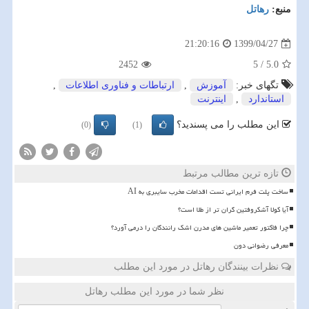
منبع:
رهاتل
1399/04/27
21:20:16
2452
5
/
5.0
تگهای خبر:
آموزش
,
ارتباطات و فناوری اطلاعات
,
استاندارد
,
اینترنت
این مطلب را می پسندید؟
(0)
(1)
تازه ترین مطالب مرتبط
ساخت پلت فرم ایرانی تست اقدامات مخرب سایبری به AI
آیا کولا آشکروفتین گران تر از طلا است؟
چرا فاکتور تعمیر ماشین های مدرن اشک رانندگان را درمی آورد؟
معرفی رضوانی دون
نظرات بینندگان رهاتل در مورد این مطلب
نظر شما در مورد این مطلب رهاتل