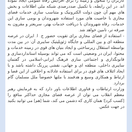
کاربران را متحول و زمینه را برای افزایش رفاه عمومی ایجاد نموده
اند. در این رابطه، با تکمیل صددرصدی شبکه ملی اطلاعات و بخش
های مهم آن چون دولت الکترونیک و متناسب سازی خدمات فضای
مجازی با خاصیت های مورد استفاده شهروندان و بومی سازی این
خدمات، رفاه شهروندان با دریافت خدمات بهتر، سریعتر و مقرون به
صرفه تر، تامین خواهد شد.
- استفاده از فضای مجازی برای تقویت حضور ج. ا. ایران در عرصه
منطقه ای و بین المللی و جایگاه ژئوپلیتیک سایبری آن: در بین مدت
بواسطه استقلال زیرساختی و ایجاد بنیان های قوی در زمینه خدمات و
محتوا، ایران در وضعیتی است که می تواند بوسیله استانداردسازی و
قانونگذاری و اجتماعی سازی فرهنگ ایرانی-اسلامی در گفتمان
سایبری داخلی، منطقه ای و جهانی، نقشی پررنگ داشته باشد و با
ایجاد ائتلاف های قوی در برای استفاده عادلانه و اخلاقی از این فضا و
ارتباط و همکاری وسیع و هدفمند با ملتها خصوصاً ملل مسلمان گام
بردارد.
وزارت ارتباطات و فناوری اطلاعات باور دارد که به فرمایش رهبر
معظم انقلاب می توان از عرصه فضای مجازی حداکثر منافع را
[کسب کرد]؛ همان کاری که دشمن می کند، شما [هم] می توانید بکنید
در جهت عکس.