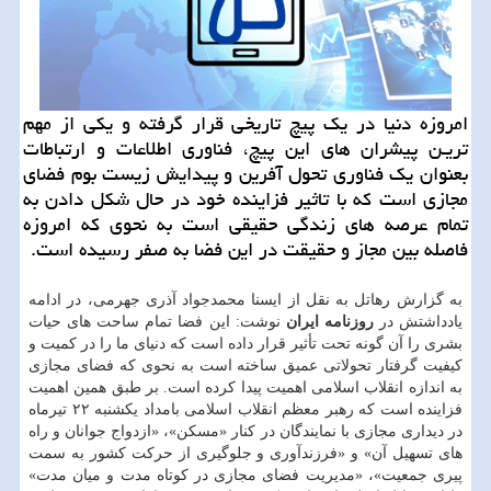
امروزه دنیا در یك پیچ تاریخی قرار گرفته و یكی از مهم
تریـن پیشران های این پیچ، فناوری اطلاعات و ارتباطات
بعنوان یك فناوری تحول آفرین و پیدایش زیست بوم فضای
مجازی است كه با تاثیر فزاینده خود در حال شكل دادن به
تمام عرصه های زندگی حقیقی است به نحوی كه امروزه
فاصله بین مجاز و حقیقت در این فضا به صفر رسیده است.
به گزارش رهاتل به نقل از ایسنا محمدجواد آذری جهرمی، در ادامه
یادداشتش در
روزنامه ایران
نوشت: این فضا تمام ساحت های حیات
بشری را آن گونه تحت تأثیر قرار داده است که دنیای ما را در کمیت و
کیفیت گرفتار تحولاتی عمیق ساخته است به نحوی که فضای مجازی
به اندازه انقلاب اسلامی اهمیت پیدا کرده است. بر طبق همین اهمیت
فزاینده است که رهبر معظم انقلاب اسلامی بامداد یکشنبه ۲۲ تیرماه
در دیداری مجازی با نمایندگان در کنار «مسکن»، «ازدواج جوانان و راه
های تسهیل آن» و «فرزندآوری و جلوگیری از حرکت کشور به سمت
پیری جمعیت»، «مدیریت فضای مجازی در کوتاه مدت و میان مدت»