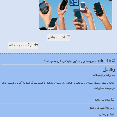
اخبار رهاتل
بازگشت به خانه
rahatel.ir - حقوق مادی و معنوی سایت رهاتل محفوظ است
رهاتل
مخابرات و ارتباطات
رهاتل: نبض تپنده دنیای ارتباطات و فناوری از دنیای موبایل و اینترنت گرفته تا آخرین دستاوردها
در عرصه مخابرات
صفحات رهاتل
رپورتاژآگهی در رهاتل
آرشیو رهاتل