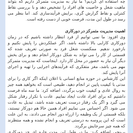
چه استفاده ای کردیم؟ ما نیاز به مدیریت متمرکز داریم که بتواند
ماهیت شغل و خاصیت های افراد را تشخیص دهد و با بررسی نقاط
کنترلی و نقاط گزارش گری، برایش فرآیندسازی کند. اما بنظر می
رسد در طول این مدت، فرصت خوبی از دست رفته است.
اهمیت مدیریت متمرکز در دورکاری
وی افزود: ما نمی توانیم از فرد انتظار داشته باشیم که در زمان
دورکاری کارایی بالا داشته باشد، اگر عملکردش را پایش نکنیم و
بازخورد ندهیم. ممکنست شغل فرد به صورتی تعریف شده که
قسمتی از کار را می تواند به شکل دورکار انجام دهد و برای بخش
دیگر آن نیاز به حضور در محل کار دارد. اینجاست که مدیریت متمرکز
مهم می باشد، مغز متفکری که فرآیندهای اجرایی را تهیه و اجرای
آنرا پایش کند.
این کارشناس در حوزه منابع انسانی با اعلان اینکه اگر کاری را برای
مدتی با کیفیت پایین تر انجام دهید، طبیعی است که بخواهید همه چیز
به روال عادی و کیفیت خوب برگردد، اضافه کرد: ما سه ماه فرصت
داشتیم که برای افراد عادت ایجاد نماییم. عادت با تکرار رفتار شکل
می گیرد و اگر یک رفتار درست تعریف شده باشد، تبدیل به عادت
می شود. اگر احساس می نماییم افراد همین حالا هم دورکار نیستند،
بلکه قسمتی از یک وظیفه را ازراه دور انجام می دادند، به این علت
است که این پروسه به درستی تعریف و انجام نشده و همه منتظرند
که همه چیز سرجایش برگردد.
پرپنچی اضافه کرد: ما در طول این مدت چاره ای جز دورکاری