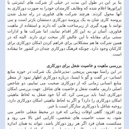
بنا بر این در طول این مدت در خیلی از شرکت های اینترنتی یا
اپراتورها اعلام شده که وظایف کارمندان خودرا به صورت دورکاری به
آنها محول کردند. هرچند شرکت های فناوری در راه تبدیل شدن
پروسه کاری شان به یک پروسه دورکاری دستشان بازتر است و می
توانند با بهره گیری از زیرساخت هایی که دارند و استفاده از ماهیت
فناوری، آسان تر به این کار اقدام نمایند، اما شرکت ها و ادارات
سنتی برای مقابله با این چالش کار سخت تری دارند. البته که در
همین شرکت ها هم مشکلاتی برای فراهم کردن امکان دورکاری برای
کارکنان وجود دارد، چونکه فرهنگ دورکاری چندان در کشور جا نیفتاده
است.
بررسی ماهیت و خاصیت شغل برای دورکاری
در این راستا مهدیس پرپنچی -مدیرعامل یک شرکت در حوزه منابع
انسانی- در گفت و گو با ایسنا، درباره دورکاری اظهار نمود: از منظر
منابع انسانی زمانی که از دورکاری صحبت می نماییم، دو شاخص
اصلی داریم، ماهیت شغل و خاصیت های شاغل. جهت بررسی امکان
دورکاری ابتدا باید بررسی کرد که آیا خود شغل به لحاظ ماهیتی
امکان دورکاری را دارد؟ و اگر به لحاظ ماهیتی امکان دورکاری دارد،
روحیه شاغل با دورکاری سازگار است یا خیر.
وی افزود: گاهی اوقات زمانی که فرد در محیط شغلی حاضر می
شود، به سبب خاصیت های شخصی، کارایی اش بالا می رود و
ممکنست همان فرد اگر هر روز دورکار باشد، نتواند به همان اندازه