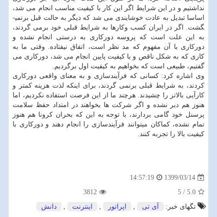
نداشتیم و در این شرایط اگر این کار با کیفیت مناسب انجام می شد،
اساسا تبدیل به عادت خوشایندی می شد که دیگر به حالت قبل برنمی­
گشت. اگر در ایران کسب وکارها به شرایط قبلی خود برمی گردند،
به این علت است که پروسه دورکاری به درستی انجام نشده و
دورکاری با آن مفهوم که مد نظر است، اتفاق نیفتاده. وقتی ما به
کاری که به شکل ناقص و با کیفیت پایین انجام می شد، دورکاری می
گفتیم، طبیعی است که بخواهیم به کیفیت اول برگردیم.
وی اشاره کرد: کسانی که فرآیندسازی و به معنای واقعی دورکاری
کردند، به شرایط قبلی برنمی گردند، برای اینکه لذت هزینه کمتر و
کارآیی بالاتر را چشیدند. هرچند ما از این فرصت استفاده نکردیم، اما
هنوز هم دیر نشده و اگر شرکت ها بخواهند در امتداد حفظ سلامت
پرسنل خود گامی بردارند، با توجه به این که بحران کرونا هم هنوز
تمام نشده، کماکان می­توانند فرآیندسازی را انجام دهند و دورکاری با
کیفیت بالا را تجربه کنند.
1399/03/14
14:57:19
3812
5
/
5.0
تگهای خبر:
آی تی
,
اپراتور
,
اینترنت
,
دانش