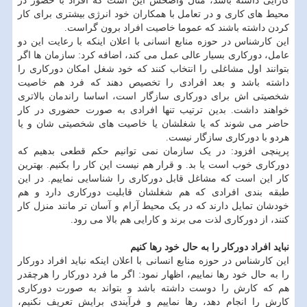
کارایی داشته باشد، مثال واضحش این است که افراد با حضور در
محیط های کاری و در تعامل با همکاران خود انرژی بیشتری برای کار
کردن داشته باشند که عموما خاصیت افراد برون گراست.
این کارشناس در حوزه منابع انسانی با اعلان اینکه با رعایت این دو
عامل، دورکاری بسیار عالی عمل می کند، اضافه کرد: سازمان ها اگر
بتوانند اول مشاغلی را انتخاب کنند که خود شغل امکان دورکاری را
داشته باشد و بعد افرادی را تخصیص دهند که فرد هم خاصیت
شخصیتی اش برای دورکاری سازگار است، اساسا راندمان بالاتری
خواهند داشت. بدین ترتیب تنها افرادی به صورت حضوری در کار
حاضر می شوند که یا شغلشان یا خاصیت های شخصیتی ­شان و یا
هردو با دورکاری سازگار نیست.
پرپنچی افزود: در یک سازمان نمی توانیم حکم قطعی بدهیم که
دورکاری خوب است یا بد. و قرار هم نیست این کار را بکنیم. بهترین
کار این است که مشاغل قابل دورکاری را شناسایی نماییم. در این
طبقه بندی افرادی که هم شغلشان قابلیت دورکاری دارد و هم
خودشان تمایل دارند که در یک محیط آرام و آسان تر مانند منزل کار
کنند، از دورکاری لذت می برند و کارایی هم بالا می رود.
نباید افراد دورکار را به حال خود رها کنیم
این کارشناس در حوزه منابع انسانی با اعلان اینکه نباید افراد دورکار
را به حال خود رها نماییم، اظهار نمود: اگر ما فرد دورکار را هرچقدر
هم که کارش را دوست داشته باشد و بتواند به صورت دورکاری
کارش را انجام دهد، رها نماییم و فرآیندی برایش تعریف نکنیم،