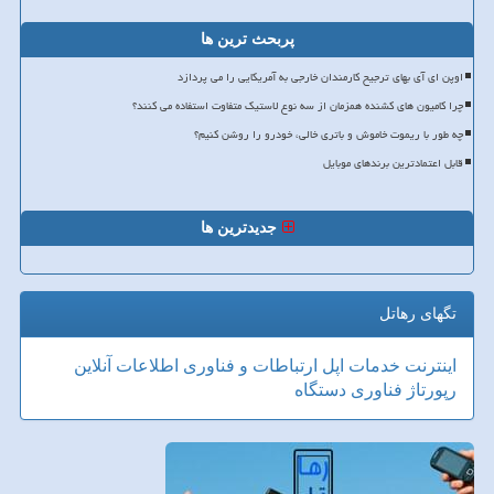
پربحث ترین ها
اوپن ای آی بهای ترجیح کارمندان خارجی به آمریکایی را می پردازد
چرا کامیون های کشنده همزمان از سه نوع لاستیک متفاوت استفاده می کنند؟
چه طور با ریموت خاموش و باتری خالی، خودرو را روشن کنیم؟
قابل اعتمادترین برندهای موبایل
جدیدترین ها
تگهای رهاتل
اینترنت
خدمات
اپل
ارتباطات و فناوری اطلاعات
آنلاین
رپورتاژ
فناوری
دستگاه