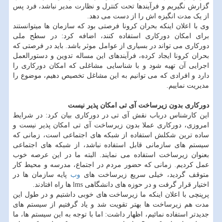
گزارش نگیریم و فرآیندها تحت کنترل و نظارت مدیر نباشد، فرد پس
از یک مدت انگیزه اش را از دست می دهد.
وی با اعلان اینکه بحران کرونا فرصتی بود که سازمان ها می­توانستند
برای امکان دورکاری استفاده کنند، اضافه کرد: در سطح ملی
دورکاری می تواند در بسیاری از عوامل موثر باشد. باید در فرصتی که
بحران کرونا ایجاد کرده، فرآیندهای این مساله تدوین و دستورالعمل
اجرایی آن تهیه شود و با شناسایی مشاغلی که امکان دورکاری را
دارد و افرادی که می توانیم به این مشاغل تخصیص دهیم، موضوع را
مدیریت نماییم.
دورکاری بدون زیرساخت آی تی امکان پذیر نیست
این کارشناس درباب نقش آی تی در دورکاری بیان کرد: در شرایط
امروزی، دورکاری عملا بدون زیرساخت آی تی امکان پذیر نیست و
ساده ترین شکلش استفاده از شبکه های اجتماعی است، زمانی که
سیستم های سازمانی قابل استفاده نباشد، از شبکه های اجتماعی
بعنوان زیرساخت استفاده می نمایند. البته ما در این عرصه خوب
عمل کردیم. زمانی که حضور مردم در اجتماع، مدرسه و محیط کار
متوقف گردید، خیلی سریع زیرساخت های
وب
پایه سازمان ها در
اختیار قرار گرفت و در حوزه های دانشگاهی lms ها راه افتادند.
پرپنچی با اعلان اینکه ما زیرساخت های خوبی داشتیم و در طول این
مدت هم زیرساخت ها بهتر تقویت شد و یاد گرفتیم از سیستم های
جدیدتر استفاده نمائیم، اظهار داشت: اما با توجه به این سیستم ها، ما