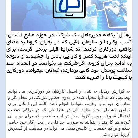
رهاتل: بگفته مدیرعامل یك شركت در حوزه منابع انسانی،
كسب وكارها و سازمان هایی كه در بحران كرونا به معنای
واقعی دوركاری كردند، به شرایط قبلی برنمی گردند، برای
اینكه لذت هزینه كمتر و كارآیی بالاتر را چشیدند و باتوجه
به ادامه بحران كرونا، اگر شركت ها بخواهند در امتداد حفظ
سلامت پرسنل خود گامی بردارند، كماكان می­توانند دوركاری
با كیفیت بالا را تجربه كنند.
به گزارش رهاتل به نقل از ایسنا، کارکنان در دورکاری، می توانند
وظایفی که به آنها محول شده را بدون حضور فیزیکی در محل کار و
سازمان خود و با رعایت ضوابط انجام دهند. البته این امکان برای
تمامی مشاغل وجود ندارد ولی در شرایطی که در تراکم جمعیت
احتمال شیوع ویروس کرونا بیش تر است، همین که برای دوره ای
کوتاه هم کارمندان بتوانند به صورت حداقلی در محل کار خود حاضر
شده و تراکم جمعیت را کاهش دهند، می تواند در ممانعت از گسترش
کرونا موثر باشد.