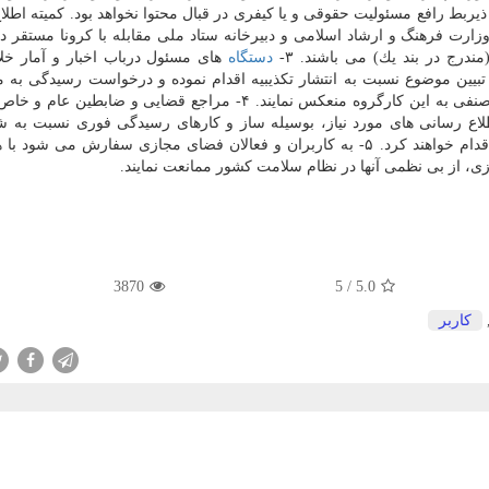
ر ذی­ربط رافع مسئولیت حقوقی و یا كیفری در قبال محتوا نخواهد بود. كمیته اطلا
وزارت فرهنگ و ارشاد اسلامی و دبیرخانه ستاد ملی مقابله با كرونا مستقر د
رج در بند یك) می­ باشند. ۳-
دستگاه
های مسئول درباب اخبار و آمار خل
تبیین موضوع نسبت به انتشار تكذیبیه اقدام نموده و درخواست رسیدگی به م
كذب را بمنظور رسیدگی و اعمال محدودیت­ های اداری و صنفی به این كارگروه منعكس نمایند. ۴- مراجع قضایی و ض
ع ­رسانی­ های مورد نیاز، بوسیله ساز و كارهای رسیدگی فوری نسبت به ش
رسیدگی و برخورد قاطع با اقدامات مجرمانه و متخلفانه اقدام خواهند كرد. ۵- به كاربران و فعالان فضای مجازی سفارش می
زی، از بی نظمی آنها در نظام سلامت كشور ممانعت نمایند.
3870
5
/
5.0
كاربر