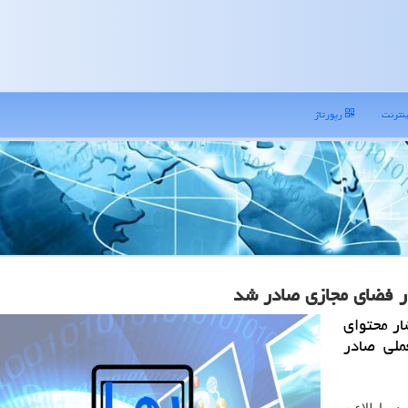
نترنت
رپورتاژ
در فضای مجازی صادر شد
ار محتوای
كرونا 5 دستورالعملی صادر