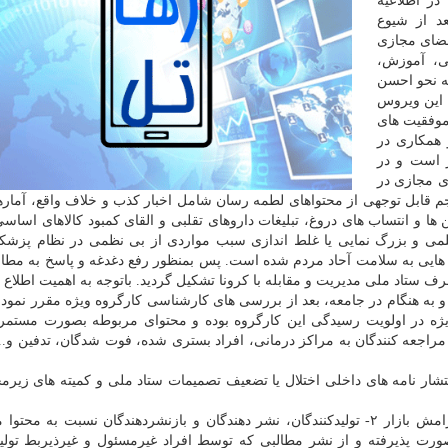
ر اطلاعیه
د از شیوع
فضای مجازی
تی، آموزش،
ه نحو احسن
ی این ویروس
موفقیت های
 همكاری در
 است و در
ی مجازی در
م قابل توجهی از محتواهای لطمه ­رسان شامل اخبار كذب و خلاف واقع، آماره
ا و انتساب­ های دروغ، تبلیغات داروهای تقلبی و القای كمبود كالاهای اساسی
می و بزرگ نمایی یا غلط اندازی سبب مواردی از بی نظمی در نظام پزشكی
یی به سلامت آحاد مردم شده است. پس بمنظور رفع دغدغه و پاسخ به مطال
 ستاد ملی مدیریت و مقابله با كرونا تشكیل گردید. باتوجه به اهمیت اطلاع­ 
ه­ هنگام در جامعه، بعد از بررسی­ های كارشناسی كارگروه ویژه مقرر نمود 
ه ذیل به جهت اهمیت ویژه در اولویت رسیدگی این كارگروه بوده و محتوای مربوطه بصورت مس
 مراجعه­ كنندگان به مراكز درمانی، افراد بستری شده، فوت شدگان، تدفین و...
ار نامه ­های داخلی اختلال یا تضعیف تصمیمات ستاد ملی و كمیته ­های زیرم
فضاسازی در زمینه كمبود كالاهای اساسی و برهم ­زدن آرامش بازار ۲- تولیدكنندگان، نشر دهندگان و بازنشردهندگان نسبت ب
رت پذیرفته و از نشر مطالبی كه توسط افراد غیرمسئول و غیرذی­ربط تولید