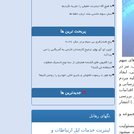
ما هیچ گاه اینترنت حقیقی را تجربه نکردیم
نسل سوم شاسی بلند ارباب حلقه ها
پربحث ترین ها
پنج هندزفری بی سیم برتر سال ۲۰۲۶
اوپن ای آی بهای ترجیح کارمندان خارجی به آمریکایی را می
پردازد
ای مبهم
چرا کامیون های کشنده همزمان از سه نوع لاستیک متفاوت
، نیز در
استفاده می کنند؟
، ایجاد
چه طور با ریموت خاموش و باتری خالی، خودرو را روشن کنیم؟
به مردم
رسانی و
اقدامات
جدیدترین ها
تمر بررسی
) انتشار
جموعه و
تگهای رهاتل
ه محتوا مسئولیت
اینترنت
خدمات
اپل
ارتباطات و
 می­شود