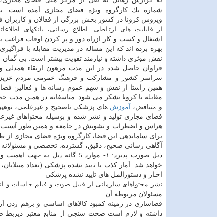
به گزارش رهاتل به نقل از مركز ملی فضای مجازی، د
شماره یك كارگروه ویژه فضای مجازی آمده است: بع
ویروس كرونا در كشور بخش بزرگی از فعالان و كاربران 
از قابلیت های ارتباطی، اطلاع رسانی، بانكهای اطلاعا
اشتغال و كسب و كار ازراه دور و پر كردن اوقات فراغت ب
بهره برده اند كه این مساله در مدیریت مقابله با فراگیر
نقش موثری داشته و نیازمند تقویت بیشتر است. بی گمان 
فراوان حاصل شده در این مدت مرهون ارتقاء همدلی و
سراسر كشور و مشاركت و فرهنگ عمومی مردم عزیز
همین راستا از نقش و سهم عموم رسانه ها و فعالین فضا
مقابله با كرونا تشكر می شود. متاسفانه در همین مدت حج
و متناقض،
آموزش
­های پزشكی ناصحیح و غیرعلمی، توهین­ ه
فضای مجازی تولید و نشر شده و بوسیله محتواهای غیرعل
هراس و اضطراب و تشویش در جامعه و همین طور آسیب­ ها
برای ساماندهی این فضا، كارگروه ویژه فضای مجازی از طرف
آگاهی رسانی صحیح، دقیق، گسترده، تخصصی و مسئولانه و ب
ذیل صورت پذیرد: ۱- موارد 5 گان
خواهد شد: آمار كذب یا تایید نشده پزشكی (تعداد مبتلایان،
اخبار و دستورالمل­ های تایید نشده پزشكی
نشر محتواهای سازمانی از قبیل صوت و فیلم جلسات و انتش
مسئولان مربوطه آن
داشته و لازم است صحت­ سنجی از منابع معتبر ذی­ربط صو