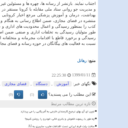
اجتناب نمایند. بازنشر از رسانه­ ها، چهره­ ها و مسئولین غی
و مدیریت جو روانی ستاد ملی مقابله با كرونا مستقر در 
بهداشت، درمان و آموزش پزشكی مرجع اخبار كرونایی (مند
منتشره در فضای مجازی، ضمن اطلاع­ رسانی به ­هنگام و 
طور متولیان رسیدگی به تخلفات اداری و صنفی ضمن اطلا
نسبت به فعالیت­ های بیگانگان در حوزه رسانه و فضای مجا
منبع:
رهاتل
1399/01/11
22:25:30
تگهای خبر:
آموزش
,
دستگاه
,
فضای مجازی
,
این مطلب را می پسندید؟
(0)
(1)
تازه ترین مطالب مرتبط
اوپن ای آی بهای ترجیح کارمندان خارجی به آمریکایی را می پردازد
چه طور با ریموت خاموش و باتری خالی، خودرو را روشن کنیم؟
ساخت پلت فرم ایرانی تست اقدامات مخرب سایبری به AI