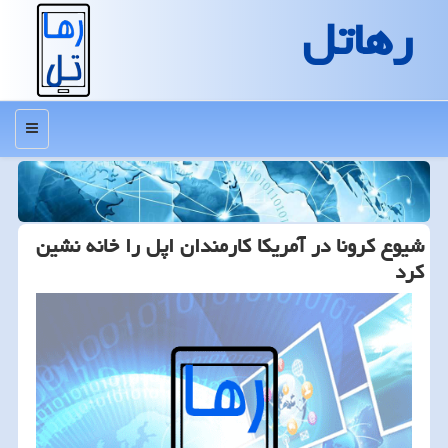
رهاتل
منو
شیوع كرونا در آمریكا كارمندان اپل را خانه نشین
كرد