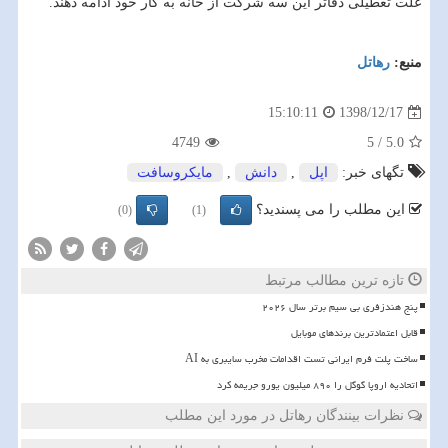
علت تعطیلی دفاتر این سه شركت از خانه به كار خود ادامه دهند.
منبع:
رهاتل
1398/12/17
15:10:11
4749
5
/
5.0
تگهای خبر:
اپل
,
دانش
,
مایكروسافت
این مطلب را می پسندید؟
(0)
(1)
تازه ترین مطالب مرتبط
پنج هندزفری بی سیم برتر سال ۲۰۲۶
قابل اعتمادترین برندهای موبایل
ساخت پلت فرم ایرانی تست اقدامات مخرب سایبری به AI
اتحادیه اروپا گوگل را ۸۹۰ میلیون یورو جریمه کرد
نظرات بینندگان رهاتل در مورد این مطلب