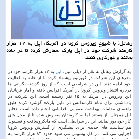
رهاتل: با شیوع ویروس كرونا در آمریكا، اپل به ۱۲ هزار
كارمند شركت خود در اپل پارك سفارش كرده تا در خانه
بمانند و دوركاری كنند.
به گزارش رهاتل به نقل از دیلی میل،
اپل
به ۱۲ هزار كارمند خود در
مقرهای این شركت در كوپرتینو پیشنهاد كرده تا از خانه به فعالیت
خود ادامه دهند. این در شرایطی است كه از روز گذشته نگرانی ها
درباره انتشار ویروس كرونا در آمریكا افزایش یافته و آمار قربانیان
این ویروس در آمریكا به ۱۵ نفر رسیده است. این شركت در
یادداشتی برای تمام كارمندانش در «اپل پارك» گوشزد كرده طبق
راهنمای مقامات بهداشت عمومی اقداماتی انجام داده است. دفاتر
اپل همچنان باز هستند اما به كارمندان سفارش شده تا از محل های
كار خود دور بمانند. این در شرایطی است كه مایكروسافت و فیسبوك
هم سیاست های جدیدی برای پیشگیری از گسترش ویروس كرونا
اجرایی می كنند. در كل پیشبینی می شود حدود ۸۳ هزار كارمند به