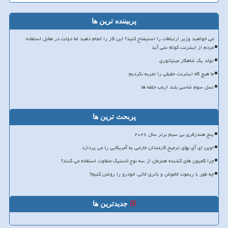
پربیننده ترین ها
می خواهید وزیر ارتباطات را استیضاح کنید؟ این کار را انجام دهید اما دولت در مقابل استفاده
مردم از اینترنت کوتاه نمی آید
تولد یک شاهکار مینیاتوری
ما هیچ گاه اینترنت حقیقی را تجربه نکردیم
نسل سوم شاسی بلند ارباب حلقه ها
پربحث ترین ها
پنج هندزفری بی سیم برتر سال ۲۰۲۶
اوپن ای آی بهای ترجیح کارمندان خارجی به آمریکایی را می پردازد
چرا کامیون های کشنده همزمان از سه نوع لاستیک متفاوت استفاده می کنند؟
چه طور با ریموت خاموش و باتری خالی، خودرو را روشن کنیم؟
جدیدترین ها