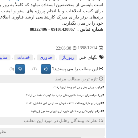
است بایستی از متخصصین استفاده نمایید که کاملاً به روز ب
برای کسب اطلاعات و یا انجام پروژه های سئو و امنی
برندهای برتر دارای مدرک کارشناسی ارشد فناوری اطلا
خود را در میان بگذارید.
شماره تماس : 09101420867 - 88222406
1398/12/14
22:03:38
تگهای خبر:
رپورتاژ
,
فناوری
,
خدمات
,
سایب
این مطلب را می پسندید؟
(0)
(1)
تازه ترین مطالب مرتبط
رقیب چینی بنز و بی ام و به اروپا رفت
چرا عجله برای عرضه ماشین های جدید به کیفیت لطمه می زند؟
انویدیا و مایکروسافت ائتلاف هوش مصنوعی امن تشکیل دادند
اعزام اولین کاروان خادمان شهرداری تهران به مرز زرباطیه
نظرات بینندگان رهاتل در مورد این مطلب
نظر