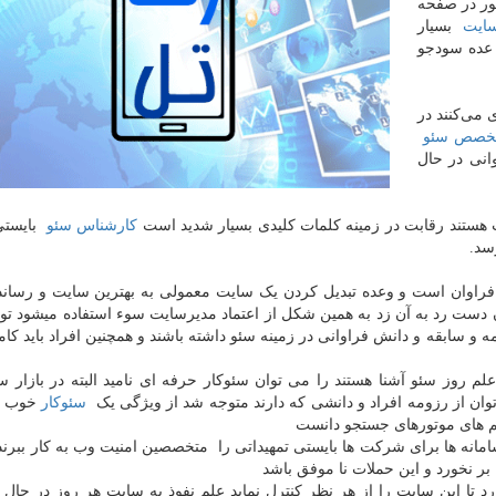
ور در صفحه
ایت
بسیار
 عده سودجو
 می‌کنند در
خصص سئو
وانی در حال
هستند رقابت در زمینه کلمات کلیدی بسیار شدید است
کارشناس سئو
بایستی 
سد.
ر فراوان است و وعده تبدیل کردن یک سایت معمولی به بهترین سایت و رساند
ست رد به آن زد به همین شکل از اعتماد مدیرسایت سوء استفاده میشود توص
 و سابقه و دانش فراوانی در زمینه سئو داشته باشند و همچنین افراد باید کاملا
علم روز سئو آشنا هستند را می توان سئوکار حرفه ای نامید البته در بازار س
توان از رزومه افراد و دانشی که دارند متوجه شد از ویژگی یک
سئوکار
خوب م
تم های موتورهای جستجو دانست
امانه ها برای شرکت ها بایستی تمهیداتی را متخصصین امنیت وب به کار ببرند 
ر نخورد و این حملات نا موفق باشد
د تا این سایت را از هر نظر کنترل نماید علم نفوذ به سایت هر روز در حال