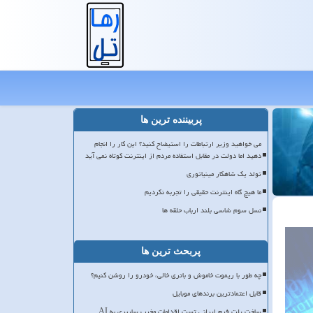
پربیننده ترین ها
می خواهید وزیر ارتباطات را استیضاح کنید؟ این کار را انجام
دهید اما دولت در مقابل استفاده مردم از اینترنت کوتاه نمی آید
تولد یک شاهکار مینیاتوری
ما هیچ گاه اینترنت حقیقی را تجربه نکردیم
نسل سوم شاسی بلند ارباب حلقه ها
پربحث ترین ها
چه طور با ریموت خاموش و باتری خالی، خودرو را روشن کنیم؟
قابل اعتمادترین برندهای موبایل
ساخت پلت فرم ایرانی تست اقدامات مخرب سایبری به AI