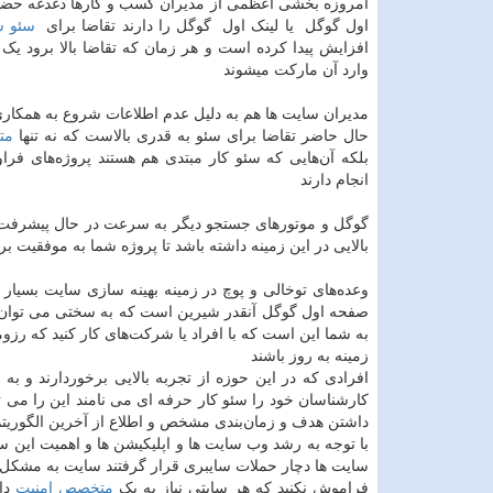
امروزه بخشی اعظمی از مدیران کسب و کارها دغدغه حض
اول گوگل یا لینک اول گوگل را دارند تقاضا برای
سئو س
افزایش پیدا کرده است و هر زمان که تقاضا بالا برود یک
وارد آن مارکت میشوند
مدیران سایت ها هم به دلیل عدم اطلاعات شروع به همکاری
حال حاضر تقاضا برای سئو به قدری بالاست که نه تنها
مت
بلکه آن‌هایی که سئو کار مبتدی هم هستند پروژه‌های فرا
انجام دارند
گوگل و موتورهای جستجو دیگر به سرعت در حال پیشرفت 
بالایی در این زمینه داشته باشد تا پروژه شما به موفقیت بر
وعده‌های توخالی و پوچ در زمینه بهینه سازی سایت بسیا
صفحه اول گوگل آنقدر شیرین است که به سختی می توان د
به شما این است که با افراد یا شرکت‌های کار کنید که رزومه
زمینه به روز باشند
افرادی که در این حوزه از تجربه بالایی برخوردارند و به 
کارشناسان خود را سئو کار حرفه ای می نامند این را می 
داشتن هدف و زمان‌بندی مشخص و اطلاع از آخرین الگوری
با توجه به رشد وب سایت ها و اپلیکیشن ها و اهمیت این س
سایت ها دچار حملات سایبری قرار گرفتند سایت به مشکل ب
فراموش نکنید که هر سایتی نیاز به یک
متخصص امنیت
دار