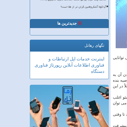
آیا کولا آشکروفتین گران تر از طلا است؟
جدیدترین ها
تگهای رهاتل
توانایی
اینترنت
خدمات
اپل
ارتباطات و
فناوری اطلاعات
آنلاین
رپورتاژ
فناوری
دستگاه
ن آن به
یه بنده
ً در این
ئو اغلب
ی توان
تا وقتی
 پیشرفت