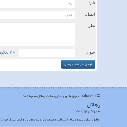
نام:
ایمیل:
نظر:
سوال:
= ۲ بعلاوه ۳
rahatel.ir - حقوق مادی و معنوی سایت رهاتل محفوظ است
رهاتل
مخابرات و ارتباطات
رهاتل: نبض تپنده دنیای ارتباطات و فناوری از دنیای موبایل و اینترنت گرفته ت