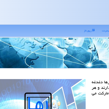
نترنت
رپورتاژ
ها دغدغه
ارند و هر
 ماركت می