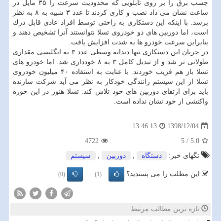
چسب برق را بر روی تابلویی كه محدودیت سرعت را ۳۵ مایل در
ساعت نشان می داد نصب و كاری كردند تا عدد ۳ شبیه به ۸ به نظر
برسد. با اینكه این دستكاری به راحتی توسط افراد عادی قابل درك
است، اما دوربین های دو خودروی تسلا نتوانستند آنرا تشخیص دهند و
بنابراین سرعت خودرو ها به شدت افزایش یافت.
در جریان این دستكاری تنها دندانه وسطی عدد ۳ به انگلیسی مقداری
طولانی تر شد و از تبدیل كامل ۳ به ۸ خودداری شد. اما خودرو های
تسلا باز هم فریب خوردند. با عنایت به استفاده ۴۰ میلیون خودروی
تسلا از این سیستم رانندگی خودكار به نظر می آید شركت سازنده
باید برای ارتقای دوربین های خود تلاش كند. تسلا هنوز در این حوزه
واكنشی از خود نشان نداده است.
1398/12/04
13:46:13
4722
5
/
5.0
تگهای خبر:
دستگاه
,
دوربین
,
سیستم
این مطلب را می پسندید؟
(0)
(1)
تازه ترین مطالب مرتبط