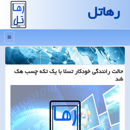
رهاتل
منو
حالت رانندگی خودكار تسلا با یك تكه چسب هك
شد