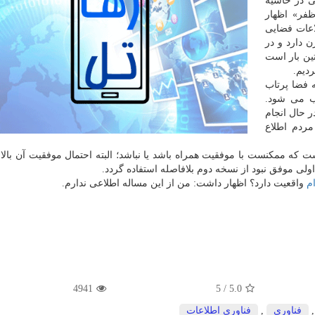
ی در حاشیه
ظفر» اظهار
اعات فضایی
. ظفر ۱۱۳ كیلوگرم وزن دارد و در
خستین بار است
دیم.
ه فضا پرتاب
اب می شود.
ر حال انجام
ردم اطلاع
 كه ممكنست با موفقیت همراه باشد یا نباشد؛ البته احتمال موفقیت آن بالا 
اولی موفق نبود از نسخه دوم بلافاصله استفاده گردد.
م
واقعیت دارد؟ اظهار داشت: من از این مساله اطلاعی ندارم.
4941
5
/
5.0
فناوری
,
فناوری اطلاعات