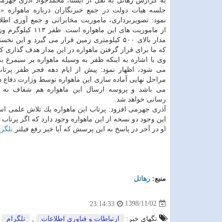
به گزارش رهاتل به نقل از ایسنا، محمدجواد آذری جهرم
جلسه هیات دولت در جمع خبرنگاران درباره ماهواره «
نمود: تصویربرداری، ماموریت مخابراتی و جمع آوری اطل
از ماموریت های این ماهواره است
مدار بالای ۵۰۰ كیلومتری زمین قرار می گیرد و این ن
كه ما برای قرار گرفتن ماهواره در این مدار هدف گذاری كر
وی با اشاره به اینكه ظفر به وسیله ماهواره بر سیمرغ ب
می شود، اظهار نمود: پیش از ایام دهه فجر ظفر پرت
مراحل نهایی آماده سازی این ماهواره توسط وزارت دفاع د
می باشد و پروسه ارسال این ماهواره هم شفاف به م
رسانی خواهد شد.
آذری جهرمی افزود: پرتاب این ماهواره یك تلاش علمی است
این وجود دو نسخه از این ماهواره وجود دارد كه اگر پرتاب 
او در آخر در پاسخ به این پرسش كه آیا خبر رفع فیلتر
تلگرا
منبع:
رهاتل
1398/11/02
23:14:33
تگهای خبر:
ارتباطات و فناوری اطلاعات
,
تلگرام
,