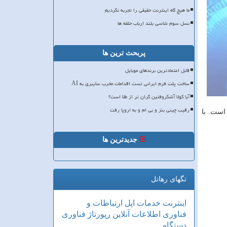
ما هیچ گاه اینترنت حقیقی را تجربه نکردیم
نسل سوم شاسی بلند ارباب حلقه ها
پربحث ترین ها
قابل اعتمادترین برندهای موبایل
ساخت پلت فرم ایرانی تست اقدامات مخرب سایبری به AI
آیا کولا آشکروفتین گران تر از طلا است؟
رقیب چینی بنز و بی ام و به اروپا رفت
است. با
جدیدترین ها
تگهای رهاتل
اینترنت
خدمات
اپل
ارتباطات و
فناوری اطلاعات
آنلاین
رپورتاژ
فناوری
دستگاه