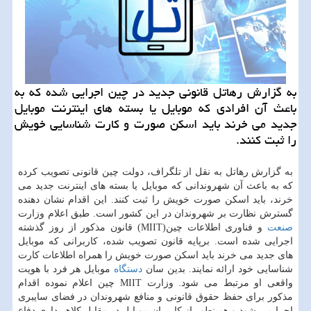
به گزارش رهاتل قانونی جدید در چین اجرایی شده كه به
باعث آن افرادی كه موبایل یا بسته های اینترنت موبایل
جدید می خرند باید اسكن صورت و كارت شناسایی خویش
را ثبت كنند.
به گزارش رهاتل به نقل از تلگراف، دولت چین قانونی تصویب كرده
كه به باعث آن شهروندانی كه موبایل یا بسته های اینترنت جدید می
خرند، باید اسكن صورت خویش را ثبت كنند. این اقدام نشان دهنده
گسترش نظارت بر شهروندان در این كشور است. طبق اعلام وزارت
صنعت
و فناوری اطلاعات چین(MIIT) قانون مذكور از روز گذشته
اجرایی شده است. برپایه قانون تصویب شده، كاربرانی كه موبایل
های جدید می خرند باید اسكن صورت خویش را همراه اطلاعات كارت
شناسایی خود ارائه نمایند. بدین سان
دستگاه
موبایل هر فرد با هویت
واقعی او مرتبط می شود. وزارت MIIT چین اعلام نموده اقدام
مذكور برای حفظ حقوق قانونی و منافع شهروندان در فضای سایبری
اجرا می شود و همینطور از كاربران موبایل در مقابل كلاهبرداری دفاع