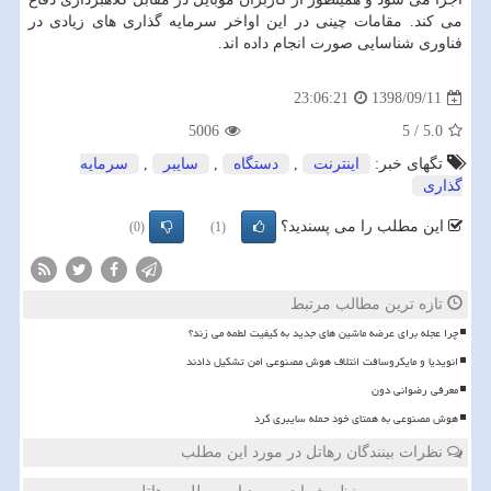
می كند. مقامات چینی در این اواخر سرمایه گذاری های زیادی در
فناوری شناسایی صورت انجام داده اند.
1398/09/11
23:06:21
5006
5
/
5.0
تگهای خبر:
اینترنت
,
دستگاه
,
سایبر
,
سرمایه
گذاری
این مطلب را می پسندید؟
(0)
(1)
تازه ترین مطالب مرتبط
چرا عجله برای عرضه ماشین های جدید به کیفیت لطمه می زند؟
انویدیا و مایکروسافت ائتلاف هوش مصنوعی امن تشکیل دادند
معرفی رضوانی دون
هوش مصنوعی به همتای خود حمله سایبری کرد
نظرات بینندگان رهاتل در مورد این مطلب