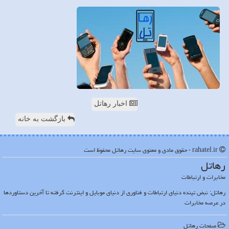
اخبار رهاتل
بازگشت به خانه
rahatel.ir - حقوق مادی و معنوی سایت رهاتل محفوظ است
رهاتل
مخابرات و ارتباطات
رهاتل: نبض تپنده دنیای ارتباطات و فناوری از دنیای موبایل و اینترنت گرفته تا آخرین دستاوردها
در عرصه مخابرات
صفحات رهاتل