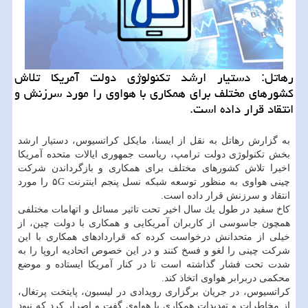
رهاتل: دستیار ارشد تكنولوژی دولت آمریكا تلاش
كشورهای مختلف برای همكاری با هواوی را مورد سرزنش و
انتقاد قرار داده است.
به گزارش رهاتل به نقل از ایسنا، مایكل كراتسیوس، دستیار ارشد
بخش تكنولوژی دولت ترامپ، ریاست جمهوری ایالات متحده آمریكا
اخیرا تلاش كشورهای مختلف برای همكاری و بازگرداندن شركت
چینی هواوی به منظور توسعه شبكه نسل پنجم اینترنت ۵G را مورد
انتقاد و سرزنش قرار داده است.
كاخ سفید در طول یك سال اخیر تحت تاثیر مسائل و اتهامات مختلفی
همچون جاسوسی از كاربران آمریكایی و همكاری با دولت چین، از
خیلی از متحدانش درخواست كرده كه قراردادهای همكاری با این
شركت چینی را لغو و فسخ كنند و در این خصوص اتحادیه اروپا را به
شدت تحت فشار گذاشته است تا در كنار آمریكا ایستاده و موضع
محكمی دربرابر هواوی اتخاذ كند.
كراتسیوس، در جریان برگزاری رویدادی در لیسبون، پایتخت پرتغال،
از مخاطرات و تهدیدات همكاری با هواوی گفت و اصرار كرد كه نبودِ