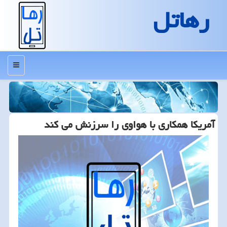
رهاتل
منو
آمریكا همكاری با هواوی را سرزنش می كند