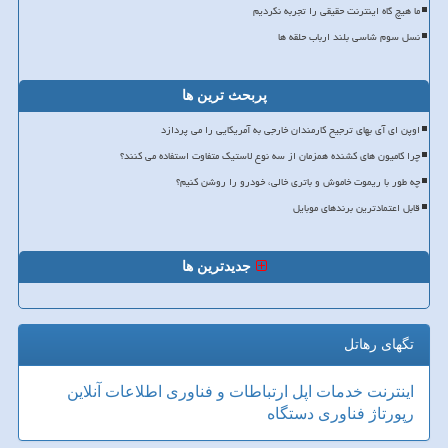
ما هیچ گاه اینترنت حقیقی را تجربه نکردیم
نسل سوم شاسی بلند ارباب حلقه ها
پربحث ترین ها
اوپن ای آی بهای ترجیح کارمندان خارجی به آمریکایی را می پردازد
چرا کامیون های کشنده همزمان از سه نوع لاستیک متفاوت استفاده می کنند؟
چه طور با ریموت خاموش و باتری خالی، خودرو را روشن کنیم؟
قابل اعتمادترین برندهای موبایل
جدیدترین ها
تگهای رهاتل
اینترنت
خدمات
اپل
ارتباطات و فناوری اطلاعات
آنلاین
رپورتاژ
فناوری
دستگاه