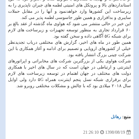
استانداردهای بالا و پروتكل های امنیتی لطمه های جبران ناپذیری را به
زیرساخت این كشورها وارد خواهدنمود و آنها را در مقابل حملات
سایبری و بدافزاری و همین طور جاسوسی لطمه پذیر می كند.
این خبر در حالی منتشر می شود كه هواوی ماه گذشته از عقد بالغ بر
۶۰ قرارداد تجاری به منظور توسعه تجهیزات و زیرساخت های لازم
برای شبكه ۵G آگاهی داده و سخن گفته بود.
همین طور در ماه های اخیر، گزارش های مختلفی درباب تجدیدنظر
خیلی از كشورهای اروپایی و تصمیم برای ادامه و آغاز همكاری با این
شركت چینی بزرگ انتشار یافته بود.
شركت هواوی یكی از بزرگترین شركت های مخابراتی و اپراتورهای
اینترنتی و ارتباطی در جهان است كه در سال های اخیر با همكاری
دولت های مختلف در جهان اهتمام در توسعه زیرساخت های لازم
برای برقراری شبكه نسل پنجم اینترنت همراه ۵G دارد ولی اوایل
سال ۲۰۱۸ میلادی بود كه با چالش و مشكلات مختلفی روبرو شد.
منبع:
رهاتل
1398/08/19
21:26:10