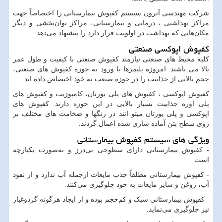
شرکت مهندسی آترون سیستم کفپوش بیمارستانی را اختصاصاً جهت
مراکز بهداشتی ، درمانی و بیمارستانی، مراکز توان‌بخشی و دیگر
مکان‌هایی که بهداشت در اولویت قرار دارد را پیشنهاد می‌دهد
کفپوش اپوکسی صنعتی
کلیه محیط های صنعتی نیازمند کفپوش صنعتی با کیفیت و طول عمر
بالا می باشند. امروزه پلیمرها با ورود به حوزه کفپوش های صنعتی،
حجم بالایی از جذابیت را در حوزه صنعت به خود اختصاص داده اند.
کفپوش اپوکسی ، کفپوش های پلی یورتان، کامپوزیت و کفپوش های
پلی اوره جذابیت بسیار بالایی در این حوزه دارند. کفپوش های
اپوکسی و پلی یورتان میتو انند در رنگها و ضخامت های مختلف بر
روی سطح بتن آماده سازی شده اعمال گردند.
ویژگی های سیستم کفپوش بیمارستانی
- کفپوش بیمارستانی دارای سطوحی بی‌درز و به‌صورت یکپارچه
است
- کفپوش بیمارستانی مطلقاً جذب مایعات ازجمله آب ندارد و از نفوذ
آب، روغن و سایر مایعات به خود جلوگیری می‌کنند.
- کفپوش بیمارستانی سبک و کم‌حجم بوده و از ایجاد هرگونه گردوغبار
نیز جلوگیری می‌نماید.