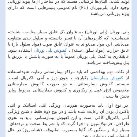
تولید شدند. آلیتان‌ها ترکیباتی هستند که در ساختار آن‌ها پیوند یورتانی
وجود دارد. پلی‌یورتان (
PU
) نام عمومی پلیمرهایی است که دارای
پیوند یورتانی می‌باشند
پلی یورتان (پلی اورتان) به عنوان یک عایق بسیار مناسب شناخته
شده‌است، که کاربردهای آن با تغییر دانسیته و سلول بندی متفاوت
می‌باشد. این مواد می‌تواند به عنوان عایق صوت (مواد سلول باز) یا
عایق حرارت (مواد سلول بسته) ،
کفپوش پلی یورتان
استفاده شود.
عایقکاری به کمک پلی یورتان عموماً یا به صورت پاشش یا تزریق یا
پنل پیش‌ساخته می‌باشد.
از نکات مهم بهداشتی که باید مراکز بیمارستانی رعایت شوداستفاده
از
کفپوش بیمارستان
یکپارچه ، بدون درز و آنتی باکتریال است.
سیستم کفپوش بیمارستانی به دو صورت کفپوش بیمارستانی
مخصوص اتاق عمل و ریکاوری و کفپوش بیمارستانی مربوط سایر
بخش ها ست .
در نوع اول باید به‌صورت هم‌زمان ویژگی آنتی استاتیک و انتی
باکتریال بودن آن رعایت شده باشد و در نوع دوم فقط داشتن ویژگی
آنتی باکتریال کافی است و این کفپوش بیمارستانی باید به نحوی
طراحی، فرمولاسیون و اجرا گردد که با شرایط سخت و ترددهای
بسیار زیاد و سنگین که گاها به‌صورت تمام‌وقت (شبانه‌روز) در حال
استفاده است منطبق باشد.