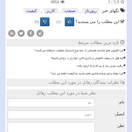
4864
5
/
5.0
تگهای خبر:
رپورتاژ
,
صنعت
,
كاربر
,
كیفیت
این مطلب را می پسندید؟
(0)
(1)
تازه ترین مطالب مرتبط
چرا کامیون های کشنده همزمان از سه نوع لاستیک متفاوت استفاده می کنند؟
چه طور با ریموت خاموش و باتری خالی، خودرو را روشن کنیم؟
رقیب چینی بنز و بی ام و به اروپا رفت
چرا عجله برای عرضه ماشین های جدید به کیفیت لطمه می زند؟
نظرات بینندگان رهاتل در مورد این مطلب
نظر شما در مورد این مطلب رهاتل
نام:
ایمیل:
نظر: