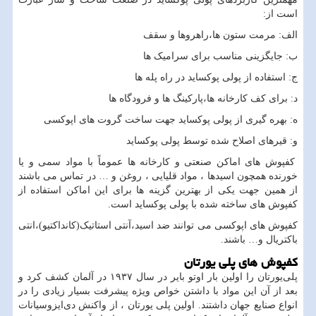
است از:
الف: مرمت ستون ها،راهروها و سقف
ب: جایگزینی مناسب برای سرامیک ها
ج: استفاده از پولی پوکساید در راه پله ها
د: برای کف کارخانه ها،پارکینگ ها و فرودگاه ها
ه: بهره گیری از پولی پوکساید جهت ساخت گروت های اپوکسی
و: قیرهای اصلاح شده توسط پولی پوکساید
کفپوش های اماکن صنعتی و کارخانه ها عموماً با مواد سمی و یا
خورنده همچون اسیدها ، مواد قلیایی ، روغن و … در تماس می باشند
از همین جهت یکی از بهترین گزینه ها برای این اماکن استفاده از
کفپوش های ساخته شده با پولی پوکساید است.
کفپوش های اپوکسی می توانند ضد اسید،آنتی استاتیک(کانداکتیو)،انتی
باکتریال و… باشند.
کفپوش های پلی یورتان
پلی‌یورتان را اولین بار اوتو بایر در سال ۱۹۳۷ در آلمان کشف کرد و
بعد از آن این مواد با داشتن خواص ویژه پیشرفت بسیار زیادی را در
انواع صنایع جهان داشتند. اولین پلی ‌یورتان ، از واکنش دی‌ایزوسیانات