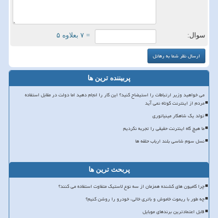
سوال:
= ۷ بعلاوه ۵
پربیننده ترین ها
می خواهید وزیر ارتباطات را استیضاح کنید؟ این کار را انجام دهید اما دولت در مقابل استفاده
مردم از اینترنت کوتاه نمی آید
تولد یک شاهکار مینیاتوری
ما هیچ گاه اینترنت حقیقی را تجربه نکردیم
نسل سوم شاسی بلند ارباب حلقه ها
پربحث ترین ها
چرا کامیون های کشنده همزمان از سه نوع لاستیک متفاوت استفاده می کنند؟
چه طور با ریموت خاموش و باتری خالی، خودرو را روشن کنیم؟
قابل اعتمادترین برندهای موبایل