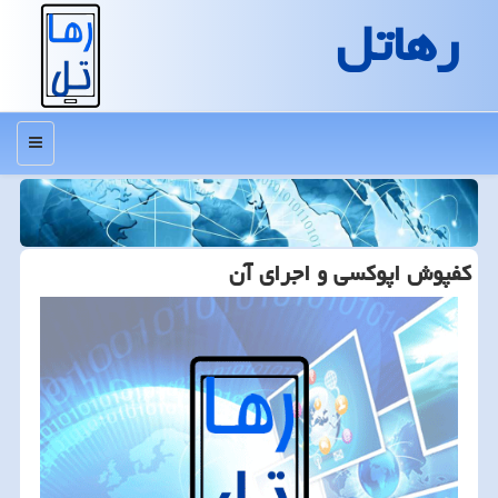
رهاتل
منو
كفپوش اپوكسی و اجرای آن