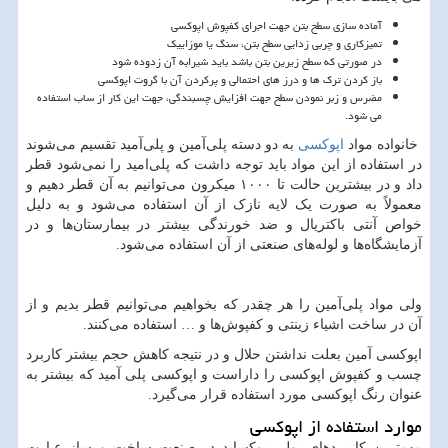
آماده سازی سطح بتن جهت اجرای کفپوش اپوکسی
تمیزکاری و چربی زدایی سطح بتن، سنگ یا موزاییک
در صورتی که سطح زیرین بتن باشد باید شیرابه آن زدوده شود
باز کردن ترک ها و درز های احتمالی و پرکردن آن با گروت اپوکسی
مضرس و زبر نمودن سطح جهت افزایش چسبندگی، جهت این کار از ساب استفاده
می شود.
خانواده مواد
اپوکسی
به دو دسته پلی‌آمین و پلی‌آمید تقسیم می‌شوند
در استفاده از این مواد باید توجه داشت که پلی‌امید را نمی‌شود قطر
داد و در بیشترین حالت تا ۱۰۰۰ میکرون می‌توانیم به آن قطر دهیم و
معمولاً به صورت یک لایه نازک از آن استفاده می‌شود و به دلیل
خواص آنتی باکتریال و ضد خورندگی بیشتر در بیمارستان‌ها و در
آزمایشگاه‌ها و لوله‌های صنعتی از آن استفاده می‌شود.
ولی مواد پلی‌آمین را هر چقدر که بخواهیم می‌توانیم قطر بدیم و از
آن در ساخت اشیاء زینتی و کفپوش‌ها و … استفاده می‌کنند.
اپوکسی آمین بعلت نداشتن حلال و در نتیجه کاهش حجم بیشتر کاربرد
چسب و کفپوش اپوکسی را داراست و اپوکسی پلی آمید که بیشتر به
عنوان رنگ اپوکسی مورد استفاده قرار می‌گیرد.
موارد استفاده از اپوکسی
مهمترین کاربردهای پولی پوکساید در صنعت ساخت و ساز عبارت