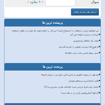
سوال:
= ۹ بعلاوه ۱
پربیننده ترین ها
می خواهید وزیر ارتباطات را استیضاح کنید؟ این کار را انجام دهید اما دولت در مقابل استفاده
مردم از اینترنت کوتاه نمی آید
تولد یک شاهکار مینیاتوری
ما هیچ گاه اینترنت حقیقی را تجربه نکردیم
نسل سوم شاسی بلند ارباب حلقه ها
پربحث ترین ها
چه طور با ریموت خاموش و باتری خالی، خودرو را روشن کنیم؟
قابل اعتمادترین برندهای موبایل
ساخت پلت فرم ایرانی تست اقدامات مخرب سایبری به AI
آیا کولا آشکروفتین گران تر از طلا است؟