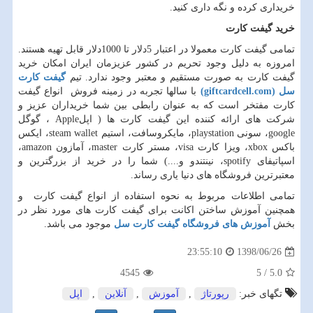
خریداری کرده و نگه داری کنید.
خرید گیفت کارت
تمامی گیفت کارت معمولا در اعتبار 5دلار تا 1000دلار قابل تهیه هستند.
امروزه به دلیل وجود تحریم در کشور عزیزمان ایران امکان خرید
گیفت کارت به صورت مستقیم و معتبر وجود ندارد. تیم
گیفت کارت
سل (
(giftcardcell.com
با سالها تجربه در زمینه فروش انواع گیفت
کارت مفتخر است که به عنوان رابطی بین شما خریداران عزیز و
شرکت های ارائه کننده این گیفت کارت ها ( اپل
Apple
، گوگل
google
، سونی
playstation
، مایکروسافت، استیم
steam wallet
، ایکس
باکس
xbox
، ویزا کارت
visa
، مستر کارت
master
، آمازون
amazon
،
اسپاتیفای
spotify
، نینتندو و....) شما را در خرید از بزرگترین و
معتبرترین فروشگاه های دنیا یاری رساند.
تمامی اطلاعات مربوط به نحوه استفاده از انواع گیفت کارت و
همچنین آموزش ساختن اکانت برای گیفت کارت های مورد نظر در
بخش
آموزش های فروشگاه گیفت کارت سل
موجود می باشد.
1398/06/26
23:55:10
4545
5
/
5.0
تگهای خبر:
رپورتاژ
,
آموزش
,
آنلاین
,
اپل