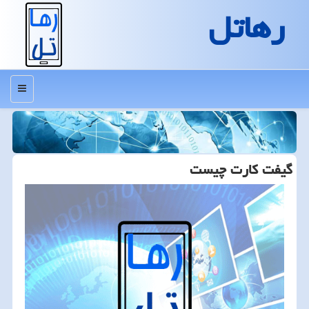
رهاتل
منو
گیفت كارت چیست