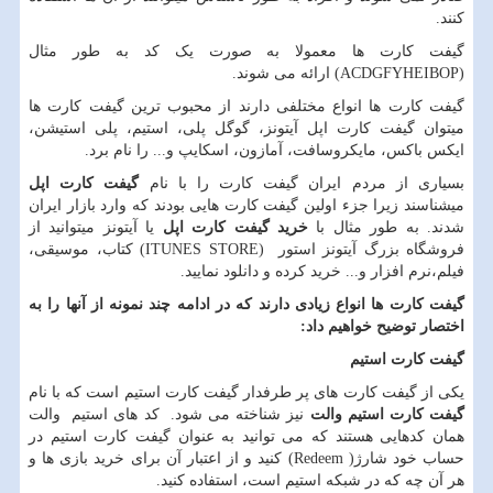
کنند.
گیفت کارت ها معمولا به صورت یک کد به طور مثال
ACDGFYHEIBOP)
) ارائه می شوند.
گیفت کارت ها انواع مختلفی دارند از محبوب ترین گیفت کارت ها
میتوان گیفت کارت اپل آیتونز، گوگل پلی، استیم، پلی استیشن،
ایکس باکس، مایکروسافت، آمازون، اسکایپ و... را نام برد.
بسیاری از مردم ایران گیفت کارت را با نام
گیفت کارت اپل
میشناسند زیرا جزء اولین گیفت کارت هایی بودند که وارد بازار ایران
شدند. به طور مثال با
خرید گیفت کارت اپل
یا آیتونز میتوانید از
فروشگاه بزرگ آیتونز استور (
ITUNES STORE
) کتاب، موسیقی،
فیلم،نرم افزار و... خرید کرده و دانلود نمایید.
گیفت کارت ها انواع زیادی دارند که در ادامه چند نمونه از آنها را به
اختصار توضیح خواهیم داد:
گیفت کارت استیم
یکی از گیفت کارت های پر طرفدار گیفت کارت استیم است که با نام
گیفت کارت استیم والت
نیز شناخته می شود. کد های استیم والت
همان کدهایی هستند که می توانید به عنوان گیفت کارت استیم در
حساب خود شارژ(
Redeem
) کنید و از اعتبار آن برای خرید بازی ها و
هر آن چه که در شبکه استیم است، استفاده کنید.