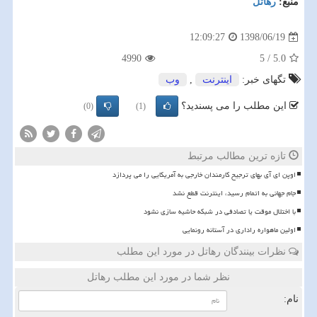
منبع:
رهاتل
1398/06/19
12:09:27
4990
5
/
5.0
تگهای خبر:
اینترنت
,
وب
این مطلب را می پسندید؟
(0)
(1)
تازه ترین مطالب مرتبط
اوپن ای آی بهای ترجیح کارمندان خارجی به آمریکایی را می پردازد
️جام جهانی به اتمام رسید، اینترنت قطع نشد
با اختلال موقت یا تصادفی در شبکه حاشیه سازی نشود
اولین ماهواره راداری در آستانه رونمایی
نظرات بینندگان رهاتل در مورد این مطلب
نظر شما در مورد این مطلب رهاتل
نام: