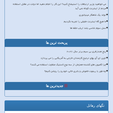
می خواهید وزیر ارتباطات را استیضاح کنید؟ این کار را انجام دهید اما دولت در مقابل استفاده
مردم از اینترنت کوتاه نمی آید
تولد یک شاهکار مینیاتوری
ما هیچ گاه اینترنت حقیقی را تجربه نکردیم
نسل سوم شاسی بلند ارباب حلقه ها
پربحث ترین ها
پنج هندزفری بی سیم برتر سال ۲۰۲۶
اوپن ای آی بهای ترجیح کارمندان خارجی به آمریکایی را می پردازد
چرا کامیون های کشنده همزمان از سه نوع لاستیک متفاوت استفاده می کنند؟
چه طور با ریموت خاموش و باتری خالی، خودرو را روشن کنیم؟
جدیدترین ها
تگهای رهاتل