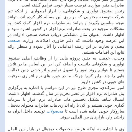
صادرات چنین مواردی فرصت بسیار خوبی فراهم گشته است.
رئیس صندوق نوآوری و شكوفایی، با ابراز امیدواری از اینكه تیم
شركت توسعه محتوایی كه بر روی این مساله كار كرده اند، بتوانند
نتیجه مناسبی بگیرند و بتوانند به صادرات نرم افزار كمك كنند، به
مشكلات موجود در بحث صادرات نرم افزار در كشور اشاره نمود و
اظهار داشت: بعنوان مثال مشكلاتی درباب صحت سنجی ادارات در
این عرصه وجود داشت كه دفتر فناوری اطلاعات وزارت
صنعت
،
معدن و تجارت در این زمینه اقداماتی را آغاز نموده و منتظر ارائه
نتایج این اقدامات هستیم.
وحدت، خدمت به چنین پروژه هایی را از وظایف اصلی صندوق
نوآوری و شكوفایی دانست و اضافه كرد: بر این اساس ما در تلاش
هستیم تا بتوانیم روند امور را تسهیل نماییم و اثربخشی چنین فعالیت
هایی را چند برابر كنیم؛ چونكه ما در حوزه های نرم افزاری ظرفیت
های خوبی در كشور داریم.
امیر سركندی، مجری طرح نیر در این مراسم با اشاره به برگزاری
پنل صادرات نرم افزار در عصر تحریم در سال گذشته، اظهار داشت:
امسال شاهد تشكیل نخستین هاب صادرات نرم افزار با سرمایه
گذاری خوبی هستیم و الان با راه اندازی هاب صادرات محتوای دیجیتال
سازوكار خوبی آماده شده است تا
محصولات
تولیدی داخل ایران به
راحتی وارد بازارهای بین المللی شوند.
وی با اشاره به اینكه عرضه محصولات دیجیتال در بازار بین الملل