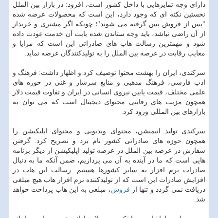
دارای وجه تمایزهایی با داخل كشور است، افزود: در بازار بین الملل
نخستین نكته ای كه وجود دارد، این است كه محصولات عرضه شده
"پس از فروش پس گرفته می شوند"؛ چونكه اگر مشتری و خریدار
از آن راضی نباشد، باید وجه ستاندن شده بابت آن خدمت عودت داده
شود و مهمترین رسالت هاب های صادراتی این است كه مزایا و
معایب رقابت در عرصه بین الملل را به تولیدكنندگان عرضه نماید.
سركندی، ایران را بهشت محتوا توصیف كرد و اظهار داشت: فرهنگ و
ادب فارسی، فرهنگ مذهبی و منابع سرشار و غنی در حوزه های
علمی مختلف، قیمت پایین نیروی انسانی در ایران و تفاوت قیمت دلار
همچون مزیت های رقابتی محتوای دیجیتال است كه می توان به
بازارهای بین المللی ورود كرد.
سركندی تولید انیمیشن، محتوای ویدیویی و محتوای اپلیكیشن را
همچون حوزه های صادراتی كشور نام برد و تصریح كرد: گرفتن
سفارش در عرصه بین الملل در عرصه تولید اپلیكیشن از دیگر برنامه
هایی است كه ما در آینده به آن می پردازیم، ضمن آنكه ما به دنبال
صادرات نرم افزار به سایر كشورها هستیم. رسالت این هاب در
افزایش صادرات این است كه از تولیدكننده نرم افزار هاب هیچ مبلغی
دریافت نمی گردد و تنها از
فروش
، مبلغی به این هاب پرداخت خواهد
شد.