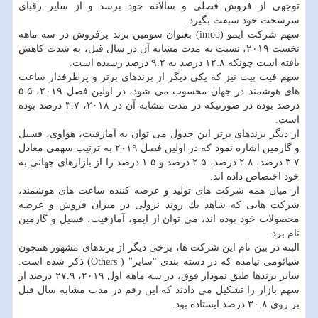
توجهی از فروش فصلی و سالانه خود برسد و از سایر رقبای
سرسخت خود سبقت بگیرد.
سهم شركت ایمو (imoo) بعنوان سومین برند پرفروش در سه ماهه
نخست ۲۰۱۹، نسبت به مدت مشابه آن در سال قبل، به شدت كاهش
یافته است چونكه ۱۲.۸ درصد به ۹.۲ درصد رسیده است.
سهم فیت بیت نیز كه یكی دیگر از برندهای برتر و پرطرفدار ساعت
های هوشمند در جهان محسوب می شود، در اولین فصل ۲۰۱۹، ۵.۵
درصد بوده در صورتیكه در مدت مشابه آن در ۲۰۱۸، ۳.۷ درصد بوده
است.
از دیگر برندهای برتر این جدول می توان به آمازفیت، هواوی، فسیل
و گارمین اشاره نمود كه در اولین فصل ۲۰۱۹ به ترتیب سهمی معادل
۳.۷ درصد، ۲.۸ درصد، ۲.۵ درصد و ۱.۵ درصد را از بازارهای جهانی به
خود اختصاص داده اند.
از میان همه شركت های تولید و عرضه كننده ساعت های هوشمند،
شركت هایی كه شاهد یك روند نزولی در میزان فروش و عرضه
محصولات خود بوده اند، می توان از ایمو، آمازفیت، فسیل و گارمین
نام برد.
البته در بین نام این شركت ها، برخی دیگر از برندهای مشهور همچون
شیائومی نیامده كه در دسته بندی "سایر" ( Others) ذكر شده است.
سایر برندها طبق نمودار فوق، در سه ماهه اول ۲۰۱۹، ۲۷.۹ درصد از
سهم بازار را تشكیل می دادند كه این رقم در مدت مشابه سال قبل
بر روی ۳۰.۸ درصد ایستاده بود.