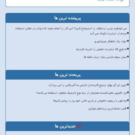
پربیننده ترین ها
می خواهید وزیر ارتباطات را استیضاح کنید؟ این کار را انجام دهید اما دولت در مقابل استفاده
مردم از اینترنت کوتاه نمی آید
تولد یک شاهکار مینیاتوری
ما هیچ گاه اینترنت حقیقی را تجربه نکردیم
نسل سوم شاسی بلند ارباب حلقه ها
پربحث ترین ها
اوپن ای آی بهای ترجیح کارمندان خارجی به آمریکایی را می پردازد
چرا کامیون های کشنده همزمان از سه نوع لاستیک متفاوت استفاده می کنند؟
چه طور با ریموت خاموش و باتری خالی، خودرو را روشن کنیم؟
قابل اعتمادترین برندهای موبایل
جدیدترین ها