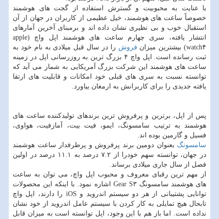
با عنایت به محبوبیت و گسترش استفاده از گجت های هوشمند
خصوصاً ساعت های هوشمند، خیل عظیمی از كاربران در جهان از آن
استقبال خوب و بی نظیری نشان داده اند و برمبنای آخرین آمارهای
انتشار یافته، سری چهارم ساعت های هوشمند اپل واچ (apple
watch۴) بیشترین میزان
فروش
را در سال قبل میلادی به نام خود به
ثبت رسانده است. اپل واچ ۴ بزرگ ترین به روزرسانی اپل در زمینه
ساعت های هوشمند این شركت بزرگ آمریكایی به شمار می آید كه
توانسته نسبت به سری های قبلی خود امكانات و قابلیت های ارتقا
یافته جدیدی را برای كاربرانش به ارمغان بیاورد.
پس از اپل، برترین و پرفروش ترین برندهای تولیدكننده ساعت های
هوشمند به ترتیب سامسونگ، ایمو، فیت بیت، آمازفیت، هواوی،
فسیل و گارمین بوده اند.
سامسونگ
بعنوان دومین برند پرفروش و پرطرفدار ساعت هوشمند
در جهان، توانسته سهم خودرا از ۷.۲ درصد به ۱۱.۱ درصد در اولین
فصل از سال جاری میلادی برساند.
از مهم ترین رقبای معروف و محبوب اپل واچ، می توان به ساعت
های هوشمند سامسونگ Gear S۳ اشاره نمود. با اینكه این محصولات
توانایی پشتیبانی از هر دو سیستم اندروید و iOS را دارند، اپل واچ
تابحال هیچ تمایلی به كار كردن با سیستم عامل اندروید از خود نشان
نداده است. اما باز هم با این وجود، اپل توانسته است به میزان قابل