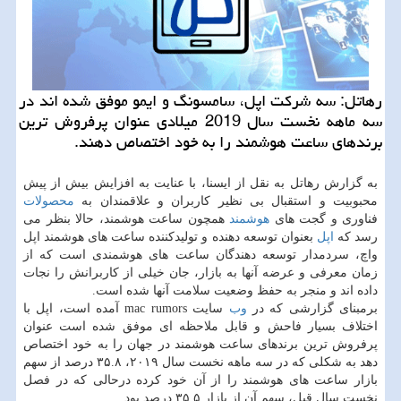
رهاتل: سه شركت اپل، سامسونگ و ایمو موفق شده اند در
سه ماهه نخست سال 2019 میلادی عنوان پرفروش ترین
برندهای ساعت هوشمند را به خود اختصاص دهند.
به گزارش رهاتل به نقل از ایسنا، با عنایت به افزایش بیش از پیش
محبوبیت و استقبال بی نظیر كاربران و علاقمندان به
محصولات
فناوری و گجت های
هوشمند
همچون ساعت هوشمند، حالا بنظر می
رسد كه
اپل
بعنوان توسعه دهنده و تولیدكننده ساعت های هوشمند اپل
واچ، سردمدار توسعه دهندگان ساعت های هوشمندی است كه از
زمان معرفی و عرضه آنها به بازار، جان خیلی از كاربرانش را نجات
داده اند و منجر به حفظ وضعیت سلامت آنها شده است.
برمبنای گزارشی كه در
وب
سایت mac rumors آمده است، اپل با
اختلاف بسیار فاحش و قابل ملاحظه ای موفق شده است عنوان
پرفروش ترین برندهای ساعت هوشمند در جهان را به خود اختصاص
دهد به شكلی كه در سه ماهه نخست سال ۲۰۱۹، ۳۵.۸ درصد از سهم
بازار ساعت های هوشمند را از آن خود كرده درحالی كه در فصل
نخست سال قبل، سهم آن از بازار ۳۵.۵ درصد بود.