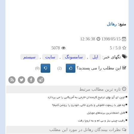
منبع:
رهاتل
1398/05/15
12:36:38
5078
5
/
5.0
تگهای خبر:
اپل
,
سامسونگ
,
سایت
,
سیستم
این مطلب را می پسندید؟
(0)
(2)
تازه ترین مطالب مرتبط
اوپن ای آی بهای ترجیح کارمندان خارجی به آمریکایی را می پردازد
چه طور با ریموت خاموش و باتری خالی، خودرو را روشن کنیم؟
قابل اعتمادترین برندهای موبایل
رقیب چینی بنز و بی ام و به اروپا رفت
نظرات بینندگان رهاتل در مورد این مطلب