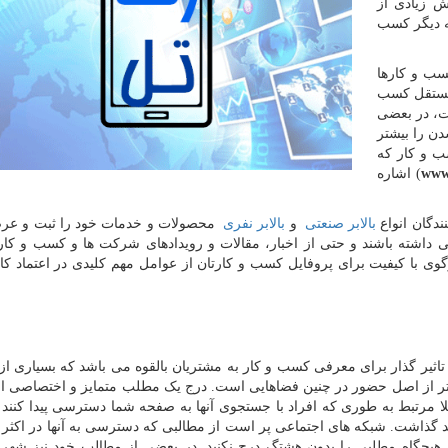
 زیادی از
که دیگر کسب
سب و کارها
 مستقل کسب
ست، در بعضی
ن را بیشتر
ب و کار که
www.
) اشاره
نندگان انواع
بالابر صنعتی
و
بالابر نفری
محصولات و خدمات خود را ثبت و عرض
رسی داشته باشند و حتی از اخبار، مقالات و رویدادهای شرکت ها و کسب و کار
وی با کیفیت برای پروفایل کسب و کارتان از عوامل مهم کلیدی در اعتماد کار
اثیر گذار برای معرفی کسب و کار به مشتریان بالقوه می باشد که بسیاری ا
 تر از اصل حضور در چنین فضاهایی است. درج یک مطلب متمایز و اختصاصی از
لا مرتبط به طوری که افراد با جستجوی آنها به صفحه شما دسترسی پیدا کنند ا
 گذاشت. شبکه های اجتماعی پر است از مطالبی که دسترسی به آنها در اکثر م
چگاه مطلبی را بدون هشتگ درج نکنید. در بعضی از مطالب خود نیز شهر 