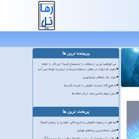
پربیننده ترین ها
می خواهید وزیر ارتباطات را استیضاح کنید؟ این کار را انجام
دهید اما دولت در مقابل استفاده مردم از اینترنت کوتاه نمی آید
تولد یک شاهکار مینیاتوری
ما هیچ گاه اینترنت حقیقی را تجربه نکردیم
نسل سوم شاسی بلند ارباب حلقه ها
پربحث ترین ها
چه طور با ریموت خاموش و باتری خالی، خودرو را روشن کنیم؟
قابل اعتمادترین برندهای موبایل
ساخت پلت فرم ایرانی تست اقدامات مخرب سایبری به AI