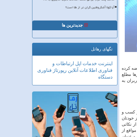
آیا کولا آشکروفتین گران تر از طلا است؟
جدیدترین ها
تگهای رهاتل
اینترنت
خدمات
اپل
ارتباطات و
ه کرده
فناوری اطلاعات
آنلاین
رپورتاژ
فناوری
ها مطلع
دستگاه
بران به
ز کسب و
 خودتان
ز نکاتی
واقع از
و عنوان