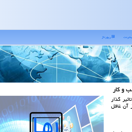
نترنت
رپورتاژ
ب و كار
اثیر گذار
 آن غافل