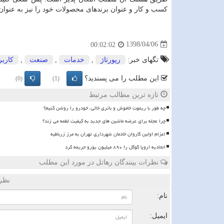
کسب و کار و عنوان برندهای محصولات خود را نیز به عنوان
1398/04/06
00:02:02
تگهای خبر:
رپورتاژ
,
خدمات
,
صنعت
,
كاربر
این مطلب را می پسندید؟
(0)
(1)
تازه ترین مطالب مرتبط
چه طور با ریموت خاموش و باتری خالی، خودرو را روشن کنیم؟
چرا عجله برای عرضه ماشین های جدید به کیفیت لطمه می زند؟
اعزام اولین کاروان خادمان شهرداری تهران به مرز زرباطیه
اتحادیه اروپا گوگل را ۸۹۰ میلیون یورو جریمه کرد
نظرات بینندگان رهاتل در مورد این مطلب
نظر
نام:
ایمیل: