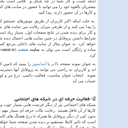
اینکه کسب و کار شما در چه شکل و قالبی است بخش
مشتریان بالقوه خود را می توانید با حضور در سایت های 
و کارها در آن حضور دارند، پیدا کنید.
به علت اینکه اکثر کاربران از طریق موتورهای جستجو ک
را پیدا می کنند و از طرفی میزان رقابت بین سایت های
و کار برای دیده شدن در نتایج صفحات اول، بسیار زیاد ا
شرایط داشتن پروفایل در چنین سایت هایی احتمال دیده شد
خواهد کرد. به عنوان مثال از سایت های داخلی مرجع کس
ساده و رایگان است می توان به
سایت
صنعت
(
sanat.ir
کرد.
به عنوان نمونه صفحه
بالابر
یا
آسانسور
را ببینید که تامین ک
اند و کاربران به راحتی می توانند به پروفایل آنها دست
شوند. انتخاب عنوان مناسب، فعالیت دائمی، درج بنر و لوگ
حساب می آید.
2- فعالیت حرفه ای در شبکه های اجتماعی
شبکه های اجتماعی نیز از دیگر فرصت هایی بسیار خوب و ت
کارها از آن غافل هستند. رعایت نکات حرفه ای بسیار مهم
بدون کپی از دیگر پروفایل ها همراه با درج هشتگ های کام
است که تاثیر کاملا مستقیم بر دیده شدن صفحه شما خواهد
طریق هشتگ آن مطلب امکان پذیر است. پس سعی کنید هی