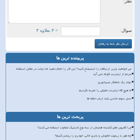
نظر:
سوال:
= ۳ بعلاوه ۳
پربیننده ترین ها
می خواهید وزیر ارتباطات را استیضاح کنید؟ این کار را انجام دهید اما دولت در مقابل استفاده
مردم از اینترنت کوتاه نمی آید
تولد یک شاهکار مینیاتوری
ما هیچ گاه اینترنت حقیقی را تجربه نکردیم
نسل سوم شاسی بلند ارباب حلقه ها
پربحث ترین ها
چرا کامیون های کشنده همزمان از سه نوع لاستیک متفاوت استفاده می کنند؟
چه طور با ریموت خاموش و باتری خالی، خودرو را روشن کنیم؟