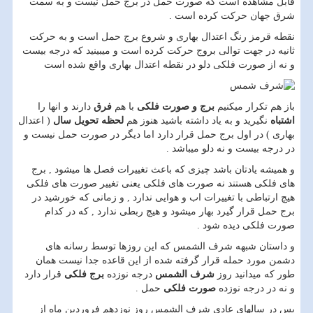
قابل مشاهده است که صورت حمل در برج حمل نیست و به سمت
شرق جهان حرکت کرده است .
نقطه قرمز رنگ اعتدال بهاری و شروع برج حمل است و به حرکت
ثانیه در جهت توالی بروج حرکت کرده است و میبینید که درجه بیست
و نه از صورت فلکی دلو در نقطه اعتدال بهاری واقع شده است
باز هم تکرار میکنیم
برج و صورت فلکی
با هم
فرق
دارند و انها را
اشتباه
نگیرید و به یاد داشته باشید هنوز هم
لحظه تحویل سال
( اعتدال
بهاری ) در اول برج حمل قرار دارد اما دیگر در صورت حمل نیست و
در درجه بیست و نه دلو میباشد .
و همیشه یادتان باشد چیزی که باعث تغییرات فصل ها میشود , برج
های فلکی هستند نه صورت های فلکی یعنی تغییر صورت های فلکی
هیچ ارتباطی با تغییرات اب و هوایی ندارد , و زمانی که خورشید در
برج حمل قرار گیرد بهار میشود و هیچ ربطی ندارد , که در کدام
صورت فلکی دیده شود .
و داستان شبهه شرف الشمس که این روزها توسط رسانه های
دشمن مورد حمله قرار گرفته شده از این قاعده جدا نیست همان
طور که میدانید روز
شرف الشمس
درجه نوزده
برج فلکی
قرار دارد
و نه در درجه نوزده
صورت فلکی
حمل .
پس در سالهای عادی شرف الشمس روز نوزدهم فروردین ماه از