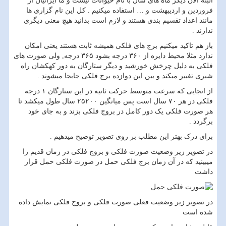
البته الان دیگر ماه های سال با نام حیوانات نیست و ما ایرانیان از
فروردین و اردیبهشت و … استفاده میکنیم . کل این نام گزاری ها
مانند اعداد تقسیم بندی هستند و لازم است بدانید هیچ معنی دیگری
ندارند .
باز هم تاکید میکنیم برج های فلکی همیشه ثابت هستند یعنی امکان
ندارد مثلا محیط دایره از ۳۶۰ درجه بشود ۳۶۵ درجه, ولی صورت های
فلکی به دلیل چرخش خورشید و دیگر ستارگان به دور کهکشان راه
شیری تغییر میکند و بین این دوازده برج فلکی جابجا میشوند .
از انجایی که سرعت متوسط حرکت ثانیه در این ستارگان ۱ درجه
فلکی در هر ۷۰ سال است پس میانگین ۲۵۲۰۰ سال طول میکشد تا
هر صورت فلکی یک دور کامل در بروج فلکی بزند و به جای خود
برگردد .
برای درک بهتر این مطلب بر روی تصویر توضیح میدهیم .
در تصویر زیر وضعیت صورت فلکی و بروج فلکی در زمان قدیم را
میبینید که در آن زمان برج فلکی حمل در صورت فلکی حمل قرار
داشت
در تصویر زیر وضعیت فعلی صورت فلکی و بروج فلکی نمایش داده
شده است