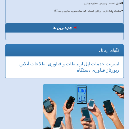
قابل اعتمادترین برندهای موبایل
ساخت پلت فرم ایرانی تست اقدامات مخرب سایبری به AI
جدیدترین ها
تگهای رهاتل
اینترنت
خدمات
اپل
ارتباطات و فناوری اطلاعات
آنلاین
رپورتاژ
فناوری
دستگاه