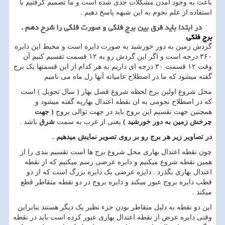
باعث به وجود آمدن مشکلات جدی شده است و ما تصمیم گرفتیم با
استفاده از علم نجوم به این شبهه پاسخ دهیم .
در ابتدا باید فرق بین برج فلکی و صورت فلکی را شرح دهم .
برج فلکی
گردش زمین به دور خورشید به صورت دایره است و محیط این دایره
۳۶۰ درجه است و اگر این گردش رو به ۱۲ قسمت تقسیم کنیم آن
وقت ۱۲ قسمت ۳۰ درجه ای داریم به هر کدام از این قسمتها یک برج
گفته میشود که ما در اصطلاح عامیانه آنها رل ماه می نامیم
محل شروع اولین برج لحظه شروع فصل بهار ( سال تحویل ) است
که در اصطلاح نجومی به ان نقطه اعتدال بهاریه گفته میشود و
همچنین جهت تقسیم این بروج باید در جهت توالی بروج
( جهت
چرخش زمین به دور خورشید )
یعنی از غرب به سمت
شرق
باشد .
در تصاویر زیر هر برج رو بر روی تصویر نمایش میدهیم .
چون نقطه اعتدال بهاری محل شروع برج ها است تقسیم بندی را از
همین نقطه شروع میکنیم و دایره عرضی رسم میکنیم که از نقطه
اعتدال بهاری بگذرد . دایره عرضی یک دایره بزرگ است که از دو
قطب دایره بروج عبور میکند و دایره بروج در دو نقطه متقاطر قطع
میکند .
این دو نقطه به دلیل متقاطر بودن جزء نظیر یک دیگر هستند بنابراین
وقتی دایره عرض از نقطه اعتدال بهاری عبور کرده است باید در نقطه