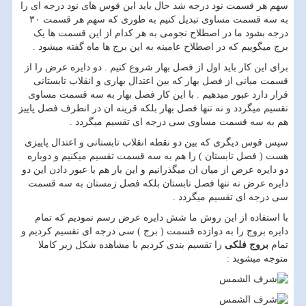
سهم هر قسمت نود درجه شد حال باید این قوس های نود درجه ای را
به سه قسمت مساوی تبدیل کنیم به طوری که سهم هر قسمت ۳۰
درجه بشود ما در اصطلاح نجومی به هر کدام از این قسمت ها یک
برج میگوییم که در اصطلاح عامینه به این برج ها ماه گفته میشود .
برای این کار باید اول از فصل بهار شروع کنیم . دو دایره عرض را از
قسمت میانی از فصل بهار که بین اعتدال بهاری و انقلاب تابستانی
قرار دارد عبور میدهیم . با این کار فصل بهار به سه قسمت مساوی
تقسیم میگردد و نه تنها فصل بهار بلکه قرینه ان در انطرف فصل پاییز
هم به سه قسمت مساوی سی درجه ای تقسیم میگردد .
سپس قوس دیگری که بین دو نقطه انقلاب تابستانی و اعتدال پاییزی
هست ( فصل تابستان ) را هم به سه قسمت تقسیم میکنیم و دوباره
دو دایره عرض از میان ان میگذرانیم و این بار هم با عبور دادن این دو
دایره عرض نه تنها فصل تابستان بلکه فصل زمستان به سه قسمت
سی درجه ای تقسیم میگردد .
با استفاده از این روش ما شش دایره عرض رسم نمودیم که تمام
دایره بروج را به دوازده قسمت ( برج ) سی درجه ای تقسیم کردیم و
تمام
بروج فلکی
را تقسیم بندی کردیم با مشاهده شکل زیر کاملا
متوجه میشوید :