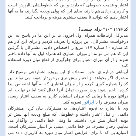
اعتبار و قدمت خطوطی كه دارند و این كه خطوطشان باارزش است
و كاربری زیادی هم دارند، بجای این كه پولی ودیعه بگذارند، ما به آنها
اعتبار دهیم كه بتوانند تا سقف بیشتری هزینه و پرداخت كنند.
كد #۱۱۷ *۱۰* برای چیست؟
مدیركل ارتباطات همراه اول افزود: بنا بر این ما در پاسخ به این
درخواست مشتركان، این پروژه را تعریف كردیم و برای این كار هم
كد ستاره ۱۰ ستاره ۱۱۷ مربع را اختصاص دادیم. مشتركان با گرفتن
این كد هم می توانند از میزان اعتباری كه همراه اول به آنها داده باخبر
شوند و از آن میزان اعتبار برای جلوگیری از قطع میان دوره استفاده
كنند.
آرپناهی درباره ی نحوه استفاده از این پروژه اعتباردهی توضیح داد:
مشترك اگر بخواهد از اعتبار بیش تری برخوردار شود، می تواند این
كد را شماره گیری كرده و از میزان اعتباری كه به آنها اختصاص پیدا
كرده، باخبر شوند و در صورت تمایل آنرا فعال كنند؛ اما در نهایت باید
درانتها دوره یا زمانی كه میزان استفاده كاربر به سقف اعتبار رسید،
میزان مصرف را با
اپراتور
تسویه كند.
وی با اشاره به نحوه اعتباردهی به مشتركان بیان كرد: مشتركان
دائمی از قبل اعتبار داشته و خطوطی كه مبلغ ودیعه آنها بیش تر
بوده، اعتبار بیش تری داشتند. ما وقتی خط دائمی را واگذار می
نماییم، رفتار مصرف در خط دائمی مبتنی بر اعتبار مشتركان است.
اعتبارهایی كه با برای افزایش اعتبار میان دوره به كاربران داده می