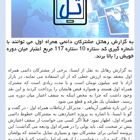
به گزارش رهاتل مشتركان دائمی همراه اول می توانند با
شماره گیری كد ستاره 10 ستاره 117 مربع اعتبار میان دوره
خویش را بالا برند.
به گزارش رهاتل به نقل از ایسنا، برخی از مشتركان دائمی همراه
اول معتقد بودند ارزش خطی كه از آن استفاده می نمایند، در بازار
آزاد تا چند میلیون تومان است و یا مدت زیادی است كه مشترك
همراه اول هستند و همواره قبض هایشان را پرداخت كردند و این نقد
وجود داشت كه چرا به محض اینكه به سقف اعتبار میان دوره می
رسند، خطشان یك طرفه و قطع می شود.
در این باره شاهین آرپناهی - مدیركل ارتباطات همراه اول - در گفت و
گو با ایسنا، با اشاره به پروژه اعتباردهی به مشتركان خطوط دائمی
همراه اول، اظهار نمود: قبلاً اگر كسی می خواست از سقف اعتبارش
بیش تر صحبت كند، باید پولی را در همراه اول ودیعه می گذاشت؛ این
پروسه آسانی برای مشتركان نبود و بسیاری تمایل نداشتند كه پولشان
را بلاك كنند و این درخواست را از همراه اول داشتند كه با عنایت به