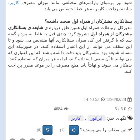
شود نیز برمبنای پارامترهای مختلفی مانند میزان مصرف
كاربر
،
سابقه پرداخت كاربر به هر خط اختصاص می یابد.
بستانكاری مشتركان از همراه اول صحت داشت؟
مدیركل ارتباطات همراه اول همین طور درباره ی
شایعه ی بستانكاری
مشتركان
از همراه اول
تشریح كرد: چندی قبل به غلط به مردم گفته
شد كه با گرفتن این كد، میزان بستانكاری آنها مشخص می شود و تا
این سقف می توانند از این اعتبار استفاده كنند، در صورتیكه این
مساله شایعه بود. مشتركان باید دقت داشته باشند كه این اعتباری كه
می توانند تا آن سقف استفاده كنند، اما به هر میزان كه استفاده كنند،
بدهكار می شوند و نهایتاً باید مبلغ مصرف را در موعد مقرر پرداخت
كنند.
1398/02/28
14:40:53
4684
5
/
5.0
تگهای خبر:
اپراتور
,
كاربر
این مطلب را می پسندید؟
(0)
(1)