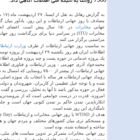
7500 روستا به شبكه ملی اطلاعات آگاهی داد.
به گزار
مصادف با روز جهانی ارتباطات و این روز، یادآور بنیان گذ
جهانی
مخابرات
در ۱۵۰ سال پیش است. اعضای اتح
مخابرات (ITU) در سراسر دنیا برای بزرگداشت روز جه
مراسمی برگزار می كنند.
به مناسبت روز جهانی ارتباطات از طرف
وزارت ارتباطا
اطلاعات ایران هم روز یكشنبه ۲۹ اردیبهشت از 
یك پروژه خدماتی در حوزه پست و چند پروژه فناوری اطلاع
محمدجواد آذری جهرمی - وزیر ارتباطات و فناوری اطلاع
جهانی ارتباطات، از بیشتر از ۷۵۰۰ روستایی كه امسال به شبكه ملی اطلاعات متصل شدند، بیش تر خواهم گفت.
رویداد جهانی ارتباطات هر ساله با انتخاب یك سوژه اصلی
شده و یا توجه خیل عظیمی از كاربران، شهروندان و دول
فعال در حوزه مذكور باشد تا آنها به تحلیل، بررسی و گفت و
امروزه، قدرت در درست جوامعی است كه از نیرومندترین ش
انكارناپذیر، تمدن حاكم بر تمدن كنونی جهان است و جل
نامگذاری این روز شده است.
و مستحكم تری میان كشورهای مختلف و مردم جهان و هم
ساخته و استفاده شده، بوده است.
روز جهانی مخابرات متمركز بر تدوین سیاست های ملی، پر
سیستم ها و محدود كردن فاصله های فیزیكی در سطح جهان