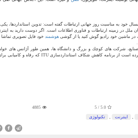
 امسال خود به مناسبت روز جهانی ارتباطات گفته است: تدوین استانداردها، یكی 
نس تخصصی سازمان ملل در زمینه ارتباطات و فناوری اطلاعات است. اگر دوست دارید به ای
، در ماشین خود رادیو گوش كنید یا از گوشی
هوشمند
خود فایل تصویری تماشا كن
این پیام، از كشورهای عضو ITU، صاحبان صنایع، شركت های كوچك و بزرگ و دانشگاه ها، همین طور آژانس های 
سازمان ملل، شركای خود و همه سهامداران درخواست كرده است از برنامه كاهش شكاف استانداردسازی 
4885
5
/
5.0
,
اینترنت
,
تكنولوژی