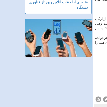
فناوری اطلاعات
آنلاین
رپورتاژ
فناوری
دستگاه
از اركان
نترنت وصل
ید، این
خواهرخوانده
ITU كه رفاه و كامیابی برای همه را