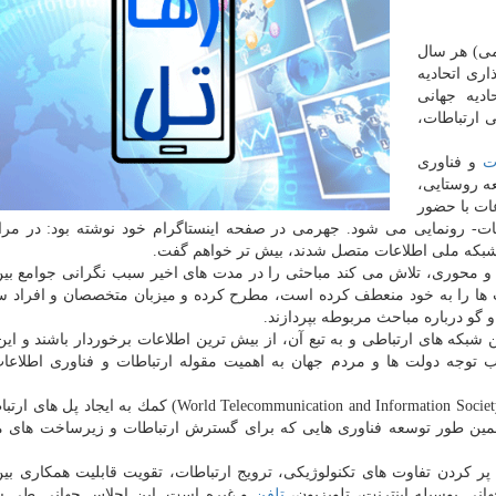
ش رهاتل به نقل از ایسنا، ۲۷ اردیبهشت ماه (۱۷ می) هر سال
اری اتحادیه
ادیه جهانی
انی ارتباطات،
ت
و فناوری
پروژه توسعه روستایی،
ات با حضور
ات- رونمایی می شود. جهرمی در صفحه اینستاگرام خود نوشته بود: در مر
 و محوری، تلاش می كند مباحثی را در مدت های اخیر سبب نگرانی جوامع بین
ت ها را به خود منعطف كرده است، مطرح كرده و میزبان متخصصان و افراد
 گو درباره مباحث مربوطه بپردازند.
بكه های ارتباطی و به تبع آن، از بیش ترین اطلاعات برخوردار باشند و ای
ب توجه دولت ها و مردم جهان به اهمیت مقوله ارتباطات و ‏فناوری اطلاع
هدف از WTISD یا روز جهانی مخابرات و ارتباطات (World Telecommunication and Information Society Day) ك
ین طور توسعه فناوری هایی كه برای گسترش ارتباطات و زیرساخت های م
 كردن تفاوت های تكنولوژیكی، ترویج ارتباطات، تقویت قابلیت همكاری بین
ی بوسیله اینترنت، تلویزیون،
تلفن
و غیره است. این اجلاس جهانی طی س