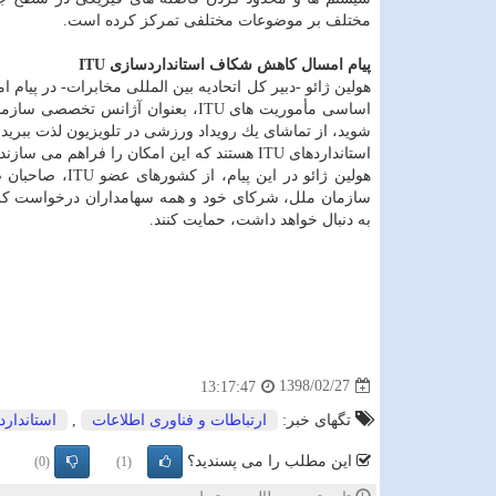
مختلف بر موضوعات مختلفی تمركز كرده است.
پیام امسال كاهش شكاف استانداردسازی ITU
هولین ژائو -دبیر كل اتحادیه بین المللی مخابرات- در پیام
اساسی مأموریت های ITU، بعنوان آژا
شوید، از تماشای یك رویداد ورزشی در تلویزیون لذت ببرید
استانداردهای ITU هستند كه این امكان را فراهم می سازند.
هولین ژائو در 
به دنبال خواهد داشت، حمایت كنند.
1398/02/27
13:17:47
تگهای خبر:
ارتباطات و فناوری اطلاعات
,
استاندارد
این مطلب را می پسندید؟
(0)
(1)