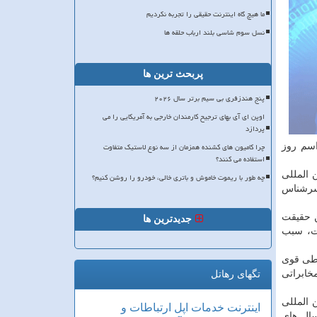
ما هیچ گاه اینترنت حقیقی را تجربه نکردیم
نسل سوم شاسی بلند ارباب حلقه ها
پربحث ترین ها
پنج هندزفری بی سیم برتر سال ۲۰۲۶
اوپن ای آی بهای ترجیح کارمندان خارجی به آمریکایی را می
پردازد
چرا کامیون های کشنده همزمان از سه نوع لاستیک متفاوت
اسم روز
استفاده می کنند؟
 المللی
چه طور با ریموت خاموش و باتری خالی، خودرو را روشن کنیم؟
 سرشناس
ن حقیقت
جدیدترین ها
ات، سبب
مك به ایجاد پل های ارتباطی قوی
خابراتی
تگهای رهاتل
 المللی
اینترنت
خدمات
اپل
ارتباطات و
ال های