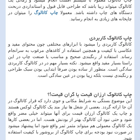
چاپ کاتالوگ معمولا با سیستم افست انجام میشود و زمانی یک
کاتالوگ میتواند زیبا باشد که طراحی قابل قبول و استانداردی دربحث
دستگاه های چاپ داشته باشد. معمولا
چاپ کاتالوگ
را میتوان در
چاپخانه های زیادی به انجام رسانید.
چاپ کاتالوگ کاربردی
کاتالوگ کاربردی را میشود با ابزارهای مختلفی چون محتوای مفید و
عکاسی با کیفیت و همچنین استفاده از کاغذهای مرغوب به سرانجام
رساند. استفاده از رنگبندی صحیح و مناسب یا صنعت چاپ در این
راستا بسیار مفید واقع میشود. نکته بسیار مهم در در کاتالوگ کاربردی
سادگی است. منظور از ساده بودن صرفاً ابتدایی بودن سبک طراحی
و رنگبندی نیست بلکه زیبا بودن در عین سادگی است.
چاپ کاتالوگ ارزان قیمت یا گران قیمت!؟
این موضوع بستگی به شرایط مکانی و جوی دارد که قرار کاتالوگ در
آن جا ارائه گردد. بعضی از شغل ها نیاز مند یک کاتالوگ لوکس هستند
و چاپ یک کاتالوگ ارزان قیمت برای آنها میتواند خیلی مضر واقع
شود و حتی نبود آن کاتالوگ بهتر از بودنش هست. اما در بعضی کارها
یک کاتالوگ معمولی هم میتواند مثمر ثمر واقع شود اما پیشنهاد میشود
در صورت نبود بودجه برای چاپ کاتالوگ از بروشور با کیفیت استفاده
شود.