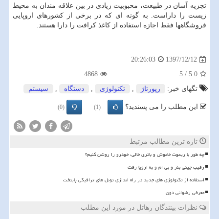
تجزیه آسان در طبیعت، محبوبیت زیادی در بین علاقه مندان به محیط
زیست را داراست. به گونه ای که در برخی از کشورهای اروپایی
فروشگاهها فقط اجازه استفاده از کاغذ کرافت را دارا هستند.
1397/12/12
20:26:03
4868
5
/
5.0
تگهای خبر:
رپورتاژ
,
تكنولوژی
,
دستگاه
,
سیستم
این مطلب را می پسندید؟
(0)
(1)
تازه ترین مطالب مرتبط
چه طور با ریموت خاموش و باتری خالی، خودرو را روشن کنیم؟
رقیب چینی بنز و بی ام و به اروپا رفت
استفاده از تکنولوژی های جدید در راه اندازی تونل های ترافیکی پایتخت
معرفی رضوانی دون
نظرات بینندگان رهاتل در مورد این مطلب