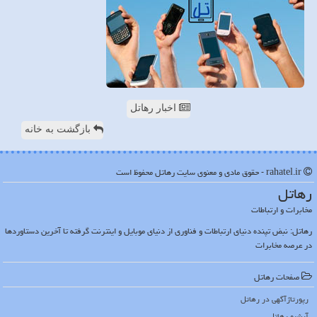
اخبار رهاتل
بازگشت به خانه
rahatel.ir - حقوق مادی و معنوی سایت رهاتل محفوظ است
رهاتل
مخابرات و ارتباطات
رهاتل: نبض تپنده دنیای ارتباطات و فناوری از دنیای موبایل و اینترنت گرفته تا آخرین دستاوردها
در عرصه مخابرات
صفحات رهاتل
رپورتاژآگهی در رهاتل
آرشیو رهاتل