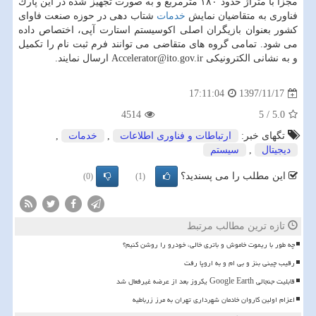
مجزا با متراژ حدود ۱۸۰ مترمربع و به صورت تجهیز شده در این پارك
فناوری به متقاضیان نمایش
خدمات
شتاب دهی در حوزه صنعت فاوای
كشور بعنوان بازیگران اصلی اكوسیستم استارت آپی، اختصاص داده
می شود. تمامی گروه های متقاضی می توانند فرم ثبت نام را تكمیل
و به نشانی الكترونیكی Accelerator@ito.gov.ir ارسال نمایند.
1397/11/17
17:11:04
4514
5
/
5.0
تگهای خبر:
ارتباطات و فناوری اطلاعات
,
خدمات
,
دیجیتال
,
سیستم
این مطلب را می پسندید؟
(0)
(1)
تازه ترین مطالب مرتبط
چه طور با ریموت خاموش و باتری خالی، خودرو را روشن کنیم؟
رقیب چینی بنز و بی ام و به اروپا رفت
قابلیت جنجالی Google Earth یکروز بعد از عرضه غیرفعال شد
اعزام اولین کاروان خادمان شهرداری تهران به مرز زرباطیه