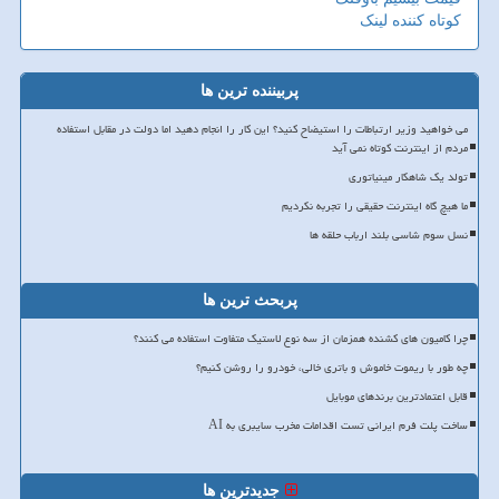
کوتاه کننده لینک
پربیننده ترین ها
می خواهید وزیر ارتباطات را استیضاح کنید؟ این کار را انجام دهید اما دولت در مقابل استفاده
مردم از اینترنت کوتاه نمی آید
تولد یک شاهکار مینیاتوری
ما هیچ گاه اینترنت حقیقی را تجربه نکردیم
نسل سوم شاسی بلند ارباب حلقه ها
پربحث ترین ها
چرا کامیون های کشنده همزمان از سه نوع لاستیک متفاوت استفاده می کنند؟
چه طور با ریموت خاموش و باتری خالی، خودرو را روشن کنیم؟
قابل اعتمادترین برندهای موبایل
ساخت پلت فرم ایرانی تست اقدامات مخرب سایبری به AI
جدیدترین ها