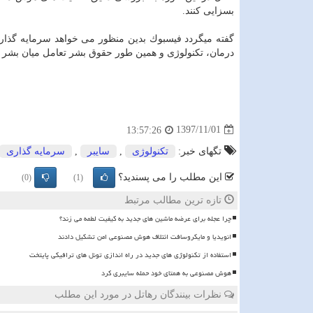
بسزایی كنند.
درمان، تكنولوژی و همین طور حقوق بشر تعامل میان بشر
1397/11/01
13:57:26
تگهای خبر:
تكنولوژی
,
سایبر
,
سرمایه گذاری
این مطلب را می پسندید؟
(0)
(1)
تازه ترین مطالب مرتبط
چرا عجله برای عرضه ماشین های جدید به کیفیت لطمه می زند؟
انویدیا و مایکروسافت ائتلاف هوش مصنوعی امن تشکیل دادند
استفاده از تکنولوژی های جدید در راه اندازی تونل های ترافیکی پایتخت
هوش مصنوعی به همتای خود حمله سایبری کرد
نظرات بینندگان رهاتل در مورد این مطلب