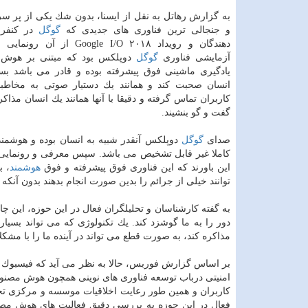
به گزارش رهاتل به نقل از ایسنا، بدون شك یكی از پر سر
و جنجالی ترین فناوری های جدیدی كه
گوگل
در كنفرا
دهندگان و رویداد Google I/O ۲۰۱۸ از
آزمایشی فناوری
گوگل
دوپلكس بود كه مبتنی بر هوش
یادگیری ماشینی فوق پیشرفته بوده و قادر می باشد بسی
انسان صحبت كند و همانند یك دستیار صوتی به مخاطب
كاربران تماس گرفته و دقیقا با آنها همانند یك انسان مذاكر
گفت و گو بنشیند.
صدای
گوگل
دوپلكس آنقدر شبیه به انسان بوده و هوشمن
كاملا غیر قابل تشخیص می باشد. سپس معرفی و رونمایی از
این باورند كه این فناوری فوق پیشرفته و فوق
هوشمند
، ب
توانند خیلی از جرائم را بدین صورت انجام بدهند بدون آن
به گفته كارشناسان و تحلیلگران فعال در این حوزه، این چ
دور را به ما گوشزد كند. یك تكنولوژی كه می تواند بس
مذاكره كند، به صورت قطع می تواند در آینده ما را با مش
بر اساس گزارش فوربس، حالا به نظر می آید كه فیسبوك بع
امنیتی درباب توسعه فناوری های نوینی همچون هوش مصنو
كاربران و همین طور رعایت اخلاقیات موسسه و مركزی تحق
فعال در این حوزه به بررسی دقیق فعالیت های هوش مصنو