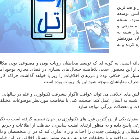
 و صداترین
نس توسعه
 آن رونمایی نمود، نسخه
 مصنوعی و
ار شبیه به
ان موردنظر
ه كرده و به
دانه است، به گونه ای كه توسط مخاطبان روبات بودن و مصنوعی بودن مكال
 این محصول جدید، بلافاصله جنجال های بسیاری در فضای مجازی بوجود آمد. 
سیار غیر اخلاقی بوده و مرزهای اخلاقیات را زیر پا خواهد گذاشت چراكه كار
كه طرف مقابلشان متوجه شود این یك روبات بوده است.
الش های اخلاقی می تواند عواقب ناگوار پیشرفت تكنولوژی و علم در سالهایی ن
یار شبیه به انسان عمل كند، صحبت كند، با مخاطب موردنظر موضوعات مختل
كلات و معضلات بزرگی مواجه سازد.
نوان یكی از بزرگترین غول های تكنولوژی در جهان تصمیم گرفته است به نگر
عی پاسخ داده و به منظور ارتقای امنیت سایبری، حفاظت از اطلاعات و حری
یقاتی و پژوهشی جدیدی را احداث و راه اندازی كند كه در آن متخصصان و دا
عی پرداخته و با تحقیقات جدید به رعایت بیشتر مسائل اخلاقی در این فنا