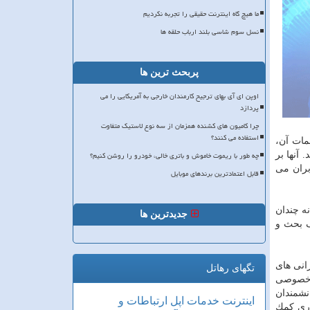
ما هیچ گاه اینترنت حقیقی را تجربه نکردیم
نسل سوم شاسی بلند ارباب حلقه ها
پربحث ترین ها
اوپن ای آی بهای ترجیح کارمندان خارجی به آمریکایی را می
پردازد
چرا کامیون های کشنده همزمان از سه نوع لاستیک متفاوت
استفاده می کنند؟
مات آن،
چه طور با ریموت خاموش و باتری خالی، خودرو را روشن کنیم؟
آنها بر
بران می
قابل اعتمادترین برندهای موبایل
ه چندان
جدیدترین ها
ف بحث و
انی های
تگهای رهاتل
م خصوصی
نشمندان
اینترنت
خدمات
اپل
ارتباطات و
وری كمك