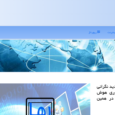
نترنت
رپورتاژ
ید نگرانی
اوری هوش
در همین