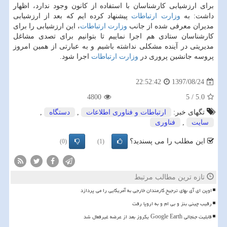
برای ارزشیابی كارشناسان با استفاده از كانون وجود ندارد، اظهار
داشت: به
وزارت ارتباطات
پیشنهاد كرده ایم كه بعد از ارزشیابی
مدیران معرفی شده از جانب
وزارت ارتباطات
، این ارزشیابی را برای
كارشناسان ستادی هم اجرا نماییم تا بتوانیم برای تصدی مشاغل
مدیریتی در آینده مشكلی نداشته باشیم و به عبارتی از همین امروز
پروسه جانشین پروری در
وزارت ارتباطات
اجرا شود.
1397/08/24
22:52:42
4800
5
/
5.0
تگهای خبر:
ارتباطات و فناوری اطلاعات
,
دستگاه
,
سایت
,
فناوری
این مطلب را می پسندید؟
(0)
(1)
تازه ترین مطالب مرتبط
اوپن ای آی بهای ترجیح کارمندان خارجی به آمریکایی را می پردازد
رقیب چینی بنز و بی ام و به اروپا رفت
قابلیت جنجالی Google Earth یکروز بعد از عرضه غیرفعال شد