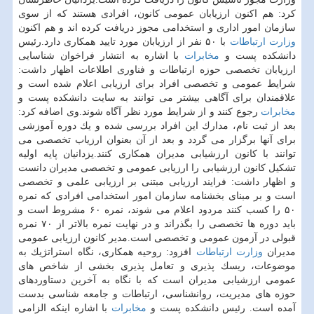
كرد: هم اكنون ارزیابان عمومی كانون، افرادی هستند كه از سوی
سازمان امور اداری و استخدامی مجوز دریافت كرده اند و هم اكنون
وزارت ارتباطات
با ۵۰ نفر از ارزیابان مورد تایید همكاری دارد.رئیس
دانشكده پست و
مخابرات
با اشاره به انتشار فراخوان شناسایی
ارزیابان تخصصی حوزه ارتباطات و فناوری اطلاعات اظهار داشت:
شرایط عمومی و تخصصی افراد برای ارزیابی اعلام شده است و
علاقمندان برای آگاهی بیشتر می توانند به سایت دانشكده پست و
مخابرات
رجوع كنند و از شرایط مورد نظر آگاه شوند.وی اضافه كرد:
بعد از ثبت نام، مدارك این افراد بررسی شده و یك دوره آموزشی
برای آنها برگزار می گردد و بعد از آن بعنوان ارزیاب تخصصی می
توانند با كانون ارزشیابی مدیران همكاری كنند.یزدانیان پایه اولیه
تشكیل كانون ارزشیابی را ارزیابی عمومی و تخصصی مدیران دانست
و اظهار داشت: فرایند ارزیابی مبتنی بر ارزیابی علمی و تخصصی
است و بر مبنای بخشنامه سازمان امور استخدامی افرادی كه نمره
۵۰ را كسب كنند مردود اعلام می شوند، نمره ۶۰ مشروط است و
باید دوره ها تخصصی را بگذراند و در نهایت نمره بالاتر از ۷۰ نمره
قبولی در آزمون عمومی و تخصصی است.مدیر كانون ارزیابی عمومی
مدیران
وزارت ارتباطات
افزود: روحیه همكاری، نگاه استراتژیك به
موضوعات، ریسك پذیری و تعامل پذیری بخشی از شاخص های
عمومی ارزشیابی مدیران است كه با نگاه به آخرین دستاوردهای
حوزه های مدیریت، روانشناسی، ارتباطات و جامعه شناسی بدست
آمده است. رئیس دانشكده پست و
مخابرات
با اشاره اینكه الزامی