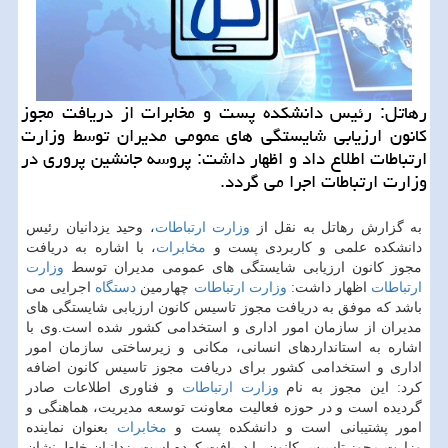
رهاتل: رئیس دانشكده پست و مخابرات از دریافت مجوز
كانون ارزیابی شایستگی های عمومی مدیران توسط وزارت
ارتباطات اطلاع داد و اظهار داشت: پروسه جانشین پروری در
وزارت ارتباطات اجرا می گردد.
به گزارش رهاتل به نقل از
وزارت ارتباطات
، وحید یزدانیان رئیس
دانشكده علمی و كاربردی پست و
مخابرات
، با اشاره به دریافت
مجوز كانون ارزیابی شایستگی های عمومی مدیران توسط
وزارت
ارتباطات
اظهار داشت:
وزارت ارتباطات
چهارمین
دستگاه
اجرایی می
باشد كه موفق به دریافت مجوز تاسیس كانون ارزیابی شایستگی های
مدیران از سازمان امور اداری و استخدامی كشور شده است.وی با
اشاره به استانداردهای انسانی، مكانی و زیرساختی سازمان امور
اداری و استخدامی كشور برای دریافت مجوز تاسیس كانون اضافه
كرد: این مجوز به نام
وزارت ارتباطات
و فناوری اطلاعات صادر
گردیده است و در حوزه فعالیت معاونت توسعه مدیریت، هماهنگی و
امور پشتیبانی است و دانشكده پست و
مخابرات
بعنوان نماینده
وزارت مجوز تاسیس كانون را دریافت كرده است.یزدانیان خاطرنشان