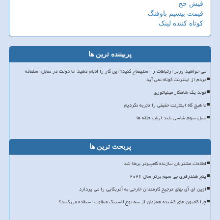
فیش حج
قیمت بیسیم باوفنگ
کوتاه کننده لینک
پربیننده ترین ها
می خواهید وزیر ارتباطات را استیضاح کنید؟ این کار را انجام دهید اما دولت در مقابل استفاده
مردم از اینترنت کوتاه نمی آید
تولد یک شاهکار مینیاتوری
ما هیچ گاه اینترنت حقیقی را تجربه نکردیم
نسل سوم شاسی بلند ارباب حلقه ها
پربحث ترین ها
اطلاعات مشتریان سازنده کامپیوتر برملا شد
پنج هندزفری بی سیم برتر سال ۲۰۲۶
اوپن ای آی بهای ترجیح کارمندان خارجی به آمریکایی را می پردازد
چرا کامیون های کشنده همزمان از سه نوع لاستیک متفاوت استفاده می کنند؟