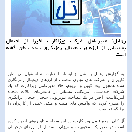
رهاتل: مدیرعامل شركت ویزاكارت اخیرا از احتمال
پشتیبانی از ارزهای دیجیتال رمزنگاری شده سخن گفته
است.
به گزارش رهاتل به نقل از ایسنا، با عنایت به استقبال بی نظیر
كاربران و شركت های تجاری مختلف از ارزهای دیجیتال رمزنگاری
شده همچون بیت كوین و اتریوم، حالا مدیرعامل ویزاكارت كه یك
شركت چندملیتی آمریكایی مستقر در كالیفرنیای ایالات متحده
آمریكاست، اخیرا در یك مصاحبه تلویزیونی سخنان جنجال برانگیزی
را مطرح كرده كه واكنش های مثبت و منفی خیلی از كاربران را
برانگیخته است.
آل كلی، مدیرعامل ویزاكارت، در این مصاحبه تلویزیونی اظهار كرده
است در صورتیكه محبوبیت و میزان استقبال از ارزهای دیجیتالی