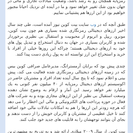
رمزپایه همچنان رو به رشد باشد، وضعیت مبادلات تجاری و مالی در
جهان بدون شك تغییر خواهد نمود و ما در آینده ای نزدیك احیانا مجبور
خواهیم بود از این ارزها هم پشتیبانی نماییم.
طبق آنچه كه در
وب
سایت بیت كوین نیوز آمده است، طی چند سال
اخیر ارزهای دیجیتالی رمزنگاری شده بسیاری هم چون بیت كوین،
مونرو، ریپل و اتریوم از محبوبیت و استقبال بی نظیری برخوردار
شده و كاربران بسیاری در جهان به دنبال استخراج و تبدیل پول های
خود به ارزهای دیجیتالی هستند؛ چراكه این روزها خیلی از افراد با
خرید و استخراج این ارز توانسته اند به پول زیادی دست پیدا كنند.
چندی پیش بود كه برایان آرمسترانگ، مدیرعامل صرافی كوین بیس
كه در زمینه ارزهای دیجیتالی رمزنگاری شده فعالیت می كند، پیش
بینی و اعلام نمود كه تا پنج سال آینده تعداد افراد و مشتریان حاضر در
اكوسیستم ارزهای دیجیتال رمزپایه از ۴۰ میلیون نفر كنونی به یك
میلیارد نفر خواهد رسید. این آمار و ارقام به وضوح نشان دهنده
وسعت استقبال بی نظیر از این ارزهای مجازی بوده و به شركت های
فعال در حوزه پرداخت های الكترونیكی و مالی این اخطار را می دهد
كه هرچه زودتر این ارزها را هم به امكانات تبادلات مالی خود اضافه
كنند تا خیل عظیمی از مشتریان و كاربران خویش را از دست ندهند و
بجای آن بتوانند توجهشان را به قابلیت های جدید خود جلب كنند.
بیت كوین از سال ۲۰۰۹ میلادی ارائه شد و به تدریج به مشهورترین