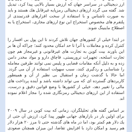
ارز دیجیتالی در سراسر جهان كه ارزش بسیار بالایی پیدا كرد، تبدیل
شد. گفته می گردد ارزهای دیجیتالی رمزپایه غیرقابل هك هستند و باید
به صورت ناشناس و با استفاده از سخت افزارهای قدرتمندی از
پلتفرم های مخصوص استخراج این نوع ارزهای مجازی، استخراج یا به
اصطلاح ماینینگ شوند.
در ابتدا خیلی از كشورهای جهان تلاش كردند تا این پول بی افسار را
كنترل كرده و معاملات با آنرا تا حد امكان محدود كنند؛ چراكه آن ها بر
این باورند بیت كوین به تجارت های غیرقانونی و غیرمجاز هم چون
تجارت اسلحه، تجهیزات تروریستی، قاچاق دارو و مواد مخدر دامن
زده و به دلیل آنكه مقامات قضایی و پلیس نمی توانند طرفین معامله
را شناسایی و ردگیری كنند، سبب سهولت استفاده از آن می گردد.
اما حالا با گذشت زمان و استقبال بی نظیر از آن و همینطور
كاربردهای گسترده ای كه می تواند داشته باشد و آینده پرداخت های
مالی را تغییر دهد، خیلی از كشورها با وضع قوانین دقیق و درست،
استفاده از این ارزهای دیجیتالی رمزنگاری شده را مجاز اعلام نموده
اند.
بر اساس گفته های تحلیلگران، زمانی كه بیت كوین در سال ۲۰۰۹
برای اولین بار در بازارهای جهانی ظهور پیدا كرد، ارزش آن حتی از
یك دلار هم كمتر بود، اما در ماه های گذشته حتی تا مرز ۲۰ هزار دلار
هم رسید و امكان دارد با افزایش تقاضا، این میزان همچنان صعودی