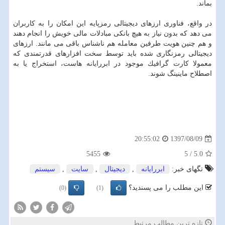
بماند.
در واقع، فناوری ارزهای دیجیتالی رمزپایه این امكان را به كاربران
می دهد كه بدون نیاز به هیچ بانكی مبادلات مالی خویش را انجام دهند
و هم چنین هویت طرفین معامله هم ناشناس باقی می مانند. ارزهای
دیجیتالی رمزنگاری شده باید توسط سخت افزارهای قدرتمندی كه
معمولا كارت گرافیك موجود در ابررایانه هاست، استخراج یا به
اصطلاح ماینینگ شوند.
1397/08/09
20:55:02
5455
5
/
5.0
تگهای خبر:
ابررایانه
,
دیجیتال
,
سایت
,
سیستم
این مطلب را می پسندید؟
(0)
(1)
تازه ترین مطالب مرتبط