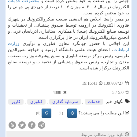
جهانی را این صنعت به خود مختص كرده است و
محصولات
خدمات
الكترونیك در سال ۲۰۰۸ به میزان ۱۰.۷ درصد از جی دی پی جهانی را
به خود مختص كرده است.
در همین راستا اجلاس هم اندیشی صنعت میكروالكترونیك در شهرك
فناوری الكترونیك در ارومیه توسط صندوق پشتیبانی از تحقیقات و
توسعه صنایع الكترونیك (صحا) با همكاری استانداری آذربایجان غربی و
انجمن میكروالكترونیك ایران در حال برگزاری است.
این اجلاس با حضور جهانگرد معاون فناوری و نوآوری
وزارت
ارتباطات
، اعضای هیئت علمی دانشگاه ارومیه و خواجه نصیرالدین
طوسی، رئیس مركز توسعه فناوری و صنایع پیشرفته وزارت صنعت،
معدن و تجارت، رئیس صندوق پشتیبانی از تحقیقات و توسعه صنایع
الكترونیك برگزار شده است.
1397/07/27
19:16:41
4888
5
/
5.0
تگهای خبر:
خدمات
,
سرمایه گذاری
,
فناوری
,
كاربر
این مطلب را می پسندید؟
(0)
(1)
تازه ترین مطالب مرتبط