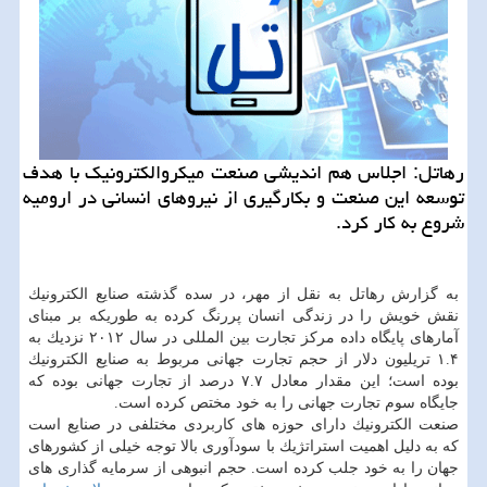
رهاتل: اجلاس هم اندیشی صنعت میكروالكترونیك با هدف
توسعه این صنعت و بكارگیری از نیروهای انسانی در ارومیه
شروع به كار كرد.
به گزارش رهاتل به نقل از مهر، در سده گذشته صنایع الكترونیك
نقش خویش را در زندگی انسان پررنگ كرده به طوریكه بر مبنای
آمارهای پایگاه داده مركز تجارت بین المللی در سال ۲۰۱۲ نزدیك به
۱.۴ تریلیون دلار از حجم تجارت جهانی مربوط به صنایع الكترونیك
بوده است؛ این مقدار معادل ۷.۷ درصد از تجارت جهانی بوده كه
جایگاه سوم تجارت جهانی را به خود مختص كرده است.
صنعت الكترونیك دارای حوزه های كاربردی مختلفی در صنایع است
كه به دلیل اهمیت استراتژیك با سودآوری بالا توجه خیلی از كشورهای
جهان را به خود جلب كرده است. حجم انبوهی از سرمایه گذاری های