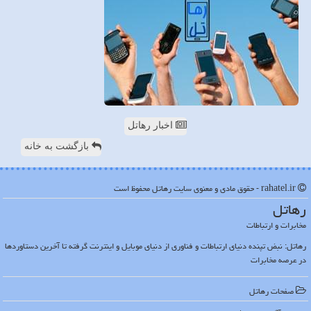
اخبار رهاتل
بازگشت به خانه
rahatel.ir - حقوق مادی و معنوی سایت رهاتل محفوظ است
رهاتل
مخابرات و ارتباطات
رهاتل: نبض تپنده دنیای ارتباطات و فناوری از دنیای موبایل و اینترنت گرفته تا آخرین دستاوردها
در عرصه مخابرات
صفحات رهاتل