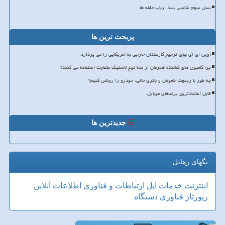
نسل سوم شاسی بلند ارباب حلقه ها
پربحث ترین ها
اوپن ای آی بهای ترجیح کارمندان خارجی به آمریکایی را می پردازد
چرا کامیون های کشنده همزمان از سه نوع لاستیک متفاوت استفاده می کنند؟
چه طور با ریموت خاموش و باتری خالی، خودرو را روشن کنیم؟
قابل اعتمادترین برندهای موبایل
جدیدترین ها
تگهای رهاتل
اینترنت
خدمات
اپل
ارتباطات و فناوری اطلاعات
آنلاین
رپورتاژ
فناوری
دستگاه