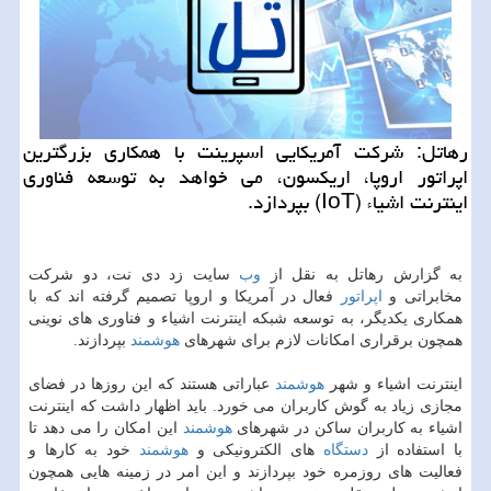
رهاتل: شركت آمریكایی اسپرینت با همكاری بزرگترین
اپراتور اروپا، اریكسون، می خواهد به توسعه فناوری
اینترنت اشیاء (IoT) بپردازد.
به گزارش رهاتل به نقل از
وب
سایت زد دی نت، دو شركت
مخابراتی و
اپراتور
فعال در آمریكا و اروپا تصمیم گرفته اند كه با
همكاری یكدیگر، به توسعه شبكه اینترنت اشیاء و فناوری های نوینی
همچون برقراری امكانات لازم برای شهرهای
هوشمند
بپردازند.
اینترنت اشیاء و شهر
هوشمند
عباراتی هستند كه این روزها در فضای
مجازی زیاد به گوش كاربران می خورد. باید اظهار داشت كه اینترنت
اشیاء به كاربران ساكن در شهرهای
هوشمند
این امكان را می دهد تا
با استفاده از
دستگاه
های الكترونیكی و
هوشمند
خود به كارها و
فعالیت های روزمره خود بپردازند و این امر در زمینه هایی همچون