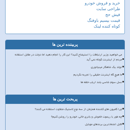
خرید و فروش خودرو
طراحی سایت
فیش حج
قیمت بیسیم باوفنگ
کوتاه کننده لینک
پربیننده ترین ها
می خواهید وزیر ارتباطات را استیضاح کنید؟ این کار را انجام دهید اما دولت در مقابل استفاده
مردم از اینترنت کوتاه نمی آید
تولد یک شاهکار مینیاتوری
ما هیچ گاه اینترنت حقیقی را تجربه نکردیم
نسل سوم شاسی بلند ارباب حلقه ها
پربحث ترین ها
چرا کامیون های کشنده همزمان از سه نوع لاستیک متفاوت استفاده می کنند؟
چه طور با ریموت خاموش و باتری خالی، خودرو را روشن کنیم؟
قابل اعتمادترین برندهای موبایل