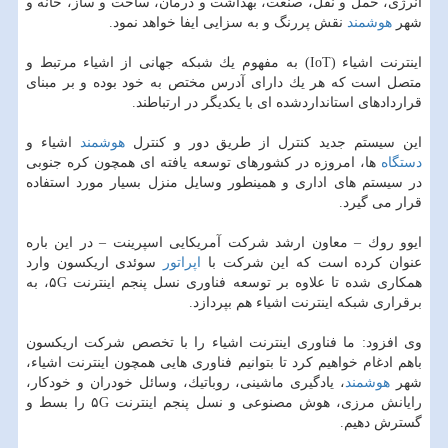
انرژی، حمل و نقل، صنعت، بهداشت و درمان، ساخت و ساز، خانه و
شهر
هوشمند
نقش پررنگ و به سزایی ایفا خواهد نمود.
اینترنت اشیاء (IoT) به مفهوم یك شبكه جهانی از اشیاء مرتبط و
متصل است كه هر یك دارای آدرس مختص به خود بوده و بر مبنای
قراردادهای استانداردشده ای با یكدیگر در ارتباطند.
این سیستم جدید كنترل از طریق دور و كنترل
هوشمند
اشیاء و
دستگاه
ها، امروزه در كشورهای توسعه یافته ای همچون كره جنوبی
در سیستم های اداری و همینطور وسایل منزل بسیار مورد استفاده
قرار می گیرد.
ایوو روك – معاون ارشد شركت آمریكایی اسپرینت – در این باره
عنوان كرده است كه این شركت با
اپراتور
سوئدی اریكسون وارد
همكاری شده تا علاوه بر توسعه فناوری نسل پنجم اینترنت ۵G، به
برقراری شبكه اینترنت اشیاء هم بپردازد.
وی افزود: ما فناوری اینترنت اشیاء را با تخصص شركت اریكسون
باهم ادغام خواهیم كرد تا بتوانیم فناوری هایی همچون اینترنت اشیاء،
شهر
هوشمند
، یادگیری ماشینی، روباتیك، وسائل خودران و خودكار،
رایانش مرزی، هوش مصنوعی و نسل پنجم اینترنت ۵G را بسط و
گسترش دهیم.