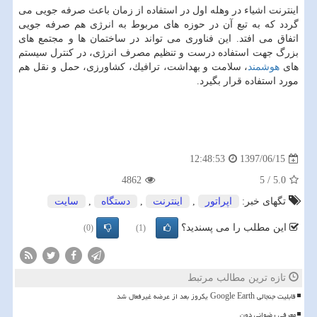
اینترنت اشیاء در وهله اول در استفاده از زمان باعث صرفه جویی می
گردد كه به تبع آن در حوزه های مربوط به انرژی هم صرفه جویی
اتفاق می افتد. این فناوری می تواند در ساختمان ها و مجتمع های
بزرگ جهت استفاده درست و تنظیم مصرف انرژی، در كنترل سیستم
های
هوشمند
، سلامت و بهداشت، ترافیك، كشاورزی، حمل و نقل هم
مورد استفاده قرار بگیرد.
1397/06/15
12:48:53
4862
5
/
5.0
تگهای خبر:
اپراتور
,
اینترنت
,
دستگاه
,
سایت
این مطلب را می پسندید؟
(0)
(1)
تازه ترین مطالب مرتبط
قابلیت جنجالی Google Earth یکروز بعد از عرضه غیرفعال شد
معرفی رضوانی دون