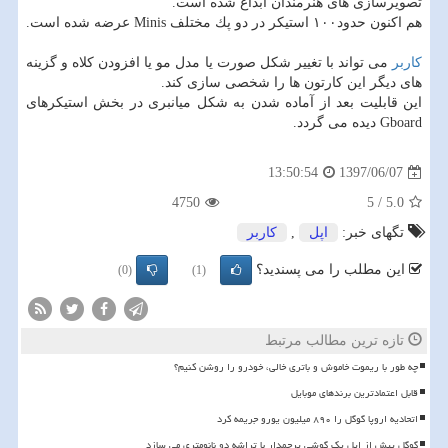
تصویرسازی های هنرمندان ابداع شده است.
هم اكنون حدود۱۰۰ استیكر در دو پك مختلف Minis عرضه شده است.
كاربر
می تواند با تغییر شكل صورت یا مدل مو یا افزودن كلاه و گزینه
های دیگر این كارتون ها را شخصی سازی كند.
این قابلیت بعد از آماده شدن به شكل میانبری در بخش استیكرهای
Gboard دیده می گردد.
1397/06/07
13:50:54
4750
5
/
5.0
تگهای خبر:
اپل
,
كاربر
این مطلب را می پسندید؟
(0)
(1)
تازه ترین مطالب مرتبط
چه طور با ریموت خاموش و باتری خالی، خودرو را روشن کنیم؟
قابل اعتمادترین برندهای موبایل
اتحادیه اروپا گوگل را ۸۹۰ میلیون یورو جریمه کرد
گوگل پیش از اپل یک گوشی پرچمدار با تراشه دو نانومتری می سازد