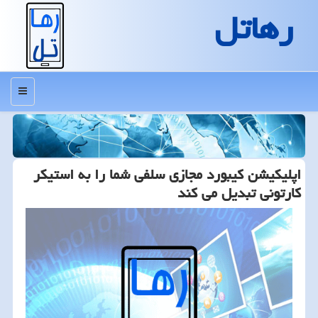
رهاتل
منو
اپلیكیشن كیبورد مجازی سلفی شما را به استیكر
كارتونی تبدیل می كند