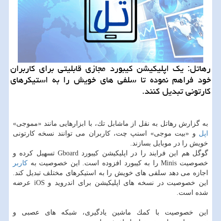
رهاتل: یك اپلیكیشن كیبورد مجازی قابلیتی برای كاربران
خود فراهم نموده تا سلفی های خویش را به استیكرهای
كارتونی تبدیل كنند.
به گزارش رهاتل به نقل از ماشابل تك، با ابزارهایی مانند «مموجی»
اپل
و «بیت موجی» اسنپ چت، كاربران می توانند نسخه كارتونی
خویش را در موبایل بسازند.
گوگل هم این فرایند را در اپلیكیشن كیبورد Gboard تسهیل كرده و
خصوصیت Minis را به كیبورد افزوده است. این خصوصیت به
كاربر
اجازه می دهد سلفی های خویش را به استیكرهای مختلف تبدیل كند.
این خصوصیت در نسخه های اپلیكیشن برای اندروید و iOS عرضه
شده است.
این خصوصیت با كمك ماشین یادگیری، شبكه های عصبی و