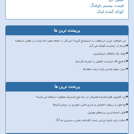
قیمت بیسیم باوفنگ
کوتاه کننده لینک
پربیننده ترین ها
می خواهید وزیر ارتباطات را استیضاح کنید؟ این کار را انجام دهید اما دولت در مقابل استفاده
مردم از اینترنت کوتاه نمی آید
تولد یک شاهکار مینیاتوری
ما هیچ گاه اینترنت حقیقی را تجربه نکردیم
نسل سوم شاسی بلند ارباب حلقه ها
پربحث ترین ها
چرا کامیون های کشنده همزمان از سه نوع لاستیک متفاوت استفاده می کنند؟
چه طور با ریموت خاموش و باتری خالی، خودرو را روشن کنیم؟
قابل اعتمادترین برندهای موبایل
ساخت پلت فرم ایرانی تست اقدامات مخرب سایبری به AI