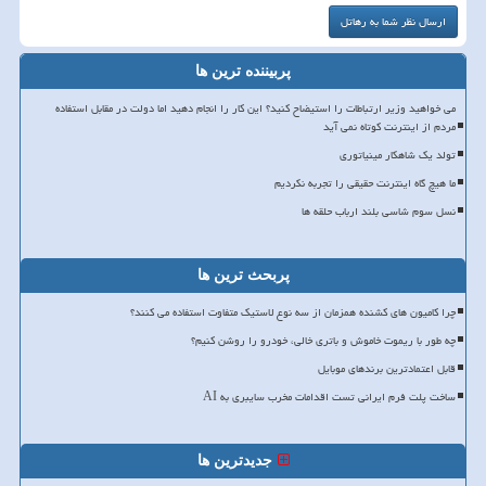
پربیننده ترین ها
می خواهید وزیر ارتباطات را استیضاح کنید؟ این کار را انجام دهید اما دولت در مقابل استفاده
مردم از اینترنت کوتاه نمی آید
تولد یک شاهکار مینیاتوری
ما هیچ گاه اینترنت حقیقی را تجربه نکردیم
نسل سوم شاسی بلند ارباب حلقه ها
پربحث ترین ها
چرا کامیون های کشنده همزمان از سه نوع لاستیک متفاوت استفاده می کنند؟
چه طور با ریموت خاموش و باتری خالی، خودرو را روشن کنیم؟
قابل اعتمادترین برندهای موبایل
ساخت پلت فرم ایرانی تست اقدامات مخرب سایبری به AI
جدیدترین ها