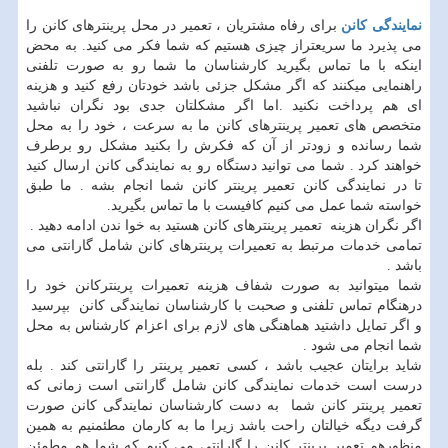
نمایندگی کانن
برای رفاه مشتریان ، تعمیر در محل پرینترهای کانن را
می پذیرد ما سریعتراز چیزی هستیم که شما فکر می کنید. به محض
اینکه با ما تماس بگیرید کارشناسان ما شما رو به صورت تلفنی
راهنمایی میکنند که اگر مشکل جزئی باشد خودتان رفع کنید و هزینه
ای هم پرداخت نکنید .اما اگر مشکلتان جدی بود نگران نباشید
متخصص های تعمیر پرینترهای کانن ما به سرعت ، خود را به محل
شما رسانده و زودتر از آن که فکرش را بکنید مشکل رو برطرف
خواهند کرد . شما می توانید دستگاه رو به نمایندگی کانن ارسال کنید
تا در نمایندگی کانن تعمیر پرینتر کانن شما انجام بشه . ما طبق
خواسته شما عمل می کنیم کافیست با ما تماس بگیرید.
اگر نگران هزینه تعمیر پرینترهای کانن هستید به خوا ندن ادامه دهید .
تمامی خدمات مرتبط به تعمیرات پرینترهای کانن شامل گارانتی می
باشد .
شما میتوانید به صورت شفاف هزینه تعمیرات پرینترکانن خود را
درهنگام تماس تلفنی و صحبت با کارشناسان نمایندگی کانن بپرسید
و اگر تمایل داشتید هماهنگی های لازم برای اعزام کارشناس به محل
شما انجام می شود .
شاید برایتان عجیب باشد ، کسی تعمیر پرینتر را گارانتی کند . بله
درست است خدمات نمایندگی کانن شامل گارانتی است زمانی که
تعمیر پرینتر کانن شما به دست کارشناسان نمایندگی کانن صورت
گرفت دیگه خیالتان راحت باشد زیرا ما به کارمان مطئمنیم به همین
منظورهم تعمیر پرینتر کانن را گارانتی می کنیم که شما هم مطمئن