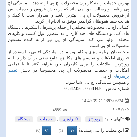
بهترین خدمات را به کاربران محصولات اچ پی ارائه دهد . نمایندگی اچ
پی وظيفه و رسالت خود می داند که در بخش فروش و خدمات پس
از فروش محصولات اچ پی بهترین باشد و اميدوار است با كمك و
هدايت شما هموطنان گرانقدر موفق به انجام آن گردد.
کمپانی اچ پی محصولات مختلفي از جمله پرینترها ، اسکنرها ، دستگاه
های کپی و دستگاه های چند کاره را به منظور انواع کسب و کارهای
مختلف تولید می کند .نمایندگی اچ پی نیز ارائه کننده مستقیم
محصولات اچ پی است.
متخصصان برنامه ريزي و كامپيوتر ما در نمایندگی اچ پی با استفاده از
فناوری اطلاعات و سیستم های مکانیزه جامع سعی بر آن دارند تا به
روزترین اطلاعات را برای کاربران خود فراهم کنند تا با تمامی
امکانات و خدمات محصولات اچ پی مخصوصا در بخش
تعمیر
پرینترهای
اچ پی
و همچنین نمایندگی اچ پی آشنا شوند .
شماره تماس : 66583436 ، 66582356
1397/05/24
14:49:39
4889
5
/
5.0
تگهای خبر:
رپورتاژ
,
تكنولوژی
,
خدمات
,
دستگاه
این مطلب را می پسندید؟
(0)
(1)