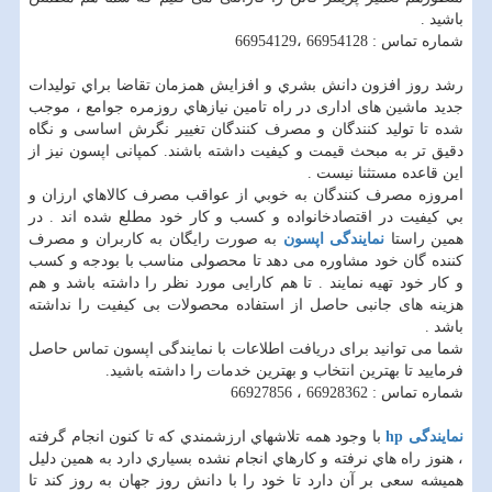
باشید .
شماره تماس : 66954128 ،66954129
رشد روز افزون دانش بشري و افزايش همزمان تقاضا براي توليدات
جديد ماشین های اداری در راه تامين نيازهاي روزمره جوامع ، موجب
شده تا توليد كنندگان و مصرف كنندگان تغییر نگرش اساسی و نگاه
دقيق تر به مبحث قيمت و كيفيت داشته باشند. کمپانی اپسون نیز از
این قاعده مستثنا نیست .
امروزه مصرف كنندگان به خوبي از عواقب مصرف كالاهاي ارزان و
بي كيفيت در اقتصادخانواده و کسب و کار خود مطلع شده اند . در
همین راستا
نمایندگی اپسون
به صورت رایگان به کاربران و مصرف
کننده گان خود مشاوره می دهد تا محصولی مناسب با بودجه و کسب
و کار خود تهیه نمایند . تا هم کارایی مورد نظر را داشته باشد و هم
هزینه های جانبی حاصل از استفاده محصولات بی کیفیت را نداشته
باشد .
شما می توانید برای دریافت اطلاعات با نمایندگی اپسون تماس حاصل
فرمایید تا بهترین انتخاب و بهترین خدمات را داشته باشید.
شماره تماس : 66928362 ، 66927856
نمایندگی
hp
با وجود همه تلاشهاي ارزشمندي كه تا كنون انجام گرفته
، هنوز راه هاي نرفته و كارهاي انجام نشده بسياري دارد به همین دلیل
همیشه سعی بر آن دارد تا خود را با دانش روز جهان به روز کند تا