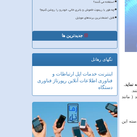
استفاده می کنند؟
چه طور با ریموت خاموش و باتری خالی، خودرو را روشن کنیم؟
قابل اعتمادترین برندهای موبایل
جدیدترین ها
تگهای رهاتل
اینترنت
خدمات
اپل
ارتباطات و
فناوری اطلاعات
آنلاین
رپورتاژ
فناوری
نماید.
دستگاه
ند.
( مانند
سته این