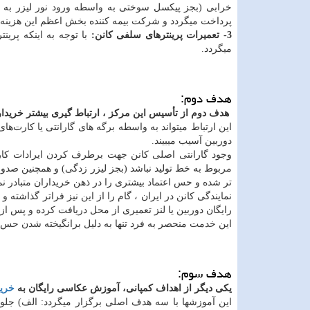
خرابی (بجز پیکسل سوختی به واسطه ورود نور لیزر به دو
پرداخت میگردد و شرکت بیمه کننده بخش اعظم این هزینه ت
3- تعمیرات پرینترهای سلفی کانن:
با توجه به اینکه پرین
میگردد.
هدف دوم:
هدف دوم از تأسیس این مرکز ، ارتباط گیری بیشتر خریدارا
این ارتباط میتواند به واسطه برگه های گارانتی یا کارت‌ه
دوربین آسیب میبیند.
وجود گارانتی اصلی کانن جهت برطرف کردن ایرادات کارخا
مربوط به خط تولید نباشد (بجز لیزر زدگی) و همچنین صدو
تر شده و حس اعتماد بیشتری را در ذهن خریداران متبادر نما
نمایندگی کانن در ایران ، گام را از این نیز فراتر گذاشت
رایگان دوربین یا لنز تعمیری از محل دریافت کرده و پس از
این خدمت منحصر به فرد تنها به دلیل برانگیخته شدن حس اع
هدف سوم:
یکی دیگر از اهداف کمپانی، آموزش عکاسی رایگان به
خرید
این آموزشها با سه هدف اصلی برگزار میگردد: الف) جلوگی