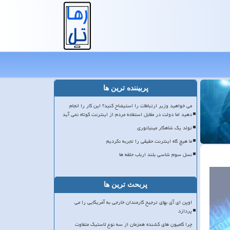
پربیننده ترین ها
می خواهید وزیر ارتباطات را استیضاح کنید؟ این کار را انجام
دهید اما دولت در مقابل استفاده مردم از اینترنت کوتاه نمی آید
تولد یک شاهکار مینیاتوری
ما هیچ گاه اینترنت حقیقی را تجربه نکردیم
نسل سوم شاسی بلند ارباب حلقه ها
پربحث ترین ها
اوپن ای آی بهای ترجیح کارمندان خارجی به آمریکایی را می
پردازد
چرا کامیون های کشنده همزمان از سه نوع لاستیک متفاوت