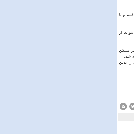
یم و یا
واند از
مر ممکن
د شد.
را بدین