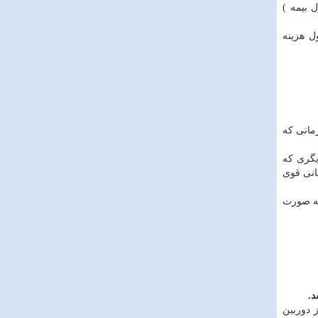
 بیمه )
ل هزینه
زمانی که
یگری که
انی قوی
به صورت
د.
 دوربین