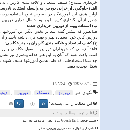
خریداری شده ج) کشف استعداد و علاقه مندی کاربران به 
الف) جلوگیری از خرابی دوربین به واسطه استفاده نادرست
اولین هدف این آموزشگاه در خصوص نحوه استفاده درست 
چطور از آن نگهداری کنیم تا بتوانیم احتمال خرابی دوربین، 
ب) استفاده بهینه از دوربین خریداری شده:
همانطور که پیشتر گفته شد در بخش دیگر این آموزشها میت
دوربین کانن خود استفاده بهتر و بهینه تری داشته باشد و از
ج) کشف استعداد و علاقه مندی کاربران به هنر عکاسی:
قاعدتاً زمانی که خریداران دوربین با اصول عکاسی و زوایا
است باعث شود که آنان به این هنر علاقه بیشتری نیز نشا
چه بسا استعدادهایی که طی همین آموزشها کشف شوند که قا
شکل توسعه دهند.
1397/05/12
13:56:41
تگهای خبر:
رپورتاژ
,
دستگاه
,
دوربین
,
دیجیت
این مطلب را می پسندید؟
(0)
(1)
تازه ترین مطالب مرتبط
قابلیت جنجالی Google Earth یکروز بعد از عرضه غیرفعال شد
اتحادیه اروپا گوگل را ۸۹۰ میلیون یورو جریمه کرد