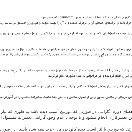
 دارد که اصطلاحاَ به آن فریمور (firmware) گفته می شود.
قرارداده و ایرادهای احتمالی آن را برطرف میکند و یا آن را بهینه نموده و طی ورژن جدیدی در سایت رس
توجه به آموزشهایی که دیده اند ، نرم افزارهای جدیدتر را جایگزین نرم افزارهای قدیمی تر دوربین می
ین مجاورت آنها با گرد و غبار و ذرات ریز معلق در هوا و یا شرایط نامساعد اقلیمی، نیاز به سرویس پیدا
دودن گرد و غبار و رفع پیکسل سوخته می‌باشد
البته در صورتی که این پیکسل سوختگی ناشی از ورود نور
دات و خرابی هایی را که به دلیل وجود مشکل در خط تولید بروز نماید را به صورت کاملاً رایگان پوشش م
ایران اعلام گردیده و طی فراخوانی به کلیه کشورها ابلاغ می‌گردد.
روش کانن در ایران بخش آموزشگاه عکاسی رایگان است. در این آموزشگاه تمامی امکانات دوربین برا
ی خریدار از عکاسی، به وی برخی از اصول عکاسی و یا حتی چند تکنیک پیشرفته عکاسی را نیز آموزش می
قضای دوره گارانتی در صورتی که دوربین آسیب دیده باشد به طوری که نیاز ب
ن تعمیرکاران انجام میشود و با توجه با عدم وجود گارانتی تعمیرات مشمول اخ
ی که دوربین یا لنز آسیب دیده کانن درزمان خرید بیمه شده باشد ، در صورت