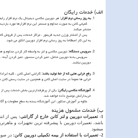
الف) خدمات رایگان
به روز رسانی نرم افزار:
هر دوربین عکاسی دیجیتال یک نرم افزار رابط کاربری داخلی
کمپانی کانن به صورت مداوم و مستمر این نرم افزارها مورد بازدید 
منتشر میکند.
پس از انتشار ورژن جدید فریمور ، مراکز خدمات پس از فروش کانن با 
به این کار اصطلاحاً به روز رسانی نرم افزار دوربین اتلاق می شود.
سرویس دستگاه:
دوربین عکاسی و لنز به واسطه کار کردن مداوم و همچن
سرویس بدنه دوربین شامل، تمیز کردن سنسور، تمیز کردن آینه ، ز
دوربین نباشد.
رفع خرابی هایی که از خط تولید باشد:
گارانتی اصلی کانن ، کلیه ایرا
خرابی ها عموماً در سایت اصلی کانن و همچنین در سایت رسمی کانن در 
آموزشگاه عکاسی رایگان:
یکی از پرطرفدارترین بخش خدمات پس از ف
خریدارانش توضیح داده خواهد شد.
علاوه بر آموزش مذکور، این آموزشگاه بسته به سطح معلومات و آگاه
ب) خدمات مشمول هزینه
1- تعمیرات دوربین و لنز کانن خارج از گارانتی:
پس از انت
باشد، تعمیرات دوربین با پیشرفته ترین تجهیزات و ماهرتری
میشود.
2- تعمیرات با استفاده از بیمه تکمیلی دوربین کانن:
در صورت