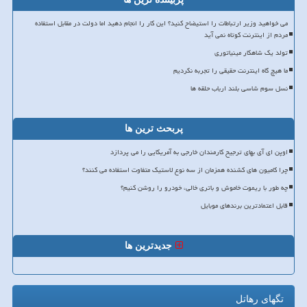
می خواهید وزیر ارتباطات را استیضاح کنید؟ این کار را انجام دهید اما دولت در مقابل استفاده
مردم از اینترنت کوتاه نمی آید
تولد یک شاهکار مینیاتوری
ما هیچ گاه اینترنت حقیقی را تجربه نکردیم
نسل سوم شاسی بلند ارباب حلقه ها
پربحث ترین ها
اوپن ای آی بهای ترجیح کارمندان خارجی به آمریکایی را می پردازد
چرا کامیون های کشنده همزمان از سه نوع لاستیک متفاوت استفاده می کنند؟
چه طور با ریموت خاموش و باتری خالی، خودرو را روشن کنیم؟
قابل اعتمادترین برندهای موبایل
جدیدترین ها
تگهای رهاتل