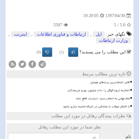
1397/04/30
19:20:05
5597
5
/
5.0
تگهای خبر:
اپل
,
ارتباطات و فناوری اطلاعات
,
اینترنت
,
وزارت ارتباطات
این مطلب را می پسندید؟
(0)
(1)
تازه ترین مطالب مرتبط
قابل اعتمادترین برندهای موبایل
اتحادیه اروپا گوگل را ۸۹۰ میلیون یورو جریمه کرد
️جام جهانی به اتمام رسید، اینترنت قطع نشد
با اختلال موقت یا تصادفی در شبکه حاشیه سازی نشود
نظرات بینندگان رهاتل در مورد این مطلب
نظر شما در مورد این مطلب رهاتل
نام: