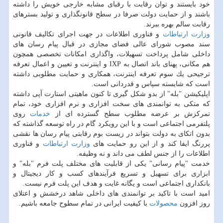
خود بایستند و توان رقابت با رقبای مشابه خارجی خویش را داشته
باشند و از حمایت دولت صرفا در سطح قانونگذاری و تولید بسترهای
رقابت سالم بهره ببرند.
وزارت ارتباطات
و فناوری اطلاعات در جهت اجرای تكالیف قانونی
سند مصوب شورای عالی فضای مجازی در قبال پیام رسان های
داخلی شامل پرداخت تسهیلات، واگذاری امكانات تخصصی همچون
هم مكانی، پهنای باند اتصال به IXP و اینترنت و تعیین و اعمال تعرفه
ترجیحی یك سوم تعرفه اینترنت، همكاری و حمایت مطلوبی داشته
است كه شایسته سپاس و قدردانی است.
اپلیكیشن "بله" از بدو شكل گیری تا كنون ماهیتی استارت آپی داشته
كه متكی به توانمندی های سخت افزاری و نرم افزاری خود، تمام
تمركزش بر عرضه مطلوب سطح گسترده ای از
خدمات
روی
پلتفرمی اجتماعی است و با این رویكرد گام در راه توسعه گذاشته كه
بدون اتكای به دولت بتواند در زیست بوم رقابتی پیام رسان ها نقشی
پررنگ ایفا كند و از این رو حمایت های
وزارت ارتباطات
و فناوری
اطلاعات را از جنس لطف می داند و نه وظیفه.
خدمت "پیام رسانی" یكی از قابلیت های مختلف پلت فرم "بله" و
ابزاری برای تسهیل و تسریع فرآیندهای كسب و كار دیجیتال و
بانكداری اجتماعی است و یگانه غایت و هدف این پلت فرم نیست.
امید است با تاكید بر توانمندی های داخلی شاهد درخشش و اعتلای
روز افزون
محصولات
با كیفیت ایرانی در تمام سطوح جامعه باشیم.