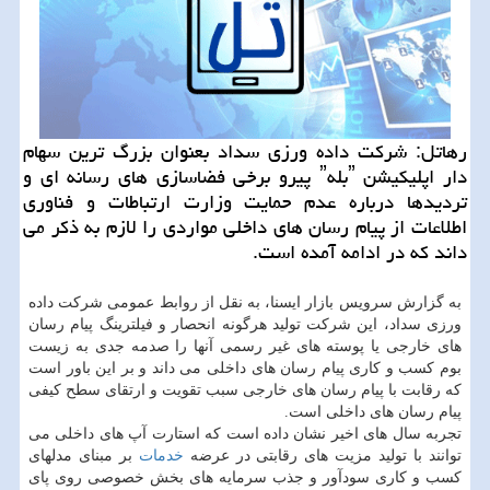
رهاتل: شركت داده ورزی سداد بعنوان بزرگ ترین سهام
دار اپلیكیشن ˮبلهˮ پیرو برخی فضاسازی های رسانه ای و
تردیدها درباره عدم حمایت وزارت ارتباطات و فناوری
اطلاعات از پیام رسان های داخلی مواردی را لازم به ذكر می
داند كه در ادامه آمده است.
به گزارش سرویس بازار ایسنا، به نقل از روابط عمومی شركت داده
ورزی سداد، این شركت تولید هرگونه انحصار و فیلترینگ پیام رسان
های خارجی یا پوسته های غیر رسمی آنها را صدمه جدی به زیست
بوم كسب و كاری پیام رسان های داخلی می داند و بر این باور است
كه رقابت با پیام رسان های خارجی سبب تقویت و ارتقای سطح كیفی
پیام رسان های داخلی است.
تجربه سال های اخیر نشان داده است كه استارت آپ های داخلی می
توانند با تولید مزیت های رقابتی در عرضه
خدمات
بر مبنای مدلهای
كسب و كاری سودآور و جذب سرمایه های بخش خصوصی روی پای