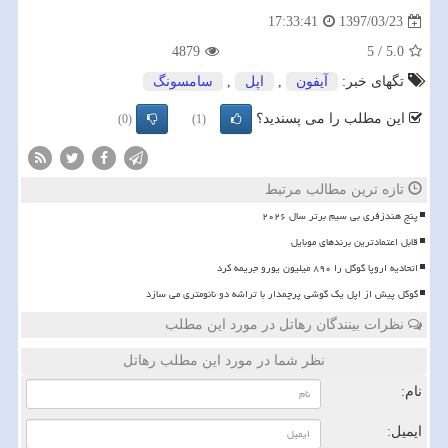
1397/03/23
17:33:41
4879
5
/
5.0
تگهای خبر:
آیفون
,
اپل
,
سامسونگ
این مطلب را می پسندید؟
(0)
(1)
تازه ترین مطالب مرتبط
پنج هندزفری بی سیم برتر سال ۲۰۲۶
قابل اعتمادترین برندهای موبایل
اتحادیه اروپا گوگل را ۸۹۰ میلیون یورو جریمه کرد
گوگل پیش از اپل یک گوشی پرچمدار با تراشه دو نانومتری می سازد
نظرات بینندگان رهاتل در مورد این مطلب
نظر شما در مورد این مطلب رهاتل
نام:
ایمیل: