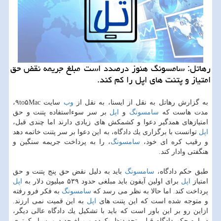
رهاتل: سامسونگ هنوز درصدد است مبلغ جریمه نقض حق
امتیاز و پتنت های اپل را كم كند.
به گزارش رهاتل به نقل از ایسنا، به نقل از
وب
سایت ۹to۵Mac،
مدت هاست كه
سامسونگ
و
اپل
بر سر سوءاستفاده پتنت و حق
امتیازهای همدگیر دعوا و كشمكش های زیادی دارند اما چندی قبل،
اپل
توانست با برگزاری یك دادگاه، به این دعوا بر سر پتنت خاتمه دهد
و رقیب كره ای خود،
سامسونگ
، را به پرداخت جریمه سنگین و
هنگفتی وادار كند.
طبق حكم دادگاه،
سامسونگ
باید به دلیل نقض حق پنج پتنت و حق
امتیاز
اپل
برای اولین آیفون باید مبلغی حدود ۵۳۹ میلیون دلار به
اپل
پرداخت كند. اما حالا به نظر می رسد كه
سامسونگ
به فكر فرو رفته
و متوجه شده است كه این پتنت های
اپل
به این قمیت نمی ارزند.
ازاین رو بر این باور است كه باید با تشكیل یك دادگاه عالی دیگر،
درباره حكم دادگاه قبلی تجدیدنظر كرده و مبلغ جدید و بسیار كمتری