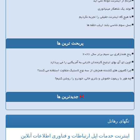
مردم از اینترنت کوتاه نمی آید
تولد یک شاهکار مینیاتوری
ما هیچ گاه اینترنت حقیقی را تجربه نکردیم
نسل سوم شاسی بلند ارباب حلقه ها
پربحث ترین ها
پنج هندزفری بی سیم برتر سال ۲۰۲۶
اوپن ای آی بهای ترجیح کارمندان خارجی به آمریکایی را می پردازد
چرا کامیون های کشنده همزمان از سه نوع لاستیک متفاوت استفاده می کنند؟
چه طور با ریموت خاموش و باتری خالی، خودرو را روشن کنیم؟
جدیدترین ها
تگهای رهاتل
اینترنت
خدمات
اپل
ارتباطات و فناوری اطلاعات
آنلاین