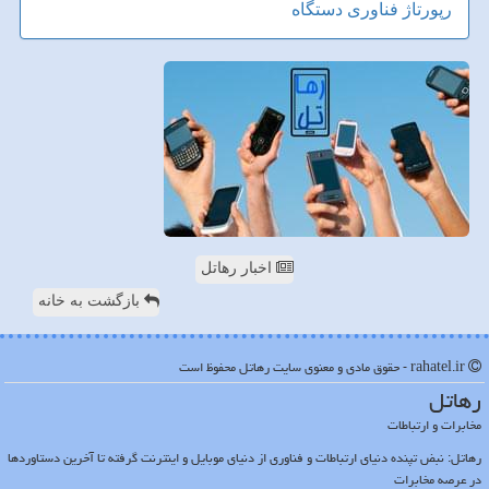
رپورتاژ
فناوری
دستگاه
اخبار رهاتل
بازگشت به خانه
rahatel.ir - حقوق مادی و معنوی سایت رهاتل محفوظ است
رهاتل
مخابرات و ارتباطات
رهاتل: نبض تپنده دنیای ارتباطات و فناوری از دنیای موبایل و اینترنت گرفته تا آخرین دستاوردها
در عرصه مخابرات