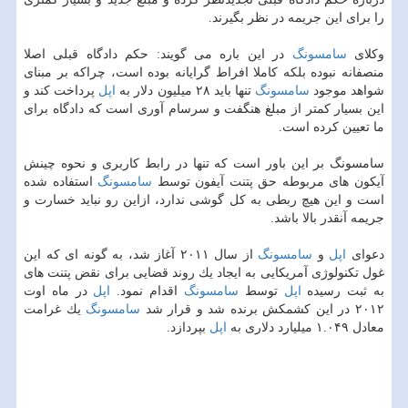
را برای این جریمه در نظر بگیرند.
وكلای
سامسونگ
در این باره می گویند: حكم دادگاه قبلی اصلا
منصفانه نبوده بلكه كاملا افراط گرایانه بوده است، چراكه بر مبنای
شواهد موجود
سامسونگ
تنها باید ۲۸ میلیون دلار به
اپل
پرداخت كند و
این بسیار كمتر از مبلغ هنگفت و سرسام آوری است كه دادگاه برای
ما تعیین كرده است.
سامسونگ بر این باور است كه تنها در رابط كاربری و نحوه چینش
آیكون های مربوطه حق پتنت آیفون توسط
سامسونگ
استفاده شده
است و این هیچ ربطی به كل گوشی ندارد، ازاین رو نباید خسارت و
جریمه آنقدر بالا باشد.
دعوای
اپل
و
سامسونگ
از سال ۲۰۱۱ آغاز شد، به گونه ای كه این
غول تكنولوژی آمریكایی به ایجاد یك روند قضایی برای نقض پتنت های
به ثبت رسیده
اپل
توسط
سامسونگ
اقدام نمود.
اپل
در ماه اوت
۲۰۱۲ در این كشمكش برنده شد و قرار شد
سامسونگ
یك غرامت
معادل ۱.۰۴۹ میلیارد دلاری به
اپل
بپردازد.