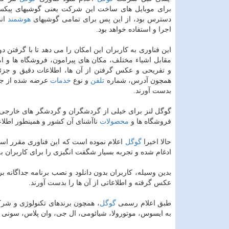
برای موبایل های ساخت این شركت یعنی گوشیهای پیك
دسترس بود، از این پس برای تمامی گوشیهای
هوشمند
اند
اجرا و استفاده خواهد بود.
این فناوری به كاربران این امكان را می دهد تا با گرفتن 
مقابل اشیاء مختلف، مكان های پیرامون، فروشگاه ها و ام
و تفریحی و عكس گرفتن از آن ها، اطلاعات دقیق و جزئ
همچون آدرس، شماره
تلفن
و نوع
خدمات
عرضه شده از جان
بدست آورند.
گوگل لنز برای خیلی از گردشگران و گردشگر های خارجی كارب
فروشگاه ها و
محصولات
ناآشنای آن كشور و همینطور اطلاعا
حالا اخیرا
گوگل
اعلام نموده است كه این فناوری مقرر است
ادغام شده و تجربه بسیار شگفت انگیزی را برای كاربران به 
بدین وسیله، كاربران بدون دانلود و نصب برنامه جداگانه ب
عكس گرفته و اطلاعاتی از آن ها را بدست آورند.
طبق اعلام رسمی
گوگل
، همچون برندهای تكنولوژی و شر
به ایسوس، موتورولا، شیائومی، ال جی، وان پلاس، سونی و 