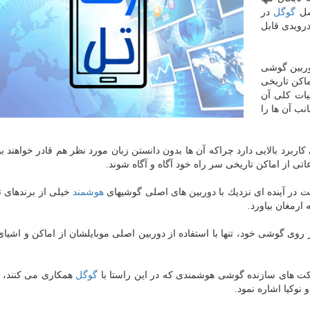
سل
گوگل
در
رویدی قابل
دوربین گوشی
اكن تاریخی
یات كلی آن
ب آن ها را
رد بالایی دارد چراكه آن ها بدون دانستن زبان مورد نظر هم قادر خواهند بود
تی از اماكن تاریخی سر راه خود آگاه و آگاه شوند.
 در آینده ای نزدیك با دوربین های اصلی گوشیهای
هوشمند
خیلی از برندهای ت
ارمغان بیاورد.
ر روی گوشی خود، تنها با استفاده از دوربین اصلی موبایلشان از اماكن و اشیا
كت های سازنده گوشی هوشمندی كه در این راستا با
گوگل
همكاری می كنند، 
نوكیا اشاره نمود.