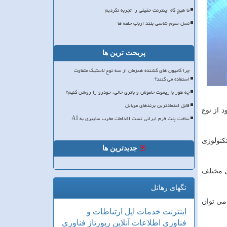
ما هیچ گاه اینترنت حقیقی را تجربه نکردیم
نسل سوم شاسی بلند ارباب حلقه ها
پربحث ترین ها
چرا کامیون های کشنده همزمان از سه نوع لاستیک متفاوت
استفاده می کنند؟
چه طور با ریموت خاموش و باتری خالی، خودرو را روشن کنیم؟
قابل اعتمادترین برندهای موبایل
 از نوع
ساخت پلت فرم ایرانی تست اقدامات مخرب سایبری به AI
كنولوژی
جدیدترین ها
ی مختلف
تگهای رهاتل
می توان
اینترنت
خدمات
اپل
ارتباطات و
فناوری اطلاعات
آنلاین
رپورتاژ
فناوری