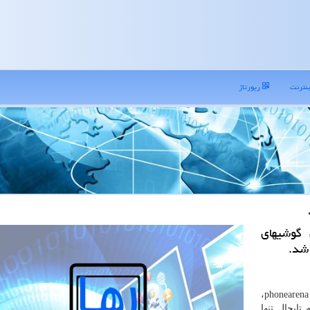
نترنت
رپورتاژ
 گوشیهای
شد.
سایت phonearena،
تابحال تنها