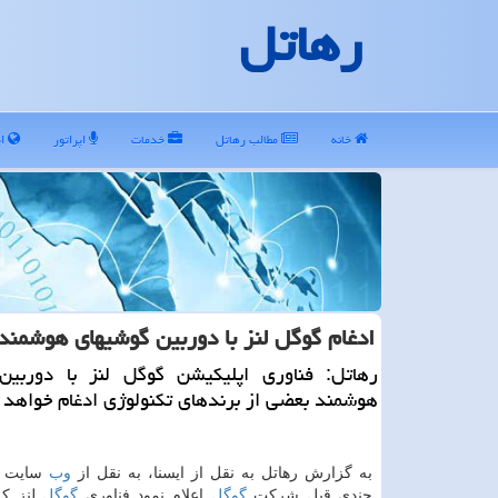
رهاتل
خانه
مطالب رهاتل
خدمات
اپراتور
ای
ادغام گوگل لنز با دوربین گوشیهای هوشمند
رهاتل: فناوری اپلیكیشن گوگل لنز با دوربین
هوشمند بعضی از برندهای تكنولوژی ادغام خواهد 
به گزارش رهاتل به نقل از ایسنا، به نقل از
وب
چندی قبل شركت
گوگل
اعلام نمود فناوری
گوگل
لنز كه 