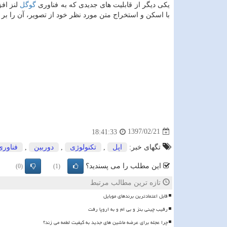
یكی دیگر از قابلیت های جدیدی كه به فناوری
گوگل
لنز اف
با اسكن و استخراج متن مورد نظر خود از تصویر، آن را بر 
1397/02/21
18:41:33
تگهای خبر:
اپل
,
تكنولوژی
,
دوربین
,
فناوری
این مطلب را می پسندید؟
(0)
(1)
تازه ترین مطالب مرتبط
قابل اعتمادترین برندهای موبایل
رقیب چینی بنز و بی ام و به اروپا رفت
چرا عجله برای عرضه ماشین های جدید به کیفیت لطمه می زند؟