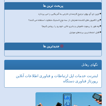
پربحث ترین ها
اوپن ای آی بهای ترجیح کارمندان خارجی به آمریکایی را می پردازد
چرا کامیون های کشنده همزمان از سه نوع لاستیک متفاوت استفاده می کنند؟
چه طور با ریموت خاموش و باتری خالی، خودرو را روشن کنیم؟
قابل اعتمادترین برندهای موبایل
جدیدترین ها
تگهای رهاتل
اینترنت
خدمات
اپل
ارتباطات و فناوری اطلاعات
آنلاین
رپورتاژ
فناوری
دستگاه