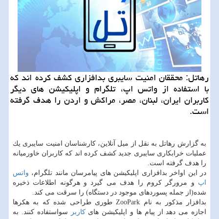
رهاتل: محققان امنیت سایبری بدافزاری كشف كرده اند كه
با استفاده از واتس اپ، تلگرام و اپلیكیشن های دیگر
كاربران ایران، لبنان، مصر، مراكش و اردن را هدف گرفته
است.
به گزارش رهاتل به نقل از میل آنلاین، كارشناسان امنیت سایبری یك
عملیات خرابكاری سایبری جدید كشف كرده اند كه كاربران خاورمیانه
را هدف گرفته است.
در این اواخر بدافزاری اپلیكیشن های پیامرسان مانند تلگرام،
واتس
اپ
و مرورگر كروم را هدف می گیرد و هرگونه اطلاعات ذخیره
شده(از جمله پسوردهای موجود در دستگاه) را سرقت می كند.
بدافزار مذكور به نام ZooPark طوری طراحی شده كه به هكرها
اجازه می دهد از پیام ها و اپلیكیشن های
كاربر
سواستفاده كنند. به