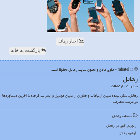
اخبار رهاتل
بازگشت به خانه
rahatel.ir - حقوق مادی و معنوی سایت رهاتل محفوظ است
رهاتل
مخابرات و ارتباطات
رهاتل: نبض تپنده دنیای ارتباطات و فناوری از دنیای موبایل و اینترنت گرفته تا آخرین دستاوردها
در عرصه مخابرات
صفحات رهاتل
رپورتاژآگهی در رهاتل
آرشیو رهاتل