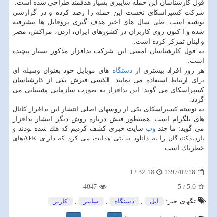
قول كارشناسان این حمله سایبری بسیار هدفمند طراحی شده است.
شركت كسپراسكای نخست این حمله را رصد كرده و در گزارشی
نوشته است: طی سال های اخیر هدف گیری پروفایل ها پیشرفته
شده و ا كنون روی كاربران در كشورهای ایران، اردن، مراكش، مصر
و لبنان تمركز كرده است.
به قول كارشناسان امنیتی این شركت بدافزار مذكور بسیار پیچیده
است.
هر روز افراد بیشتری از
دستگاه
های موبایل خود بعنوان وسیله ای
برای ارتباط استفاده می نمایند. الكسی فیرش یكی از كارشناسان
كسپراسكای می گوید: این بدافزار به صورت سازمانی پشتیبانی می
گردد.
به نوشته كسپراسكای یكی از روشهای اصلی انتشار این بدافزار كانال
های تلگرام است. همینطور فیش درباره روش دیگر انتشار بدافزار
می گوید: ما چند
وب
سایت خبری كشف كردیم كه هك شده بودند و
بازدیدكنندگان را به دانلود سایتی هدایت می كرد كه دارای APKهای
خطرناك است.
1397/02/18
12:32:18
4847
5
/
5.0
تگهای خبر:
اپل
,
دستگاه
,
سایبر
,
كاربر