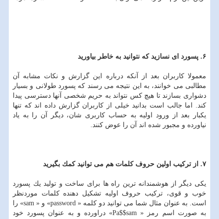
۶. پسورد ای نسازید كه نتوانید به خاطر بیاورید
معمولا كاربران بعد از آنكه درباره این گزارش و نكات مشابه آن
مطالبی می خوانند، به این نتیجه می رسند كه پسورد طولانی و بسیار
دشواری بسازند تا هیچ كس نتواند به حریم شخصی آنها دسترسی پیدا
كند. اما جالب است بدانید خیلی از كاربران گزارش داده اند كه تنها
یكبار بعد از ورود اولیه به حساب كاربری شان، دیگر آن را به یاد
نیاورده و مجبور شده اند آن را عوض كنند.
۷. از تركیب اولین حروف كلمات هم می توانید كمك بگیرید
یكی دیگر از هوشمندانه ترین راه ها برای ساخت و تولید یك پسورد
خوب و قوی، تركیب حروف اولیه تشكیل دهنده كلمات موردنظر
است. به عنوان مثال شما می توانید دو كلمه « password» و « sam» را
به صورت اسم رمز « Pa$$sam» دراورده و به عنوان پسورد خود