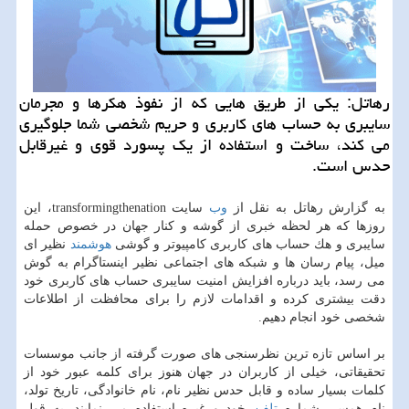
رهاتل: یكی از طریق هایی كه از نفوذ هكرها و مجرمان
سایبری به حساب های كاربری و حریم شخصی شما جلوگیری
می كند، ساخت و استفاده از یك پسورد قوی و غیرقابل
حدس است.
به گزارش رهاتل به نقل از
وب
سایت transformingthenation، این
روزها كه هر لحظه خبری از گوشه و كنار جهان در خصوص حمله
سایبری و هك حساب های كاربری كامپیوتر و گوشی
هوشمند
نظیر ای
میل، پیام رسان ها و شبكه های اجتماعی نظیر اینستاگرام به گوش
می رسد، باید درباره افزایش امنیت سایبری حساب های كاربری خود
دقت بیشتری كرده و اقدامات لازم را برای محافظت از اطلاعات
شخصی خود انجام دهیم.
بر اساس تازه ترین نظرسنجی های صورت گرفته از جانب موسسات
تحقیقاتی، خیلی از كاربران در جهان هنوز برای كلمه عبور خود از
كلمات بسیار ساده و قابل حدس نظیر نام، نام خانوادگی، تاریخ تولد،
نام همسر، شماره
تلفن
خود و غیره استفاده می نمایند. به قول