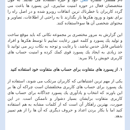
متخصصان فعال در حوزه امنیت سایبری، این پسورد ها باعث می
گردد كاربران با خطرناك ترین اتفاقات روبرو شده و در اصل راه را
برای نفوذ و ورود هكرها باز بگذارند تا به راحتی از اطلاعات، تصاویر و
محتوای شخصی آن ها سوءاستفاده كنند.
این گزارش به مرور مختصری بر مجموعه نكاتی كه باید موقع ساخت
و تولید یك پسورد و كلمه عبور رعایت نماییم تا توسط هكرها و افراد
ناشناس قابل حدس نباشد، با رعایت و توجه به نكات زیر می توانید تا
حد زیادی به ایجاد یك پسورد قوی كمك كرده و امنیت حساب های
كاربری خویش را بالا ببرید:
۱. از پسورد های متفاوت برای حساب های متفاوت خود استفاده كنید
یكی از مهم ترین اشتباهاتی كه كاربران مرتكب می شوند، استفاده از
یك پسورد برای حساب های كاربری مختلفشان است چراكه آن ها بر
این باورند كه انتخاب و یادآوری یك پسورد جداگانه برای حساب های
كاربری متفاوت برایشان بسیار دشوار و ناممكن است. در این
صورت، بهترین راهكار آن است كه از كلمات مشابه به هم استفاده
كنید اما با بكار بردن اعداد و حروف دیگری كه آن ها را از هم تمییز
بدهد.