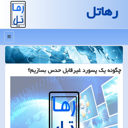
رهاتل
منو
چگونه یك پسورد غیرقابل حدس بسازیم؟