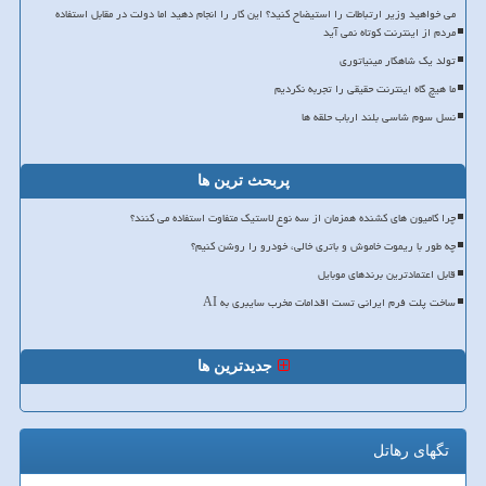
می خواهید وزیر ارتباطات را استیضاح کنید؟ این کار را انجام دهید اما دولت در مقابل استفاده
مردم از اینترنت کوتاه نمی آید
تولد یک شاهکار مینیاتوری
ما هیچ گاه اینترنت حقیقی را تجربه نکردیم
نسل سوم شاسی بلند ارباب حلقه ها
پربحث ترین ها
چرا کامیون های کشنده همزمان از سه نوع لاستیک متفاوت استفاده می کنند؟
چه طور با ریموت خاموش و باتری خالی، خودرو را روشن کنیم؟
قابل اعتمادترین برندهای موبایل
ساخت پلت فرم ایرانی تست اقدامات مخرب سایبری به AI
جدیدترین ها
تگهای رهاتل