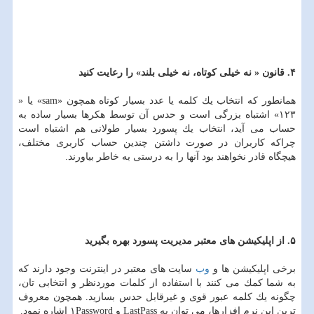
۴. قانون « نه خیلی كوتاه، نه خیلی بلند» را رعایت كنید
همانطور كه انتخاب یك كلمه یا عدد بسیار كوتاه همچون «sam» یا «
۱۲۳» اشتباه بزرگی است و حدس آن توسط هكرها بسیار ساده به
حساب می آید، انتخاب یك پسورد بسیار طولانی هم اشتباه است
چراكه كاربران در صورت داشتن چندین حساب كاربری مختلف،
هیچگاه قادر نخواهند بود آنها را به درستی به خاطر بیاورند.
۵. از اپلیكیشن های معتبر مدیریت پسورد بهره بگیرید
برخی اپلیكیشن ها و
وب
سایت های معتبر در اینترنت وجود دارند كه
به شما كمك می كنند با استفاده از كلمات موردنظر و انتخابی تان،
چگونه یك كلمه عبور قوی و غیرقابل حدس بسازید. همچون معروف
ترین این نرم افزارها، می توان به LastPass و ۱Password اشاره نمود.