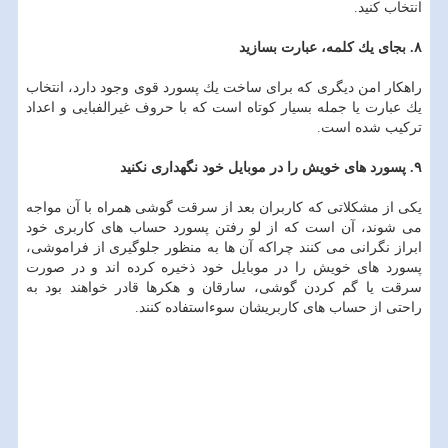
انتخاب كنید.
۸. بجای یك كلمه، عبارت بسازید
راهكار امن دیگری كه برای ساخت یك پسورد قوی وجود دارد، انتخاب
یك عبارت یا جمله بسیار كوتاه است كه با حروف غیرالفبایی و اعداد
تركیب شده است.
۹. پسورد های خویش را در موبایل خود نگهداری نكنید
یكی از مشكلاتی كه كاربران بعد از سرقت گوشی همراه با آن مواجه
می شوند، آن است كه از لو رفتن پسورد حساب های كاربری خود
ابراز نگرانی می كنند چراكه آن ها به منظور جلوگیری از فراموشی،
پسورد های خویش را در موبایل خود ذخیره كرده اند و در صورت
سرقت یا گم كردن گوشی، سارقان و هكرها قادر خواهند بود به
راحتی از حساب های كاربریشان سوءاستفاده كنند.