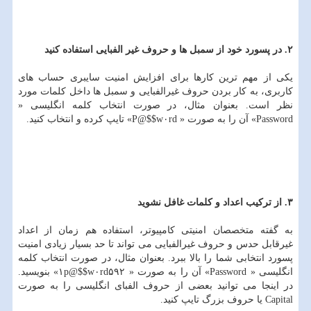
۲. در پسورد خود از سمبل ها و حروف غیر الفبایی استفاده كنید
یكی از مهم ترین كارها برای افزایش امنیت سایبری حساب های
كاربری، به كار بردن حروف غیرالفبایی و سمبل ها داخل كلمات مورد
نظر است. بعنوان مثال، در صورت انتخاب كلمه انگلیسی «
Password» آن را به صورت « P@$$w۰rd» تایپ كرده و انتخاب كنید.
۳. از تركیب اعداد و كلمات غافل نشوید
به گفته متخصصان امنیتی كامپیوتر، استفاده هم زمان از اعداد
غیرقابل حدس و حروف غیرالفبایی می تواند تا حد بسیار زیادی امنیت
پسورد انتخابی شما را بالا ببرد. بعنوان مثال، در صورت انتخاب كلمه
انگلیسی « Password» آن را به صورت « ۱p@$$w۰rd۵۹۲» بنویسید.
در اینجا می توانید بعضی از حروف الفبای انگلیسی را به صورت
Capital یا حروف بزرگ تایپ كنید.