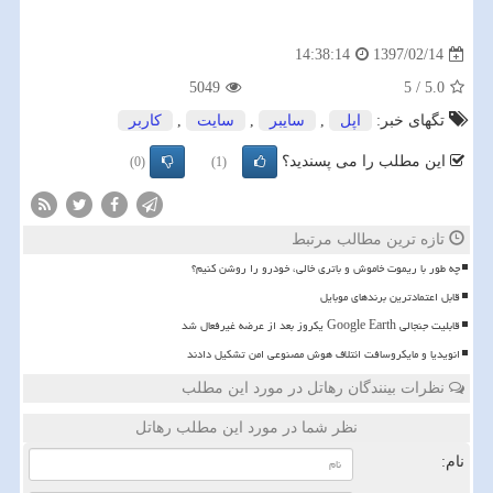
1397/02/14
14:38:14
5049
5
/
5.0
تگهای خبر:
اپل
,
سایبر
,
سایت
,
كاربر
این مطلب را می پسندید؟
(0)
(1)
تازه ترین مطالب مرتبط
چه طور با ریموت خاموش و باتری خالی، خودرو را روشن کنیم؟
قابل اعتمادترین برندهای موبایل
قابلیت جنجالی Google Earth یکروز بعد از عرضه غیرفعال شد
انویدیا و مایکروسافت ائتلاف هوش مصنوعی امن تشکیل دادند
نظرات بینندگان رهاتل در مورد این مطلب
نظر شما در مورد این مطلب رهاتل
نام: