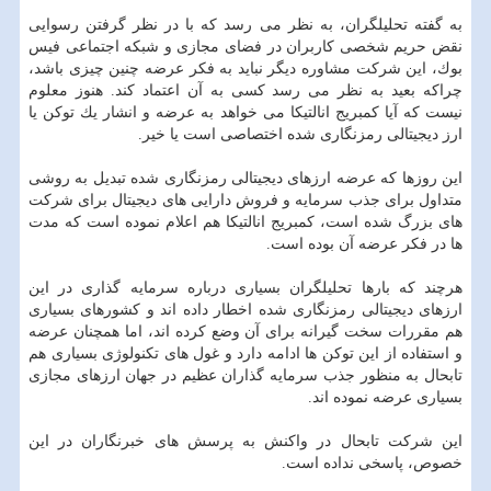
به گفته تحلیلگران، به نظر می رسد كه با در نظر گرفتن رسوایی
نقض حریم شخصی كاربران در فضای مجازی و شبكه اجتماعی فیس
بوك، این شركت مشاوره دیگر نباید به فكر عرضه چنین چیزی باشد،
چراكه بعید به نظر می رسد كسی به آن اعتماد كند. هنوز معلوم
نیست كه آیا كمبریج انالتیكا می خواهد به عرضه و انشار یك توكن یا
ارز دیجیتالی رمزنگاری شده اختصاصی است یا خیر.
این روزها كه عرضه ارزهای دیجیتالی رمزنگاری شده تبدیل به روشی
متداول برای جذب سرمایه و فروش دارایی های دیجیتال برای شركت
های بزرگ شده است، كمبریج انالتیكا هم اعلام نموده است كه مدت
ها در فكر عرضه آن بوده است.
هرچند كه بارها تحلیلگران بسیاری درباره سرمایه گذاری در این
ارزهای دیجیتالی رمزنگاری شده اخطار داده اند و كشورهای بسیاری
هم مقررات سخت گیرانه برای آن وضع كرده اند، اما همچنان عرضه
و استفاده از این توكن ها ادامه دارد و غول های تكنولوژی بسیاری هم
تابحال به منظور جذب سرمایه گذاران عظیم در جهان ارزهای مجازی
بسیاری عرضه نموده اند.
این شركت تابحال در واكنش به پرسش های خبرنگاران در این
خصوص، پاسخی نداده است.