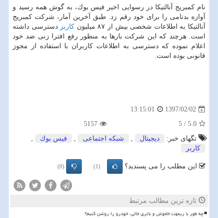
نام كمبریج آنالتیكا در رسوایی اخیر فیس بوك، به گوش همه رسید و
آوازه بدنامی را برای خود رقم زد. طبق آخرین آمار، شركت كمبریج
آنالتیكا به اطلاعات شخصی بیش از ۸۷ میلیون
كاربر
دسترسی داشته
است. هرچند كه این شركت بارها به منظور رفع افترا زنی ضد خود
اعلام نموده كه دسترسی به اطلاعات كاربران با استفاده از مجوز
قانونی بوده است.
1397/02/02
13:15:01
5157
5
/
5.0
تگهای خبر:
دیجیتال
,
شبكه اجتماعی
,
فیس بوك
,
كاربر
این مطلب را می پسندید؟
(0)
(1)
تازه ترین مطالب مرتبط
چه طور با ریموت خاموش و باتری خالی، خودرو را روشن کنیم؟