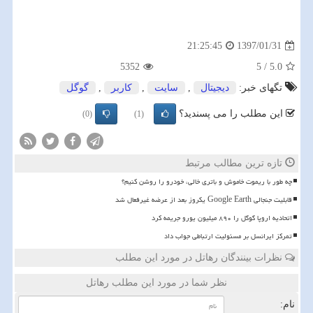
1397/01/31
21:25:45
5352
5
/
5.0
تگهای خبر:
دیجیتال
,
سایت
,
كاربر
,
گوگل
این مطلب را می پسندید؟
(0)
(1)
تازه ترین مطالب مرتبط
چه طور با ریموت خاموش و باتری خالی، خودرو را روشن کنیم؟
قابلیت جنجالی Google Earth یکروز بعد از عرضه غیرفعال شد
اتحادیه اروپا گوگل را ۸۹۰ میلیون یورو جریمه کرد
تمرکز ایرانسل بر مسئولیت ارتباطی جواب داد
نظرات بینندگان رهاتل در مورد این مطلب
نظر شما در مورد این مطلب رهاتل
نام: