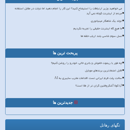
می خواهید وزیر ارتباطات را استیضاح کنید؟ این کار را انجام دهید اما دولت در مقابل استفاده
مردم از اینترنت کوتاه نمی آید
تولد یک شاهکار مینیاتوری
ما هیچ گاه اینترنت حقیقی را تجربه نکردیم
نسل سوم شاسی بلند ارباب حلقه ها
پربحث ترین ها
چه طور با ریموت خاموش و باتری خالی، خودرو را روشن کنیم؟
قابل اعتمادترین برندهای موبایل
ساخت پلت فرم ایرانی تست اقدامات مخرب سایبری به AI
آیا کولا آشکروفتین گران تر از طلا است؟
جدیدترین ها
تگهای رهاتل