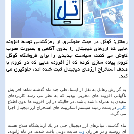
رهاتل: گوگل در جهت جلوگیری از رمزگشایی توسط افزونه
هایی كه ارزهای دیجیتال را بدون آگاهی و بصورت مخرب
كاوش می كنند، سیاست جدیدی را برای فروشگاه گوگل
كروم پیاده سازی كرده كه از افزونه هایی كه در كروم با
هدف استخراج ارزهای دیجیتال ثبت شده اند، جلوگیری می
كند.
به گزارش رهاتل به نقل از ایسنا، طی چند ماه گذشته شاهد افزایش
ناگهانی افزونه های مخربی بودیم كه به نظر می رسد كاربردهای
مفیدی به همراه داشته باشند، در حالیكه در این افزونه ها بدون اطلاع
كاربر
در پشت زمینه سیستم اسكریپت های استخراج ارز دیجیتال اجرا
می گردد.
ماه گذشته، میانرهای ارز دیجیتال حتی در یك آزمایشگاه سلاح هسته
ای روسیه و در هزاران
وب
سایت دولتی یافت شدند. در ماه ژانویه،