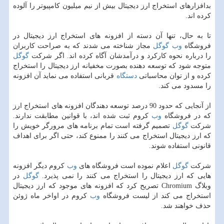
بدافزارهای استخراج ارز دیجیتال بیش از نیم میلیون كامپیوتر را آلوده
كرده اند.
تا به حال، تنها آن دسته از افزونه های استخراج ارز دیجیتال در
فروشگاه
وب
گوگل
مجاز شناخته می شدند كه به صراحت كاربران
را درباره نحوه كاركرد و درآمدشان آگاه كرده اند. اگر شركت
گوگل
متوجه شود كه توسعه دهنده بصورت مخفیانه ارز دیجیتال را استخراج
كرده و از توان محاسباتی
دستگاه
قربانی استفاده می نماید آن افزونه
را مسدود می كند.
از آنجایی كه حدود 90 درصد توسعه دهندگان افزونه های استخراج ارز
كه در فروشگاه
وب
كروم ثبت شده اند، با قوانین مطابقت ندارند.
شركت
گوگل
تصمیم گرفته است تمام برنامه های مرورگر خویش را
كه ارز دیجیتال استخراج می كنند را ممنوع كند، حتی اگر برای اهداف
قانونی استفاده شوند.
شركت
گوگل
اعلام نموده است فروشگاه های
وب
كروم دیگر افزونه
هایی كه ارز دیجیتال را استخراج می كنند را نمی پذیرد.
گوگل
در
وبلاگ Chromium تصریح كرد كه افزونه های موجود كه ارز دیجیتال
استخراج می كند از لیست فروشگاه
وب
كروم در اواخر ماه ژوئن
حذف خواهند شد.