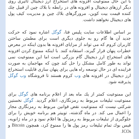
با این حال ممنوعیت افزونه های استخراج ارز دیجیتال تاثیری روی
دیگر ارزهای دیجیتال و افزونه های در رابطه با بلاك چین از قبیل چك
كننده قیمت بیت كوین، مرورگرهای بلاك چین و مدیریت كیف پول
های دیجیتال نخواهند داشت.
بر اساس اطلاعات سایت پلیس فتا،
گوگل
اشاره نمود كه حركت
جدید آن ها گام رو به جلوی دیگری است برای مطمئن ساختن
كاربران كروم كه می تواند از مزایای افزونه ها بدون اینكه در معرض
خطرات پنهان قرار گیرند، استفاده كنند. با اینكه ممنوع كردن افزونه
های استخراج ارز دیجیتال گام بزرگی است اما این ممنوعیت نمی
تواند به طور كامل مشكل را حل كند چون كه مهاجمان به صورت
فزاینده ای در حال توسعه راه هایی برای پنهان سازی قابلیت استخراج
ارز دیجیتال در افزونه های
وب
كروم هستند تا فروشگاه
وب
گوگل
پذیرفته شود.
این ممنوعیت كمتر از یك ماه بعد از اعلام برنامه های
گوگل
برای
ممنوعیت تبلیغات مربوط به رمزنگاری، اعلام گردید.
گوگل
نخستین
شركتی نیست كه ممنوعیت نقض قوانین مربوط به رمزنگاری مجاز
را اعمال می كند. در ماه گذشته، توییتر هم برنامه خویش را برای
جلوگیری از تبلیغات مربوط به رمزپول ها اعلام نمود و در ماه ژانویه،
فیس بوك تمام تبلیغات رمز پول ها را ممنوع كرد، همچون Bitcoin و
ICOs.