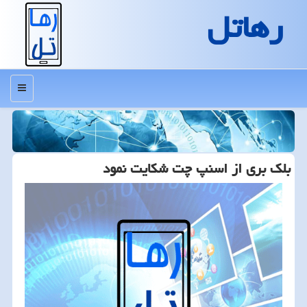
رهاتل
منو
بلك بری از اسنپ چت شكایت نمود