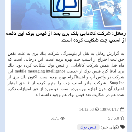
رهاتل: شركت كانادایی بلك بری بعد از فیس بوك این دفعه
از اسنپ چت شكایت كرده است.
به گزارش رهاتل به نقل از بلومبرگ، شركت بلك بری به علت نقض
حق ثبت اختراع از اسنپ چت بهره برده است. این درحالی است كه
ماه قبل همین شركت كانادایی از فیس بوك شكایت كرده بود. بلك
بری ادعا كرد فیس بوك از خدمت mobile messaging intelligence این
شركت در واتس آپ و اینستاگرام بهره برده است. اكنون بلك بری از
Snap.Inc، شركت مادر اسنپ چت را متهم كرده از ۶ حق امتیاز
اختراع آن بدون اجازه بهره برده است. دو مورد از حق امتیازات ذكره
شده هم در شكایت ضد فیس بوك هم وجود داشته اند.
1397/01/17
14:12:58
5171
5
/
5.0
تگهای خبر:
فیس بوك