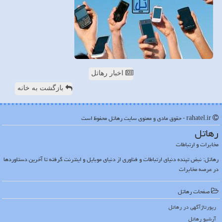
اخبار رهاتل
بازگشت به خانه
rahatel.ir - حقوق مادی و معنوی سایت رهاتل محفوظ است
رهاتل
مخابرات و ارتباطات
رهاتل: نبض تپنده دنیای ارتباطات و فناوری از دنیای موبایل و اینترنت گرفته تا آخرین دستاوردها
در عرصه مخابرات
صفحات رهاتل
رپورتاژآگهی در رهاتل
آرشیو رهاتل