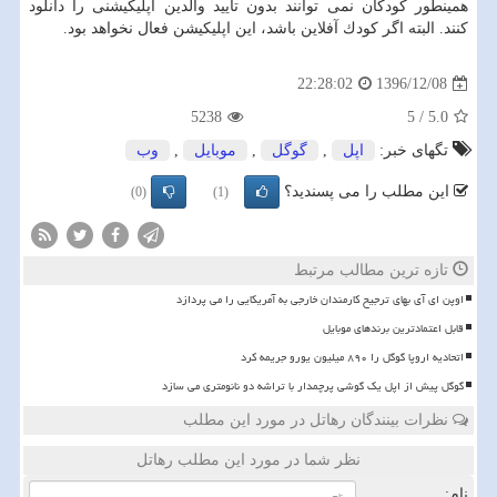
همینطور كودكان نمی توانند بدون تایید والدین اپلیكیشنی را دانلود
كنند. البته اگر كودك آفلاین باشد، این اپلیكیشن فعال نخواهد بود.
1396/12/08
22:28:02
5238
5
/
5.0
تگهای خبر:
اپل
,
گوگل
,
موبایل
,
وب
این مطلب را می پسندید؟
(0)
(1)
تازه ترین مطالب مرتبط
اوپن ای آی بهای ترجیح کارمندان خارجی به آمریکایی را می پردازد
قابل اعتمادترین برندهای موبایل
اتحادیه اروپا گوگل را ۸۹۰ میلیون یورو جریمه کرد
گوگل پیش از اپل یک گوشی پرچمدار با تراشه دو نانومتری می سازد
نظرات بینندگان رهاتل در مورد این مطلب
نظر شما در مورد این مطلب رهاتل
نام: