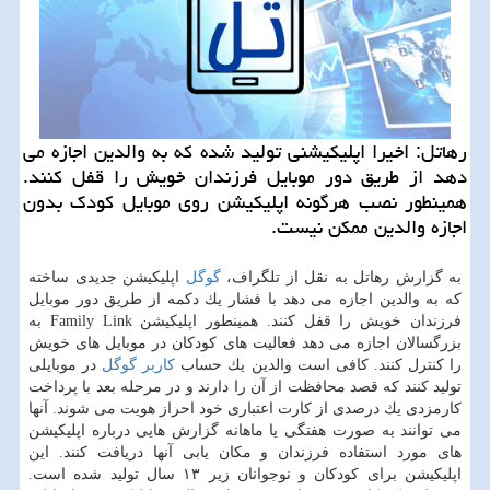
رهاتل: اخیرا اپلیكیشنی تولید شده كه به والدین اجازه می
دهد از طریق دور موبایل فرزندان خویش را قفل كنند.
همینطور نصب هرگونه اپلیكیشن روی موبایل كودك بدون
اجازه والدین ممكن نیست.
به گزارش رهاتل به نقل از تلگراف،
گوگل
اپلیكیشن جدیدی ساخته
كه به والدین اجازه می دهد با فشار یك دكمه از طریق دور موبایل
فرزندان خویش را قفل كنند. همینطور اپلیكیشن Family Link به
بزرگسالان اجازه می دهد فعالیت های كودكان در موبایل های خویش
را كنترل كنند. كافی است والدین یك حساب
كاربر
گوگل
در موبایلی
تولید كنند كه قصد محافظت از آن را دارند و در مرحله بعد با پرداخت
كارمزدی یك درصدی از كارت اعتباری خود احراز هویت می شوند. آنها
می توانند به صورت هفتگی یا ماهانه گزارش هایی درباره اپلیكیشن
های مورد استفاده فرزندان و مكان یابی آنها دریافت كنند. این
اپلیكیشن برای كودكان و نوجوانان زیر ۱۳ سال تولید شده است.